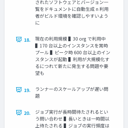
されたソフトウェアとバージョン⼀
覧をドキュメントに⾃動⽣成 n 利⽤
者がビルド環境を確認しやすいよう
に
現在の利⽤規模 ▌30 org で利⽤中
18.
▌170 台以上のインスタンスを常時
プール ▌ピーク時 600 台以上のイン
スタンスが起動 ▌利⽤が⼤規模化す
るにつれて新たに発⽣する問題や要
望も
ランナーのスケールアップが遅い問
19.
題
ジョブ実⾏が⻑時間待たされるとい
20.
う問い合わせ ▌⻑いときは⼀時間以
上待たされる ▌ジョブの実⾏頻度は