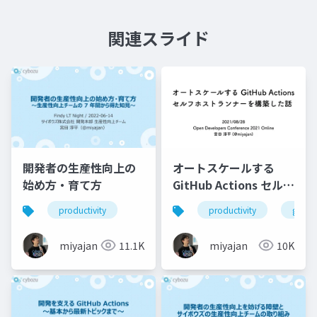
関連スライド
開発者の生産性向上の
オートスケールする
始め方・育て方
GitHub Actions セルフ
ホストランナーを構築
productivity
productivity
githu
した話
miyajan
11.1K
miyajan
10K