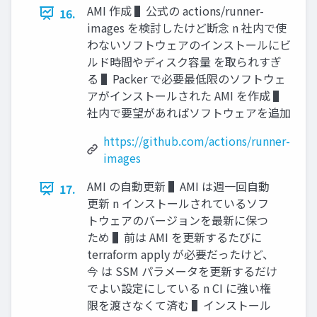
AMI 作成 ▌公式の actions/runner-
16.
images を検討したけど断念 n 社内で使
わないソフトウェアのインストールにビ
ルド時間やディスク容量 を取られすぎ
る ▌Packer で必要最低限のソフトウェ
アがインストールされた AMI を作成 ▌
社内で要望があればソフトウェアを追加
https://github.com/actions/runner-
images
AMI の⾃動更新 ▌AMI は週⼀回⾃動
17.
更新 n インストールされているソフ
トウェアのバージョンを最新に保つ
ため ▌前は AMI を更新するたびに
terraform apply が必要だったけど、
今 は SSM パラメータを更新するだけ
でよい設定にしている n CI に強い権
限を渡さなくて済む ▌インストール