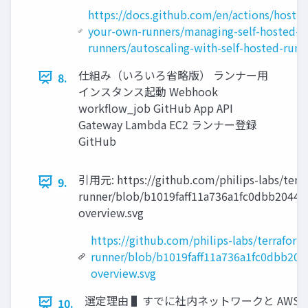
https://docs.github.com/en/actions/hostin
your-own-runners/managing-self-hosted-
runners/autoscaling-with-self-hosted-runn
仕組み（いろいろ省略版） ランナー⽤
8.
インスタンス起動 Webhook
workﬂow_job GitHub App API
Gateway Lambda EC2 ランナー登録
GitHub
引⽤元: https://github.com/philips-labs/terr
9.
runner/blob/b1019faﬀ11a736a1fc0dbb2044
overview.svg
https://github.com/philips-labs/terrafor
runner/blob/b1019faff11a736a1fc0dbb20
overview.svg
選定理由 ▌すでに社内ネットワークと AWS 
10.