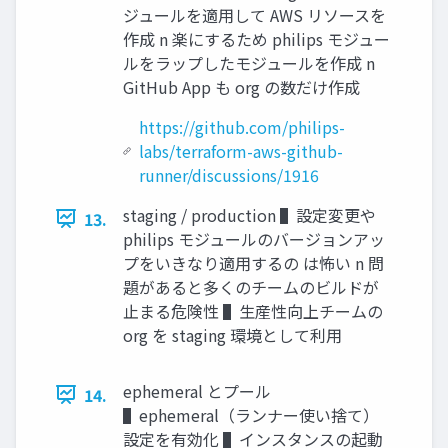
ジュールを適⽤して AWS リソースを
作成 n 楽にするため philips モジュー
ルをラップしたモジュールを作成 n
GitHub App も org の数だけ作成
https://github.com/philips-
labs/terraform-aws-github-
runner/discussions/1916
staging / production ▌設定変更や
13.
philips モジュールのバージョンアッ
プをいきなり適⽤するの は怖い n 問
題があると多くのチームのビルドが
⽌まる危険性 ▌⽣産性向上チームの
org を staging 環境として利⽤
ephemeral とプール
14.
▌ephemeral（ランナー使い捨て）
設定を有効化 ▌インスタンスの起動