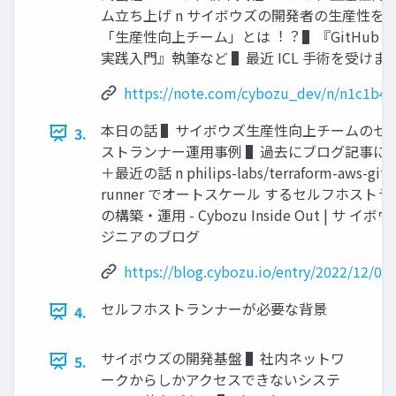
ム⽴ち上げ n サイボウズの開発者の⽣産性を
「⽣産性向上チーム」とは︕︖ ▌『GitHub Act
実践⼊⾨』執筆など ▌最近 ICL ⼿術を受けま
https://note.com/cybozu_dev/n/n1c1b44
本⽇の話 ▌サイボウズ⽣産性向上チームのセ
3.
ストランナー運⽤事例 ▌過去にブログ記事に
＋最近の話 n philips-labs/terraform-aws-gith
runner でオートスケール するセルフホスト
の構築・運⽤ - Cybozu Inside Out | サ イ
ジニアのブログ
https://blog.cybozu.io/entry/2022/12/01
セルフホストランナーが必要な背景
4.
サイボウズの開発基盤 ▌社内ネットワ
5.
ークからしかアクセスできないシステ