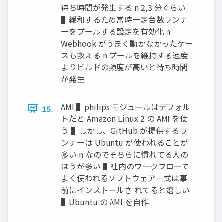
待ち時間が発⽣する n 2,3 分ぐらい
▌緩和するため常時⼀定台数ランナ
ーをプールする設定を有効化 n
Webhook がうまく動かなかったケー
スも救える n プールを維持する速度
よりビルドの頻度が⾼いと待ち時間
が発⽣
AMI ▌philips モジュールはデフォル
15.
トだと Amazon Linux 2 の AMI を使
う ▌しかし、GitHub が提供するラ
ンナーは Ubuntu が使われることが
多い n なのでそちらに慣れてる⼈の
ほうが多い ▌社内のワークフローで
よく使われるソフトウェア⼀式は事
前にインストールさ れてると嬉しい
▌Ubuntu の AMI を⾃作