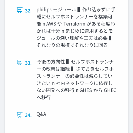
philips モジュール ▌作り込まずに⼿
32.
軽にセルフホストランナーを構築可
能 n AWS や Terraform がある程度わ
かれば⼗分 n まじめに運⽤するとモ
ジュールの深い理解や⼯夫は必要 ▌
それなりの規模でそれなりに回る
今後の⽅向性 ▌セルフホストランナ
33.
ーの改善は継続 ▌さておきセルフホ
ストランナーの必要性は減らしてい
きたい n 社内ネットワークに依存し
ない開発への移⾏ n GHES から GHEC
へ移⾏
Q&A
34.