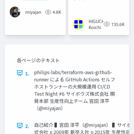
miyajan
4.8K
HIGUCHI
735.6K
Koichi
各ページのテキスト
philips-labs/terraform-aws-github-
1.
runner による GitHub Actions セルフ
ホストランナーの⼤規模運⽤ CI/CD
Test Night #6 サイボウズ株式会社 開
発本部 ⽣産性向上チーム 宮⽥ 淳平
（@miyajan）
⾃⼰紹介 ▌宮⽥ 淳平（@miyajan） ▌サイ
2.
式会社 n 2009年 新卒⼊社 n 2015年 ⽣産性