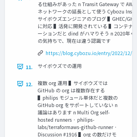
る仕組みがあった n Transit Gateway で AW
ネットワークの延⻑として使う Cybozu Inside 
サイボウズエンジニアのブログ ▌GHEC/GHE
に対応 ▌活発に開発されている ▌コンテナ
ーションだと dind がハマりそう n 2020年
の気持ちで、現在は違う認識です
https://blog.cybozu.io/entry/2022/12/1
サイボウズでの運⽤
11.
複数 org 運⽤ ▌サイボウズでは
12.
GitHub の org は複数存在する
▌philips モジュール単体だと複数の
GitHub org をサポートしていない n
議論はあります n Multi Org self-
hosted runners · philips-
labs/terraformaws-github-runner ·
Discussion #1916 ▌org の数だけモ