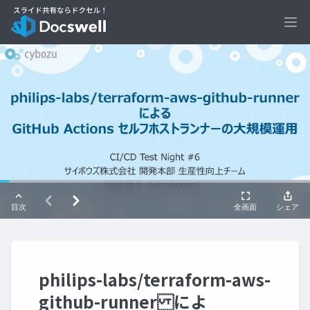
Ope
philips-labs/terraform-aws-
github-runner によ