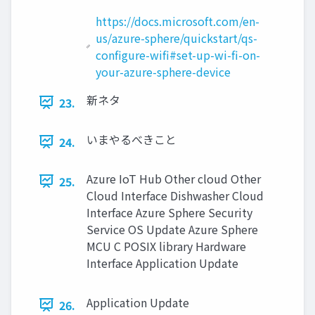
https://docs.microsoft.com/en-
us/azure-sphere/quickstart/qs-
configure-wifi#set-up-wi-fi-on-
your-azure-sphere-device
新ネタ
23.
いまやるべきこと
24.
Azure IoT Hub Other cloud Other
25.
Cloud Interface Dishwasher Cloud
Interface Azure Sphere Security
Service OS Update Azure Sphere
MCU C POSIX library Hardware
Interface Application Update
Application Update
26.