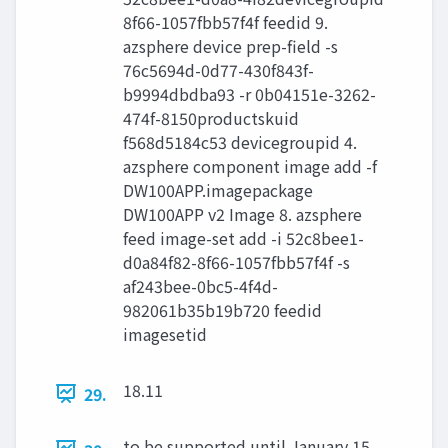
8f66-1057fbb57f4f feedid 9.
azsphere device prep-field -s
76c5694d-0d77-430f843f-
b9994dbdba93 -r 0b04151e-3262-
474f-8150productskuid
f568d5184c53 devicegroupid 4.
azsphere component image add -f
DW100APP.imagepackage
DW100APP v2 Image 8. azsphere
feed image-set add -i 52c8bee1-
d0a84f82-8f66-1057fbb57f4f -s
af243bee-0bc5-4f4d-
982061b35b19b720 feedid
imagesetid
18.11
29.
to be supported until January 15,