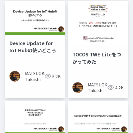
Device Update for
IoT Hubの使いどころ
TOCOS TWE-Liteをつ
かってみた
MATSUOKA
5.2K
Takashi
MATSUOKA
4.2K
Takashi