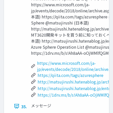
https://www.microsoft.com/ja-
jp/events/decode/2018/online/archive.aspx
本語) https://qiita.com/tags/azuresphere mat
Sphere @matsujirushi (日本語)
http://matsujirushi.hatenablog.jp/archive
MT3620開発キットを買う前に知っておくべきこと @
本語) http://matsujirushi.hatenablog.jp/en
Azure Sphere Operation List @matsujirush
https://1drv.ms/b/s!Ah8aAA-oOjWMlfQGM
https://www.microsoft.com/ja-
jp/events/decode/2018/online/archive.a
https://qiita.com/tags/azuresphere
http://matsujirushi.hatenablog.jp/archi
http://matsujirushi.hatenablog.jp/entr
https://1drv.ms/b/s!Ah8aAA-oOjWMlf
メッセージ
35.