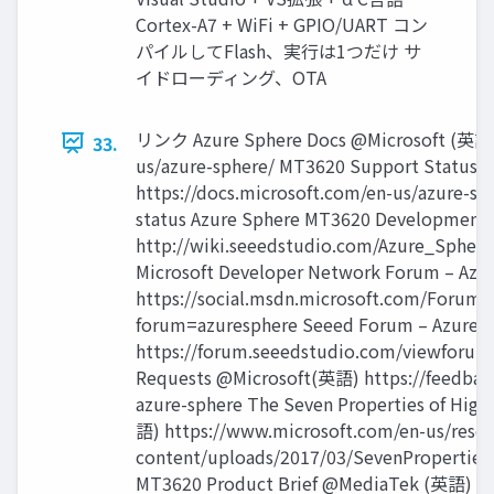
Cortex-A7 + WiFi + GPIO/UART コン
パイルしてFlash、実行は1つだけ サ
イドローディング、OTA
リンク Azure Sphere Docs @Microsoft (英語) h
33.
us/azure-sphere/ MT3620 Support Status 
https://docs.microsoft.com/en-us/azure-s
status Azure Sphere MT3620 Development
http://wiki.seeedstudio.com/Azure_Sphe
Microsoft Developer Network Forum – Azu
https://social.msdn.microsoft.com/Forum
forum=azuresphere Seeed Forum – Azure 
https://forum.seeedstudio.com/viewfor
Requests @Microsoft(英語) https://feedbac
azure-sphere The Seven Properties of High
語) https://www.microsoft.com/en-us/rese
content/uploads/2017/03/SevenProperties
MT3620 Product Brief @MediaTek (英語)