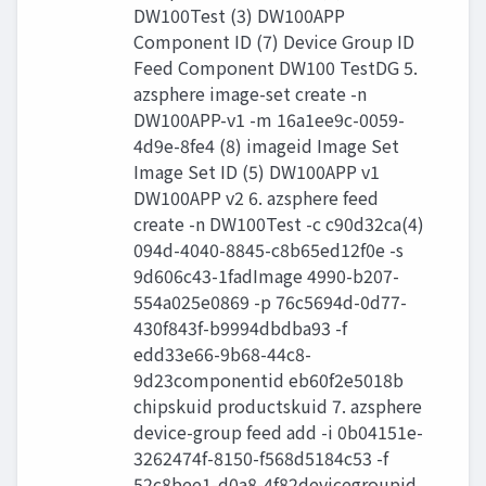
DW100Test (3) DW100APP
Component ID (7) Device Group ID
Feed Component DW100 TestDG 5.
azsphere image-set create -n
DW100APP-v1 -m 16a1ee9c-0059-
4d9e-8fe4 (8) imageid Image Set
Image Set ID (5) DW100APP v1
DW100APP v2 6. azsphere feed
create -n DW100Test -c c90d32ca(4)
094d-4040-8845-c8b65ed12f0e -s
9d606c43-1fadImage 4990-b207-
554a025e0869 -p 76c5694d-0d77-
430f843f-b9994dbdba93 -f
edd33e66-9b68-44c8-
9d23componentid eb60f2e5018b
chipskuid productskuid 7. azsphere
device-group feed add -i 0b04151e-
3262474f-8150-f568d5184c53 -f
52c8bee1-d0a8-4f82devicegroupid