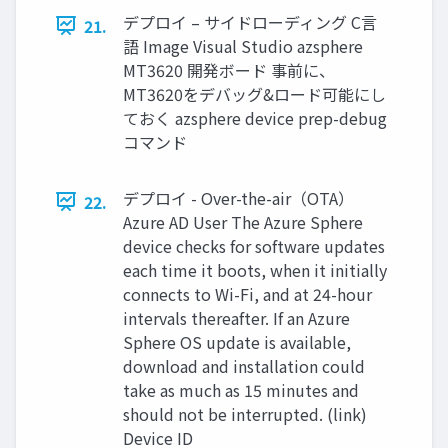
デプロイ – サイドローディング C言
21.
語 Image Visual Studio azsphere
MT3620 開発ボード 事前に、
MT3620をデバッグ&ロード可能にし
ておく azsphere device prep-debug
コマンド
デプロイ - Over-the-air（OTA）
22.
Azure AD User The Azure Sphere
device checks for software updates
each time it boots, when it initially
connects to Wi-Fi, and at 24-hour
intervals thereafter. If an Azure
Sphere OS update is available,
download and installation could
take as much as 15 minutes and
should not be interrupted. (link)
Device ID