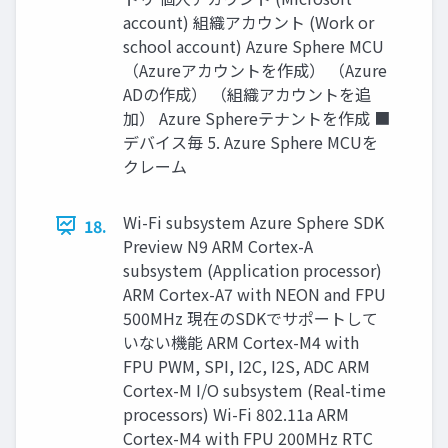
account) 組織アカウント (Work or
school account) Azure Sphere MCU
（Azureアカウントを作成） （Azure
ADの作成） （組織アカウントを追
加） Azure Sphereテナントを作成 ■
デバイス毎 5. Azure Sphere MCUを
クレーム
Wi-Fi subsystem Azure Sphere SDK
18.
Preview N9 ARM Cortex-A
subsystem (Application processor)
ARM Cortex-A7 with NEON and FPU
500MHz 現在のSDKでサポートして
いない機能 ARM Cortex-M4 with
FPU PWM, SPI, I2C, I2S, ADC ARM
Cortex-M I/O subsystem (Real-time
processors) Wi-Fi 802.11a ARM
Cortex-M4 with FPU 200MHz RTC