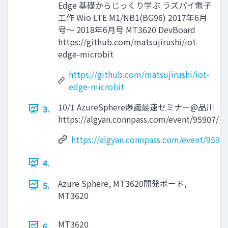
Edge 基礎からじっくり学ぶ ラズパイ電子
工作 Wio LTE M1/NB1(BG96) 2017年6月
号～ 2018年6月号 MT3620 DevBoard
https://github.com/matsujirushi/iot-
edge-microbit
https://github.com/matsujirushi/iot-
edge-microbit
10/1 AzureSphere爆誕最速セミナー@品川
3.
https://algyan.connpass.com/event/95907/
https://algyan.connpass.com/event/9590
4.
Azure Sphere, MT3620開発ボード,
5.
MT3620
MT3620
6.