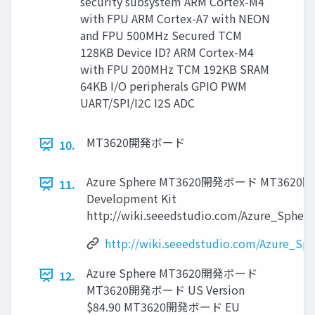
security subsystem ARM Cortex-M4
with FPU ARM Cortex-A7 with NEON
and FPU 500MHz Secured TCM
128KB Device ID? ARM Cortex-M4
with FPU 200MHz TCM 192KB SRAM
64KB I/O peripherals GPIO PWM
UART/SPI/I2C I2S ADC
MT3620開発ボード
10.
Azure Sphere MT3620開発ボード MT3620開
11.
Development Kit
http://wiki.seeedstudio.com/Azure_Sphe
http://wiki.seeedstudio.com/Azure_S
Azure Sphere MT3620開発ボード
12.
MT3620開発ボード US Version
$84.90 MT3620開発ボード EU