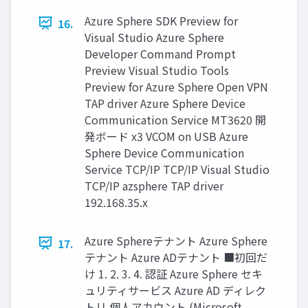
Azure Sphere SDK Preview for
16.
Visual Studio Azure Sphere
Developer Command Prompt
Preview Visual Studio Tools
Preview for Azure Sphere Open VPN
TAP driver Azure Sphere Device
Communication Service MT3620 開
発ボード x3 VCOM on USB Azure
Sphere Device Communication
Service TCP/IP TCP/IP Visual Studio
TCP/IP azsphere TAP driver
192.168.35.x
Azure Sphereテナント Azure Sphere
17.
テナント Azure ADテナント ■初回だ
け 1. 2. 3. 4. 認証 Azure Sphere セキ
ュリティサービス Azure AD ディレク
トリ 個人アカウント (Microsoft