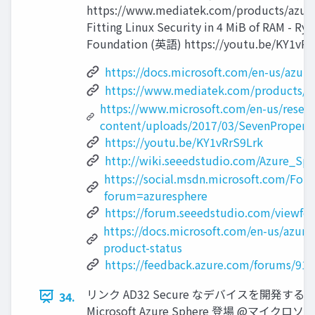
https://www.mediatek.com/products/azur
Fitting Linux Security in 4 MiB of RAM - Ry
Foundation (英語) https://youtu.be/KY1vRr
https://docs.microsoft.com/en-us/azure
https://www.mediatek.com/products/
https://www.microsoft.com/en-us/resea
content/uploads/2017/03/SevenProperti
https://youtu.be/KY1vRrS9Lrk
http://wiki.seeedstudio.com/Azure_S
https://social.msdn.microsoft.com/Fo
forum=azuresphere
https://forum.seeedstudio.com/viewfo
https://docs.microsoft.com/en-us/azur
product-status
https://feedback.azure.com/forums/915
リンク AD32 Secure なデバイスを開発
34.
Microsoft Azure Sphere 登場 @マイクロソ