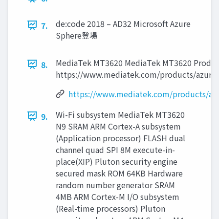
de:code 2018 – AD32 Microsoft Azure
7.
Sphere登場
MediaTek MT3620 MediaTek MT3620 Product
8.
https://www.mediatek.com/products/azure
https://www.mediatek.com/products/a
Wi-Fi subsystem MediaTek MT3620
9.
N9 SRAM ARM Cortex-A subsystem
(Application processor) FLASH dual
channel quad SPI 8M execute-in-
place(XIP) Pluton security engine
secured mask ROM 64KB Hardware
random number generator SRAM
4MB ARM Cortex-M I/O subsystem
(Real-time processors) Pluton