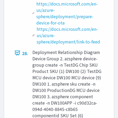
https://docs.microsoft.com/en-
us/azure-
sphere/deployment/prepare-
device-for-ota
https://docs.microsoft.com/en-
us/azure-
sphere/deployment/link-to-feed
Deployment Relationship Diagram
28.
Device Group 2. azsphere device-
group create -n TestDG Chip SKU
Product SKU (1) DW100 (2) TestDG
MCU device DW100 MCU device (9)
DW100 1. azsphere sku create -n
DW100 ProductionDG MCU device
DW100 3. azsphere component
create -n DW100APP -i c90d32ca-
094d-4040-8845-c8b65
componentid SKU Set (6)