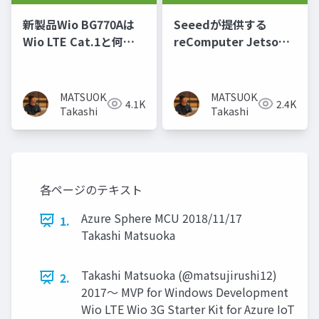
新製品Wio BG770Aは
Seeedが提供する
Wio LTE Cat.1と何が
reComputer Jetson
違うのか？
製品群
MATSUOKA
MATSUOKA
4.1K
2.4K
Takashi
Takashi
各ページのテキスト
Azure Sphere MCU 2018/11/17
1.
Takashi Matsuoka
Takashi Matsuoka (@matsujirushi12)
2.
2017～ MVP for Windows Development
Wio LTE Wio 3G Starter Kit for Azure IoT