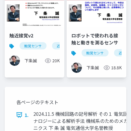
触近接覚v2
ロボットで使われる接
触と動きを測るセンサ
触覚センサ
近接覚センサ
すべり覚センサ
触覚センサ
近接覚
下条誠
20K
下条誠
18.8K
各ページのテキスト
2024.11.5 機械回路の記号解析 その１ 電気回
1.
ナロジーによる解析手法 機械系のためのメカ
ニクス 下 条 誠 電気通信大学名誉教授