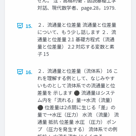
せん。 注：高橋利衛：図説基礎工学
対話、現代数学者、page.28，1979.
２．流通量と位差量 流通量と位差量
15.
について、もう少し話します ２．流
通量と位差量 2.1 基礎方程式（流通
量と位差量） 2.2 対応する変数と素
子 15
２．流通量と位差量（流体系） 16 こ
16.
れを理解する例として、なじみやす
いものとして流体系での流通量と位
差量を 示します ⚫ 流通量はシステ
ム内を「流れる」量→水流（流量）
⚫ 位差量は2点間に生じる「差」の
量で→水圧（圧力） 水流 （流量） 流
通量 抵抗 位差量 水圧 （圧力） ポン
プ （圧力を発生する） 流体系での例