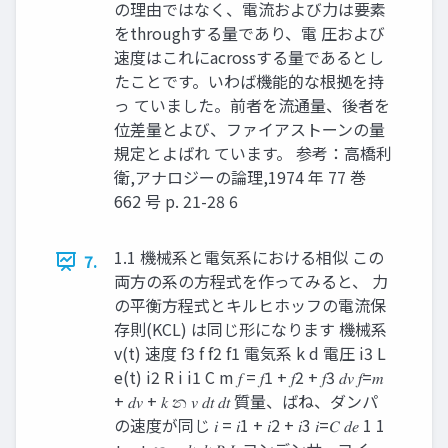
の理由ではなく、電流および力は要素
をthroughする量であり、電 圧および
速度はこれにacrossする量であるとし
たことです。いわば機能的な根拠を持
っ ていました。前者を流通量、後者を
位差量とよび、ファイアストーンの量
規定とよばれ ています。 参考：高橋利
衛,アナロジーの論理,1974 年 77 巻
662 号 p. 21-28 6
1.1 機械系と電気系における相似 この
7.
両方の系の方程式を作ってみると、 力
の平衡方程式とキルヒホッフの電流保
存則(KCL) は同じ形になります 機械系
v(t) 速度 f3 f f2 f1 電気系 k d 電圧 i3 L
e(t) i2 R i i1 C m 𝑓 = 𝑓1 + 𝑓2 + 𝑓3 𝑑𝑣 𝑓=𝑚
+ 𝑑𝑣 + 𝑘 න 𝑣 𝑑𝑡 𝑑𝑡 質量、ばね、ダンパ
の速度が同じ 𝑖 = 𝑖1 + 𝑖2 + 𝑖3 𝑖=𝐶 𝑑𝑒 1 1