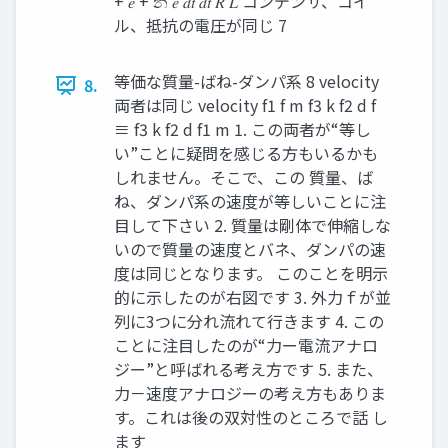
+ 𝑒 + න 𝑒 𝑑𝑡 𝑑𝑡 𝑅 𝐿 コンデンサ、コイ
ル、抵抗の電圧が同じ 7
等価な質量-ばね-ダンパ系 8 velocity
8.
両者は同じ velocity f1 f m f3 k f2 d f
≡ f3 k f2 d f1 m 1. この両者が“等し
い”ことに疑問を感じる方もいるかも
しれません。そこで、この 質量、ば
ね、ダンパ系の速度が等しいことに注
目して下さい 2. 質量は剛体で伸縮しな
いので質量の速度とバネ、ダンパの速
度は同じとなります。 このことを明示
的に示したのが右図です 3. 外力ｆが並
列に3つに分れ流れて行きます 4. この
ことに注目したのが“力ー電流アナロ
ジー”と呼ばれる考え方です 5. また、
力－速度アナロジーの考え方もありま
す。これは後の双対性のところで話 し
ます