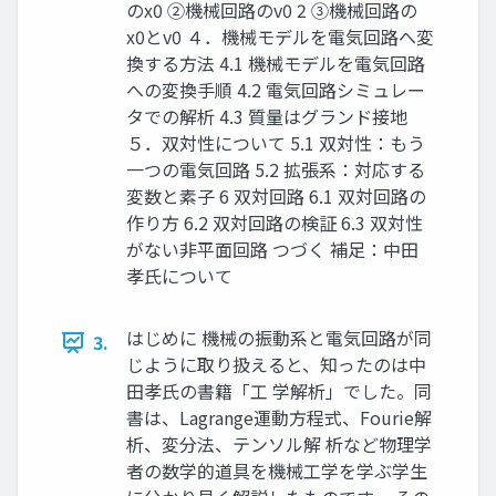
のx0 ②機械回路のv0 2 ③機械回路の
x0とv0 ４．機械モデルを電気回路へ変
換する方法 4.1 機械モデルを電気回路
への変換手順 4.2 電気回路シミュレー
タでの解析 4.3 質量はグランド接地
５．双対性について 5.1 双対性：もう
一つの電気回路 5.2 拡張系：対応する
変数と素子 6 双対回路 6.1 双対回路の
作り方 6.2 双対回路の検証 6.3 双対性
がない非平面回路 つづく 補足：中田
孝氏について
はじめに 機械の振動系と電気回路が同
3.
じように取り扱えると、知ったのは中
田孝氏の書籍「工 学解析」でした。同
書は、Lagrange運動方程式、Fourie解
析、変分法、テンソル解 析など物理学
者の数学的道具を機械工学を学ぶ学生