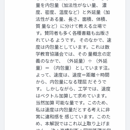
量を内包量（加法性がない量、 濃
度、密度、温度など）と外延量（加
法性がある量、長さ、面積、体積、
質 量など）に分けて教える立場で
す。賛同者も多く各種書籍も出版さ
れている ようです。 そのなかで、速
度は内包量としています。これは数
学教育協議会では、その 量概念の定
義のなかで、 （外延量）÷ （外延
量）＝ （内包量） としています注。
よって、速度は、速度＝距離÷時間
から、内包量になる理屈 だそうで
す。 しかしながら、工学では、速度
はベクトル加算して求めています。
当然加算 可能な量です。このため、
私は速度は内包量だとする考えに非
常に違和感を 感じています。このた
め、本解説ではこれ以上取り上げま