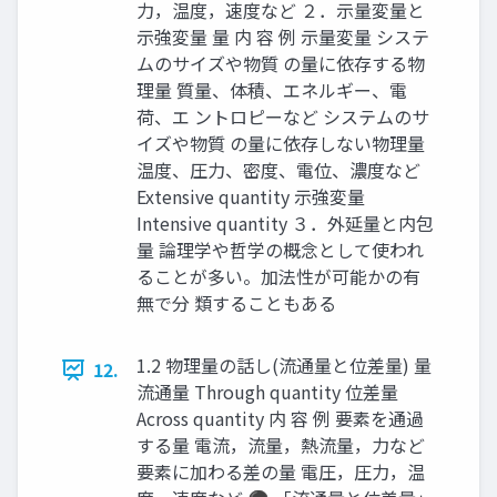
力，温度，速度など ２．示量変量と
示強変量 量 内 容 例 示量変量 システ
ムのサイズや物質 の量に依存する物
理量 質量、体積、エネルギー、電
荷、エ ントロピーなど システムのサ
イズや物質 の量に依存しない物理量
温度、圧力、密度、電位、濃度など
Extensive quantity 示強変量
Intensive quantity ３．外延量と内包
量 論理学や哲学の概念として使われ
ることが多い。加法性が可能かの有
無で分 類することもある
1.2 物理量の話し(流通量と位差量) 量
12.
流通量 Through quantity 位差量
Across quantity 内 容 例 要素を通過
する量 電流，流量，熱流量，力など
要素に加わる差の量 電圧，圧力，温