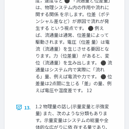
度，速度など ⚫ 「流通量と位差量」
は、物理システム内の作用や流れに
関する関係 を示します。位差（ポテ
ンシャル差など）が原因で流れが発
生する という視点です。 ⚫ 例え
ば、流通量は通常、位差量によって
駆動されます。電圧（位差 量）は電
流（流通量）を生じさせる要因とな
ります。力（位差量） があると、変
位（流通量）を生み出します。 ⚫ 流
通量はシステム内で実際に「流れ
る」量、例えば電流や力です。 ⚫ 位
差量は2点間に生じる「差」の量、例
えば電圧や温度差です。 12
1.2 物理量の話し(示量変量と示強変
13.
量) また、次のような分類もありま
す。示量変量はシステムの総量や全
体的な広がりに依 存する量であり、