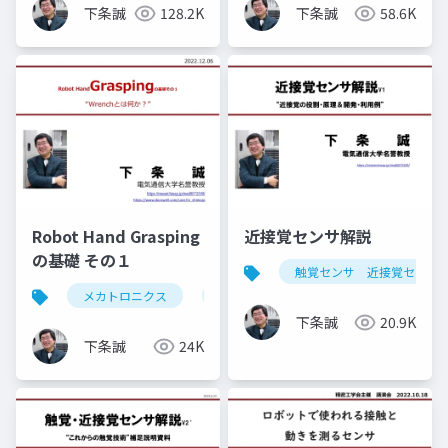
下条誠
128.2K
下条誠
58.6K
Robot Hand Grasping
近接覚センサ解説
の基礎 その１
触覚センサ 近接覚センサ
メカトロニクス
ロボットハンド
grasp
把
下条誠
20.9K
下条誠
24K