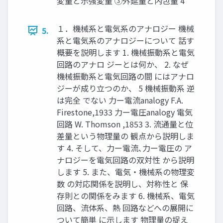
変量と示強変量 ③外延量と内包量 4
１．機械系と電気系のアナロジー 機械
5.
系と電気系のアナロジーについて 話す
概要を説明します 1. 機械振動系と電気
回路のアナロ ジーとは何か、 2. なぜ
機械振動系と電気回路の間 にはアナロ
ジーが成り立つのか、 5 機械振動系 逆
は完全 でない 力ー電流analogy F.A.
Firestone,1933 力ー電圧analogy 電気
回路 W. Thomson ,1853 3. 流通量と位
差量という物理量の 観点から説明しま
す 4. そして、力ー電流､力ー電圧の ア
ナロジーを電気回路の双対性 から説明
します 5. また、電気・機械系の物理変
数 の対応関係を説明し、対称性と 保
存則との関係をみます 6. 機械系、電気
回路、流体系、熱 回路などへの展開に
ついて簡単 に示します 物理量の捉え