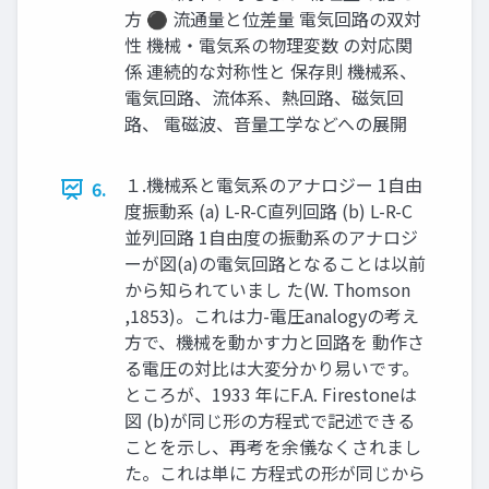
方 ⚫ 流通量と位差量 電気回路の双対
性 機械・電気系の物理変数 の対応関
係 連続的な対称性と 保存則 機械系、
電気回路、流体系、熱回路、磁気回
路、 電磁波、音量工学などへの展開
１.機械系と電気系のアナロジー 1自由
6.
度振動系 (a) L-R-C直列回路 (b) L-R-C
並列回路 1自由度の振動系のアナロジ
ーが図(a)の電気回路となることは以前
から知られていまし た(W. Thomson
,1853)。これは力-電圧analogyの考え
方で、機械を動かす力と回路を 動作さ
る電圧の対比は大変分かり易いです。
ところが、1933 年にF.A. Firestoneは
図 (b)が同じ形の方程式で記述できる
ことを示し、再考を余儀なくされまし
た。これは単に 方程式の形が同じから