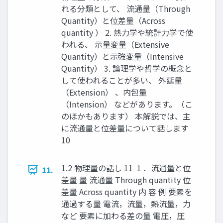
れる分類として、 流通量（Through
Quantity）と位差量（Across
quantity ） 2. 熱力学や統計力学で使
われる、 示量変量（Extensive
Quantity）と示強変量（Intensive
Quantity） 3. 論理学や哲学の概念と
して使われることが多い、 外延量
（Extension） 、内包量
（Intension） などがあります。（こ
のほかもあります） 本解説では、主
に流通量と位差量について話します
10
1.2 物理量の話し 11 １．流通量と位
11.
差量 量 流通量 Through quantity 位
差量 Across quantity 内 容 例 要素を
通過する量 電流，流量，熱流量，力
など 要素に加わる差の量 電圧，圧