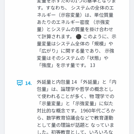
変量を示すための1つの基準となりま
す。すなわち、 システムの全体のエ
ネルギー（示容変量）は、単位質量
あたりのエネルギー密度 （示強変
量）とシステムの質量を掛け合わせ
て計算されます。 ⚫ このように、示
量変量はシステム全体の「規模」や
「広がり」に関する量であり、 示強
変量はそのシステムの「状態」や
「強度」を示す量です。 13
外延量と内包量 14 「外延量」と「内
14.
包量」は、論理学や哲学の概念とし
て使われることが多く、物 理学での
「示量変量」と「示強変量」に似た
対比的な概念です。 1960年代ごろか
ら、数学教育協議会などで教育運動
として量の理論が話題と なっていま
した。初等教育として、いろいろな