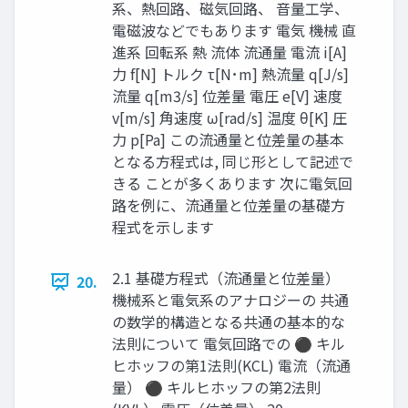
系、熱回路、磁気回路、 音量工学、
電磁波などでもあります 電気 機械 直
進系 回転系 熱 流体 流通量 電流 i[A]
力 f[N] トルク τ[N･m] 熱流量 q[J/s]
流量 q[m3/s] 位差量 電圧 e[V] 速度
v[m/s] 角速度 ω[rad/s] 温度 θ[K] 圧
力 p[Pa] この流通量と位差量の基本
となる方程式は, 同じ形として記述で
きる ことが多くあります 次に電気回
路を例に、流通量と位差量の基礎方
程式を示します
2.1 基礎方程式（流通量と位差量）
20.
機械系と電気系のアナロジーの 共通
の数学的構造となる共通の基本的な
法則について 電気回路での ⚫ キル
ヒホッフの第1法則(KCL) 電流（流通
量） ⚫ キルヒホッフの第2法則