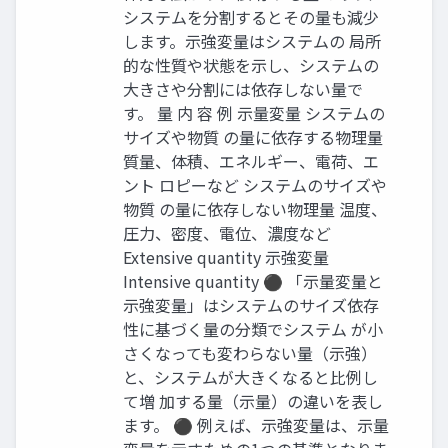
システムを分割するとその量も減少
します。示強変量はシステムの 局所
的な性質や状態を示し、システムの
大きさや分割には依存しない量で
す。 量 内 容 例 示量変量 システムの
サイズや物質 の量に依存する物理量
質量、体積、エネルギー、電荷、エ
ント ロピーなど システムのサイズや
物質 の量に依存しない物理量 温度、
圧力、密度、電位、濃度など
Extensive quantity 示強変量
Intensive quantity ⚫ 「示量変量と
示強変量」はシステムのサイズ依存
性に基づく量の分類でシステム が小
さくなっても変わらない量（示強）
と、システムが大きくなると比例し
て増 加する量（示量）の違いを表し
ます。 ⚫ 例えば、示強変量は、示量