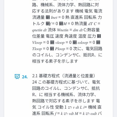
路、機械系、流体力学、熱回路に対
応する法則があります 機械 電気 電流
流通量 ෍ 𝐼𝑛𝑒𝑡 = 0 熱 直進系 回転系 力
トルク ෍𝑓 = 0 ෍𝑀 = 0 熱流量 𝑑𝑇 𝐶 =
𝑞𝑛𝑒𝑡𝑖𝑛 𝑑𝑡 流体 𝑊𝑛𝑒𝑡𝑖𝑛 = 𝑑𝑚 𝑑𝑡 C:熱容量
位差量 電圧 速度 角速度 温度 圧力 ෍
𝑉𝑙𝑜𝑜𝑝 = 0 ෍ 𝑣𝑙𝑜𝑜𝑝 = 0 ෍ 𝜔𝑙𝑜𝑜𝑝 = 0 ෍
𝑇𝑙𝑜𝑜𝑝 = 0 ෍ 𝑃𝑙𝑜𝑜𝑝 = 0 次に、電気回路
のコイルL、コンデンサC、抵抗R、に
相当する素子を示します
2.1 基礎方程式（流通量と位差量）
24.
24 この基礎方程式に基づいて、電気
回路のコイルL、コンデンサC、抵抗
R、に 相当する機械系、流体力学、
熱回路で対応する素子を示します 電
気 コイル性 受動 1 න 𝑣 𝑑𝑡 𝐿 𝑖= 機械 直
進系 回転系 𝑓 = 𝑘 න 𝑣𝑑𝑡 𝑀 = 𝑘 න 𝜔𝑑𝑡 バ