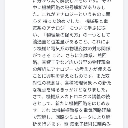
に分かり易く解説したものです。 その
中に機械回路の記号解析がありまし
た。これがアナロジーというものに関
心を 持った始めでした。 機械系と電
気系のアナロジーについて学ぶに従
い、「物理量の捉え方」の一つとして
流通量と位差量があること、これによ
り機械と電気系の物理変数の対応関係
ができる こと、さらに流体系、熱回
路、音響工学など広い分野の物理現象
の解析にアナロジー の考え方が使える
ことに興味を覚えたものです。また双
対性の概念は、各種物理現象 への新た
な視点を得るきっかけとなりました。
さて、機械系メカトロニクス講義の続
きとして、新たに機械回路をはじめま
す。これ は機械振動系を電気回路理論
で理解し、回路シミュレータにより解
析を行います。電 気電子技術に馴染み