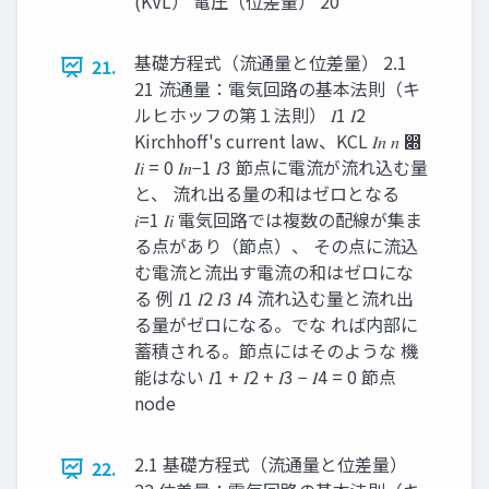
(KVL） 電圧（位差量） 20
基礎方程式（流通量と位差量） 2.1
21.
21 流通量：電気回路の基本法則（キ
ルヒホッフの第１法則） 𝐼1 𝐼2
Kirchhoff's current law、KCL 𝐼𝑛 𝑛 ෍
𝐼𝑖 = 0 𝐼𝑛−1 𝐼3 節点に電流が流れ込む量
と、 流れ出る量の和はゼロとなる
𝑖=1 𝐼𝑖 電気回路では複数の配線が集ま
る点があり（節点）、 その点に流込
む電流と流出す電流の和はゼロにな
る 例 𝐼1 𝐼2 𝐼3 𝐼4 流れ込む量と流れ出
る量がゼロになる。でな れば内部に
蓄積される。節点にはそのような 機
能はない 𝐼1 + 𝐼2 + 𝐼3 − 𝐼4 = 0 節点
node
2.1 基礎方程式（流通量と位差量）
22.