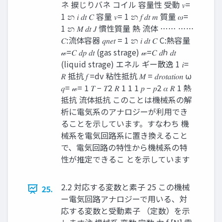
ネ 捩じりバネ コイル 容量性 受動 𝑣=
1 න 𝑖 𝑑𝑡 𝐶 容量 𝑣= 1 න 𝑓 𝑑𝑡 𝑚 質量 𝜔=
1 න 𝑀 𝑑𝑡 𝐽 慣性質量 熱 流体 ⋯⋯ ⋯⋯
𝐶:流体容器 𝑞𝑛𝑒𝑡 = 1 න 𝑖 𝑑𝑡 𝐶 C:熱容量
𝓌=𝐶 𝑑𝑝 𝑑𝑡 (gas strage) 𝓌=𝐶 𝑑ℎ 𝑑𝑡
(liquid strage) エネル ギー散逸 1 𝑖=
𝑅 抵抗 𝑓 =dv 粘性抵抗 𝑀 = 𝑑𝑟𝑜𝑡𝑎𝑡𝑖𝑜𝑛 ω
𝑞= 𝓌= 1 𝑇 − 𝑇2 𝑅 1 1 1 𝑝 − 𝑝2 𝛼 𝑅 1 熱
抵抗 流体抵抗 このことは機械系の解
析に電気系のアナロジーが利用でき
ることを示しています。すなわち 機
械系を電気回路系に置き換えること
で、電気回路の特性から機械系の特
性が推定できるこ とを示しています
2.2 対応する変数と素子 25 この機械
25.
ー電気回路アナロジーで用いる、対
応する変数と受動素子 （定数）を示