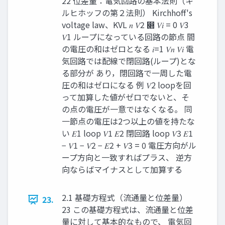
22 位差量：電気回路の基本法則（キ
ルヒホッフの第２法則） Kirchhoff's
voltage law、KVL 𝑛 𝑉2 ෍ 𝑉𝑖 = 0 𝑉3
𝑉1 ループになっている回路の節点 間
の電圧の和はゼロとなる 𝑖=1 𝑉𝑛 𝑉𝑖 電
気回路では配線で閉回路(ループ)とな
る部分が あり，閉回路で一周した電
圧の和はゼロになる 例 𝑉2 loopを回
って加算した値がゼロでないと、そ
の点の電圧が一意ではなくなる。 同
一節点の電圧は2つ以上の値を持たな
い 𝐸1 loop 𝑉1 𝐸2 閉回路 loop 𝑉3 𝐸1
− 𝑉1 − 𝑉2 − 𝐸2 + 𝑉3 = 0 電圧方向がル
ープ方向と一致すればプラス、 逆方
向ならばマイナスとして加算する
2.1 基礎方程式（流通量と位差量）
23.
23 この基礎方程式は、流通量と位差
量に対して基本的なもので、 電気回