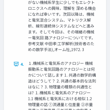
がない機械系学生に少しでもエレクト
ロニクスへの興味，理解を 深める機会
になれば幸いです。次回以降は、機械
と電気混合システム、マトリクス解
析、線形連続体システムなどへと進み
ます。そして今回は、その端緒の機械
ー電気回 路アナロジーについてです。
参考文献 中田孝:工学解析(技術者のた
めの数学手法),オーム社,1972. 3
１.機械系と電気系のアナロジー 機械
4.
振動系と電気回路のアナロジーとは何
かについて話します 1. 共通の数学的構
造はどうして？ 2. 共通の基本的な法則
はなに？ 3. 物理量の種類の共通性と
は? １.機械系と電気系のアナロジー
1.1 機械系と電気系における相似 1.2
物理量の話 ①流通量と位差量 ②示量