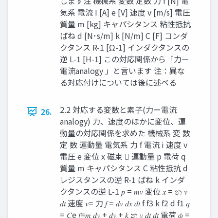
します注 機械系 変数 定数 力 f [N] 電
気系 電流 I [A] e [V] 速度 v [m/s] 電圧
質量 m [kg] キャパシタンス 粘性抵抗
ばね d [N･s/m] k [N/m] C [F] コンダ
クタンス R-1 [Ω-1] インダクタンスの
逆 L-1 [H-1] この対応関係から「力ー
電流analogy 」と言います 注：異な
る対応付けについては後に述べる
2.2 対応する変数と素子(力ー電流
26.
analogy) 力、速度のほかに変位、運
動量の対応関係を求めた 機械系 変 数
定 数 運動量 電気系 力 f 電流 i 速度 v
電圧 e 変位 x 磁束  運動量 p 電荷 q
質量 m キャパシタンス C 粘性抵抗 d
レジスタンスの逆 R-1 ばね k インダ
クタンスの逆 L-1 𝑝 = 𝑚𝑣 変位 𝑥 = න 𝑣
𝑑𝑡 速度 𝑣= 力 𝑓 = 𝑑𝑣 𝑑𝑥 𝑑𝑡 f f3 k f2 d f1 𝑞
= 𝐶e 𝑓=𝑚 𝑑𝑣 + 𝑑𝑣 + 𝑘 න 𝑣 𝑑𝑡 𝑑𝑡 電荷 𝜙 =