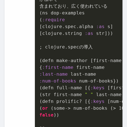
含まれており、広く使われている

(ns dop-examples

(
:require
[clojure.spec.alpha 
:as
 s]

[clojure.string 
:as
 str]))

; clojure.specの導⼊

(defn make-author [first-name l
{
:first-name
:last-name
:num-of-books
 num-of-books})

(defn full-name [{
:keys
 [first-
(str first-name 
" "
 last-name))
(defn prolific? [{
:keys
 [num-of
(
or
 (some-> num-of-books (> 
10
false
))
