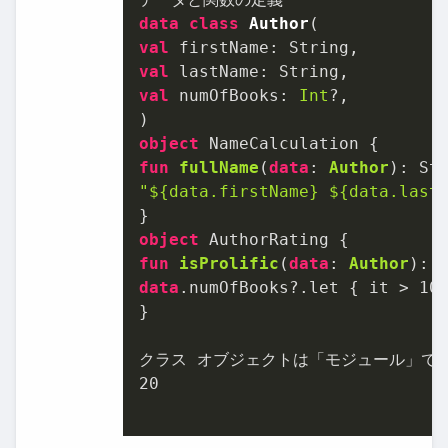
data
class
Author
val
val
val
 numOfBooks: 
Int
?,

object
fun
fullName
(
data
: 
Author
)
"
${data.firstName}
${data.last
object
fun
isProlific
(
data
: 
Author
)
: 
data
.numOfBooks?.let { it > 
10
}

20