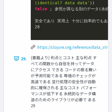
(identical? data data'
false
 ; 参照が異なる別のデータ(永続
28
https://clojure.org/reference/data_stru
(書籍より) 利点とコスト 主な利点 す
29.
べての関数から⾃信を持ってデータ
にアクセス できる コードの振る舞い
が予測可能である 等価のチェックが
⾼速である 並⾏処理の安全性が⾃動
的に確保される 主なコスト パフォー
マンスが低下する 永続的なデータ構
造のためのライブラリが必要で ある
29