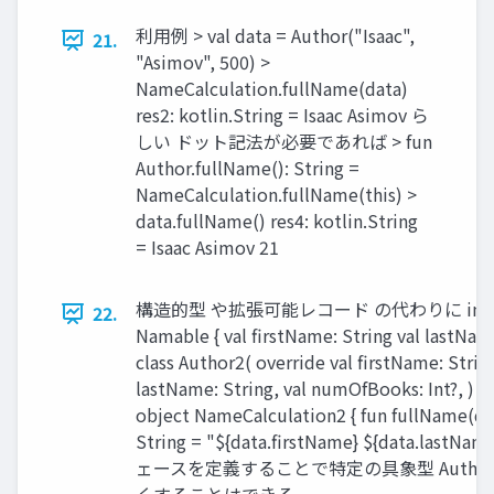
利⽤例 > val data = Author("Isaac",
21.
"Asimov", 500) >
NameCalculation.fullName(data)
res2: kotlin.String = Isaac Asimov ら
しい ドット記法が必要であれば > fun
Author.fullName(): String =
NameCalculation.fullName(this) >
data.fullName() res4: kotlin.String
= Isaac Asimov 21
構造的型 や拡張可能レコード の代わりに inter
22.
Namable { val firstName: String val lastName
class Author2( override val firstName: String
lastName: String, val numOfBooks: Int?, ) 
object NameCalculation2 { fun fullName(da
String = "${data.firstName} ${data.last
ェースを定義することで特定の具象型 Author