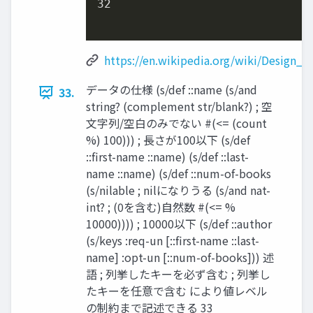
32
https://en.wikipedia.org/wiki/Design_b
データの仕様 (s/def ::name (s/and
33.
string? (complement str/blank?) ; 空
⽂字列/空⽩のみでない #(<= (count
%) 100))) ; ⻑さが100以下 (s/def
::first-name ::name) (s/def ::last-
name ::name) (s/def ::num-of-books
(s/nilable ; nilになりうる (s/and nat-
int? ; (0を含む)⾃然数 #(<= %
10000)))) ; 10000以下 (s/def ::author
(s/keys :req-un [::first-name ::last-
name] :opt-un [::num-of-books])) 述
語 ; 列挙したキーを必ず含む ; 列挙し
たキーを任意で含む により値レベル
の制約まで記述できる 33