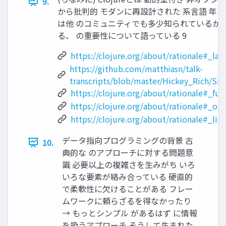
9.
から批判的 モダンに再設計された 系⾔語 年に登
は他 のコミュニティでも多少知られているか
る、 の重要性について語っている 9
https://clojure.org/about/rationale#_la
https://github.com/matthiasn/talk-
transcripts/blob/master/Hickey_Rich/S
https://clojure.org/about/rationale#_f
https://clojure.org/about/rationale#_ob
https://clojure.org/about/rationale#_li
データ指向プログラミングの背景 古
10.
典的な のアプローチに対する問題意
識 必要以上の複雑さを⽣みがち いろ
いろな要素が絡み合っている 硬直的
で柔軟性に⽋けることがある フレー
ムワークに頼らざるを得なかったり
→ もっとシンプル があるはず に情報
を扱うアプローチ そうして⽣まれた