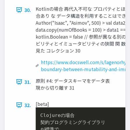
Kotlinの場合 再代⼊不可な プロパティとほぼ
30.
合あり な データ構造を利⽤することはできる > va
Author("Isaac", "Asimov", 500) > val data2 =
data.copy(numOfBooks = 100) > data1 === 
kotlin.Boolean = false // 参照が異な
ビリティとイミュータビリティの狭間 関 数
⾒た コレクション 30
https://www.docswell.com/s/lagenorhy
boundary-between-mutability-and-immu
原則 #4: データスキーマをデータ表
31.
現から切り離す 31
[beta]
32.
Clojureの場合

契約プログラミングライブラリ

が標準で
