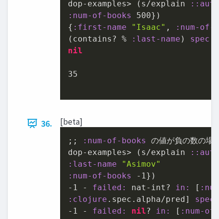
dop-examples> (s/explain 
:
:aut
:num-of-books
500
})

{
:first-name
"Isaac"
, 
:num-of-
(contains? % 
:last-name
) 
spec:
nil
35
[beta]
36.
;; 
:num-of-books
 の値が負の数の場合
dop-examples> (s/explain 
:
:aut
:last-name
"Asimov"
:num-of-books
 -
1
})

-
1
 - 
failed:
 nat-int? 
in:
 [
:nu
:clojure
.spec.alpha/pred] 
spec
-
1
 - 
failed:
nil
? 
in:
 [
:num-of