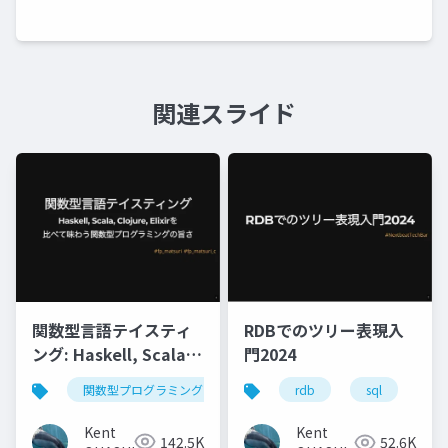
関連スライド
関数型言語テイスティ
RDBでのツリー表現入
ング: Haskell, Scala,
門2024
Clojure, Elixirを比べ
関数型プログラミング
haskell
scala
cloju
rdb
sql
モ
て味わう関数型プログ
ラミングの旨さ
Kent
Kent
142.5K
52.6K