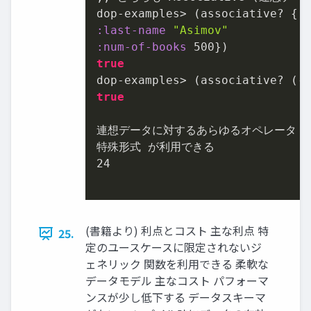
dop-examples> (associative? {
:
:last-name
"Asimov"
:num-of-books
500
true
dop-examples> (associative? (-
true
連想データに対するあらゆるオペレータ 関
24
(書籍より) 利点とコスト 主な利点 特
25.
定のユースケースに限定されないジ
ェネリック 関数を利⽤できる 柔軟な
データモデル 主なコスト パフォーマ
ンスが少し低下する データスキーマ