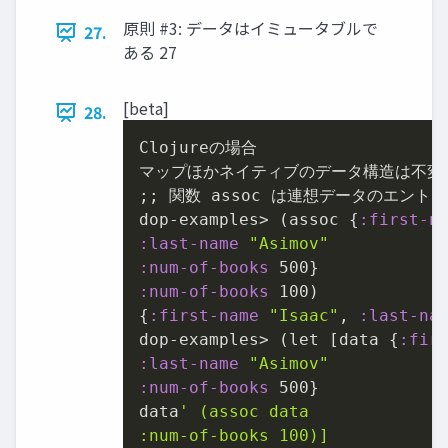
原則 #3: データはイミュータブルで
27.
ある 27
[beta]
28.
Clojureの場合

マップほかネイティブのデータ構造は不変

;; 関数 assoc は連想データのエントリー
dop-examples> (assoc {
:first-n
:last-name
"Asimov"
:num-of-books
500
:num-of-books
100
)

{
:first-name
"Isaac"
, 
:last-na
dop-examples> (let [data {
:fir
:last-name
"Asimov"
:num-of-books
500
}

data
' (assoc data

:num-of-books 100)]
