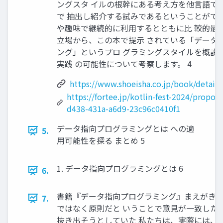
ングスタ イルの根幹にある考え⽅を他⾔語で
で 抽出し紹介する試みであるということができ
や趣味で継続的に利⽤するとともに⽐ 較的最近
⽴場から、この本で提⽰ されている「データ
ング」というプロ グラミングスタイルを概説し
実践 の可能性について考察します。 4
https://www.shoeisha.co.jp/book/detail
https://fortee.jp/kotlin-fest-2024/propos
d438-431a-a6d9-23c96c0410f1
データ指向プログラミングとは への適
5.
⽤可能性を探る まとめ 5
1. データ指向プログラミングとは 6
6.
書籍『データ指向プログラミング』まえがき 
7.
ではなく原則だと いうことで意⾒が⼀致した。
抜き出そうとしていた 私たちは、実際には、そ