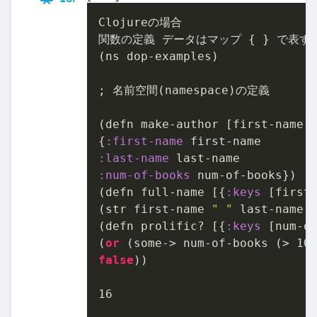
Clojureの場合

関数の定義 データはマップ { } で表す

(ns dop-examples)

; 名前空間(namespace)の定義

(defn make-author [first-name l
{
:first-name
:last-name
:num-of-books
 num-of-books})

(defn full-name [{
:keys
 [first-
(str first-name 
" "
 last-name))
(defn prolific? [{
:keys
 [num-of
(
or
 (some-> num-of-books (> 
10
false
))

16