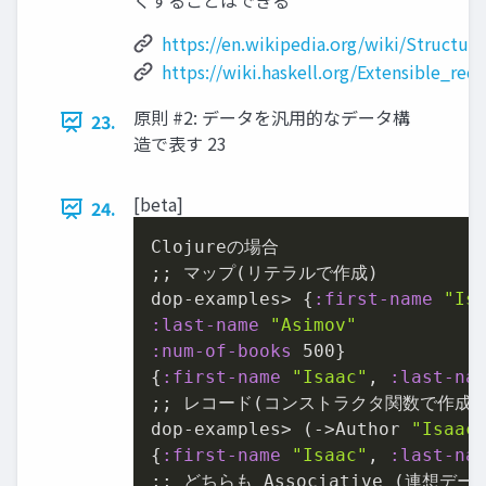
くすることはできる
https://en.wikipedia.org/wiki/Structur
https://wiki.haskell.org/Extensible_rec
原則 #2: データを汎⽤的なデータ構
23.
造で表す 23
[beta]
24.
Clojureの場合

;; マップ(リテラルで作成)

dop-examples> {
:first-name
"Is
:last-name
"Asimov"
:num-of-books
500
}

{
:first-name
"Isaac"
, 
:last-na
;; レコード(コンストラクタ関数で作成)

dop-examples> (->Author 
"Isaac
{
:first-name
"Isaac"
, 
:last-na
;; どちらも Associative (連想