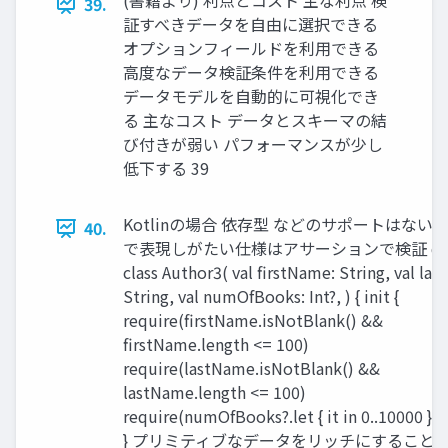
(書籍より) 利点とコスト 主な利点 検
39.
証すべきデータを⾃由に選択できる
オプションフィールドを利⽤できる
⾼度なデータ検証条件を利⽤できる
データモデルを⾃動的に可視化でき
る 主なコスト データとスキーマの結
び付きが弱い パフォーマンスが少し
低下する 39
Kotlinの場合 依存型 などのサポートはないの
40.
で表現しがたい仕様はアサーションで検証 da
class Author3( val firstName: String, val la
String, val numOfBooks: Int?, ) { init {
require(firstName.isNotBlank() &&
firstName.length <= 100)
require(lastName.isNotBlank() &&
lastName.length <= 100)
require(numOfBooks?.let { it in 0..10000 } ?:
} プリミティブなデータをリッチにすること