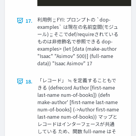
利⽤例 ;; FYI: プロンプトの `dop-
17.
examples` は現在の名前空間(モジュ
ール) ;; そこでdef/requireされている
ものは⾮修飾名で参照できる dop-
examples> (let [data (make-author
"Isaac" "Asimov" 500)] (full-name
data)) "Isaac Asimov" 17
「レコード」 ≒ を定義することもで
18.
きる (defrecord Author [first-name
last-name num-of-books]) (defn
make-author' [first-name last-name
num-of-books] (->Author first-name
last-name num-of-books)) マップと
レコードはインターフェースが共通
している ため、関数 full-name はそ