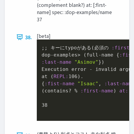
(complement blank?) at: [:first-
name] spec: :dop-examples/name
37
[beta]
38.
;; キーにtypoがある(必須の 
:first-
dop-examples> (full-name {
:fis
:last-name
"Asimov"
})

Execution error - invalid argum
at (
REPL:
106
).

{
:fist-name
"Isaac"
, 
:last-nam
(contains? % 
:first-name
) 
at:
 
38