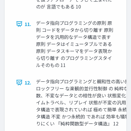
のが ⾔語でもある 10
データ指向プログラミングの原則 原
11.
則 コードをデータから切り離す 原則
データを汎⽤的なデータ構造で表す
原則 データはイミュータブルである
原則 データスキーマをデータ表現か
ら切り離す のプログラミングスタイ
ルそのもの 11
データ指向プログラミングと親和性の⾼い技
12.
ロックフリー な楽観的並⾏性制御 の 純粋な
数、不変なデータとの相性が良い 状態変化の
イムトラベル、リプレイ 状態が不変の汎⽤デ
タ構造で表現されていれば 極めて簡単 永続
タ構造 不変 かつ永続的 であれば 効率も犠牲
りにくい 『純粋関数型データ構造』 12