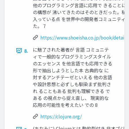
他のプログラミング⾔語に応⽤で きることに
の構想が 沸いてきたのはそのときだった。私 
⼊っている点 を世界中の開発者コミュニティに
た。 7
https://www.shoeisha.co.jp/book/detail
に魅了された著者が ⾔語 コミュニテ
8.
ィで⼀般的なプログラミングスタイル
のエッセンス を他⾔語でも応⽤できる
形で抽出しようとした本 古典的な に
対するアンチテーゼといえる 他の⾔語
や設計思想と必ずしも馴染まず批判さ
れ ることもある 批判も理解できる で
ある の視点から捉え直し、 現実的な
応⽤の可能性を考えたい での 8
https://clojure.org/
(ちなみに) Clojureとは 動的型付き ⾮オ