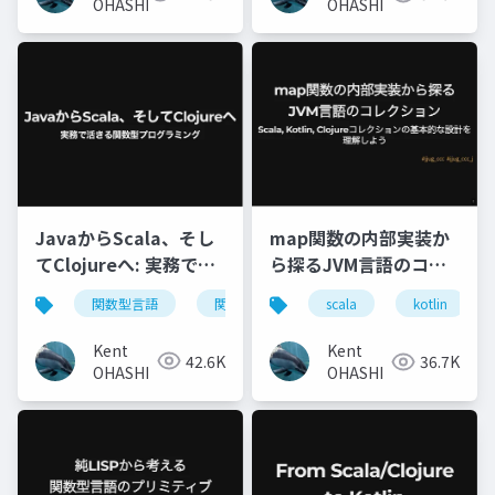
OHASHI
OHASHI
JavaからScala、そし
map関数の内部実装か
てClojureへ: 実務で活
ら探るJVM言語のコレ
きる関数型プログラミ
クション: Scala,
関数型言語
関数型プログラミング
java
s
scala
kotlin
ング
Kotlin, Clojureコレク
ションの基本的な設計
Kent
Kent
42.6K
36.7K
を理解しよう
OHASHI
OHASHI