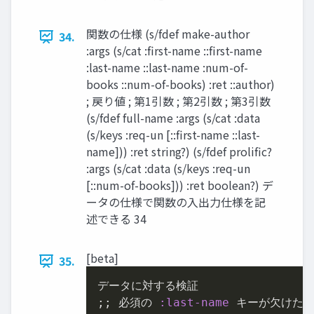
関数の仕様 (s/fdef make-author
34.
:args (s/cat :first-name ::first-name
:last-name ::last-name :num-of-
books ::num-of-books) :ret ::author)
; 戻り値 ; 第1引数 ; 第2引数 ; 第3引数
(s/fdef full-name :args (s/cat :data
(s/keys :req-un [::first-name ::last-
name])) :ret string?) (s/fdef prolific?
:args (s/cat :data (s/keys :req-un
[::num-of-books])) :ret boolean?) デ
ータの仕様で関数の⼊出⼒仕様を記
述できる 34
[beta]
35.
データに対する検証

;; 必須の 
:last-name
 キーが⽋けたマ