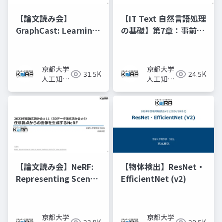
【論文読み会】
【IT Text 自然言語処理
GraphCast: Learning
の基礎】第7章：事前学
skillful medium-
習済みモデルと転移学
range global
習
weather forecasting
京都大学
京都大学
31.5K
24.5K
人工知能
人工知能
研究会
研究会
KaiRA
KaiRA
【論文読み会】NeRF:
【物体検出】ResNet・
Representing Scenes
EfficientNet (v2)
as Neural Radiance
Fields for View
Synthesis
京都大学
京都大学