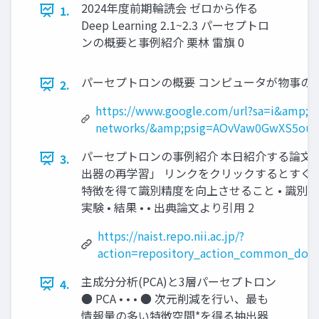
2024年度前期輪読会 ゼロから作る
1.
Deep Learning 2.1~2.3 パーセプトロ
ンの概要と事例紹介 栗林 雷旗 0
パーセプトロンの概要 コンピュータが物事の判断基
2.
https://www.google.com/url?sa=i&amp;url=
networks/&amp;psig=AOvVaw0GwXS5ouy
パーセプトロンの事例紹介 本⽇紹介する論⽂
3.
出器の再学習」 リンクをクリックするとすぐダ
特徴を得て識別精度を向上させること • 識別⼿法 •
実験 • 結果 • • 出典論文より引用 2
https://naist.repo.nii.ac.jp/?
action=repository_action_common_dow
主成分分析(PCA)と3層パーセプトロン
4.
● PCA • • • ● 次元削減を⾏い、最も
情報量の多い特徴空間*を得る抽出器