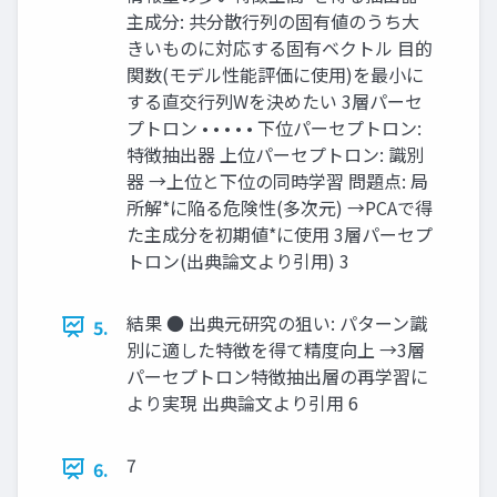
主成分: 共分散⾏列の固有値のうち⼤
きいものに対応する固有ベクトル ⽬的
関数(モデル性能評価に使⽤)を最⼩に
する直交⾏列Wを決めたい 3層パーセ
プトロン • • • • • 下位パーセプトロン:
特徴抽出器 上位パーセプトロン: 識別
器 →上位と下位の同時学習 問題点: 局
所解*に陥る危険性(多次元) →PCAで得
た主成分を初期値*に使⽤ 3層パーセプ
トロン(出典論文より引用) 3
結果 ● 出典元研究の狙い: パターン識
5.
別に適した特徴を得て精度向上 →3層
パーセプトロン特徴抽出層の再学習に
より実現 出典論文より引用 6
7
6.