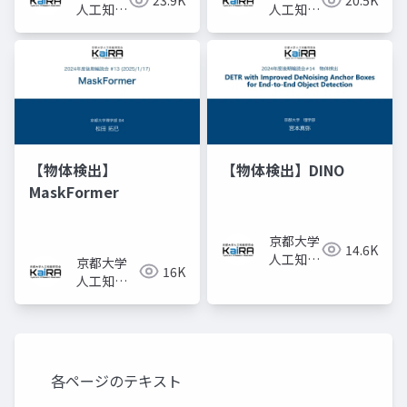
23.9K
20.5K
人工知能
人工知能
研究会
研究会
KaiRA
KaiRA
【物体検出】
【物体検出】DINO
MaskFormer
京都大学
14.6K
人工知能
京都大学
16K
研究会
人工知能
KaiRA
研究会
KaiRA
各ページのテキスト