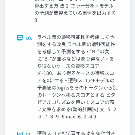
算出する方 法 2. エラー分析 • モデル
の予測が間違えている事例を出力する
8
ラベル間の遷移可能性を考慮して予
10.
測をする改良 ラベル間の遷移可能性
を考慮して予測をする • “B-”の次
に”B-”が並ぶなどはあり得ない • あ
り得ないケースの遷移スコア
を-100、あり得るケースの遷移スコ
アを0にする • 遷移スコア+モデルの
予測値のlogitsをそのトークンから別
のトークンへ移るスコアとする ビタ
ビアルゴリズムを用いてスコアの高
い文章を求める(動的計画法) 文 -5 -2
-3 -7 -8 -9 -6 max -6 -2 -4 9
遷移スコアも学習する改良 条件付き
11.