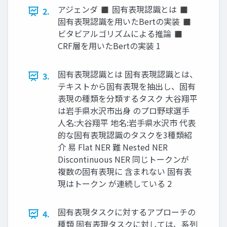
アジェンダ ◼ 固有表現認識とは ◼
2.
固有表現認識を用いたBertの実装 ◼
ビタビアルゴリズムによる推論 ◼
CRF層を用いたBertの実装 1
固有表現認識とは 固有表現認識とは、
3.
テキストから固有表現を抽出し、固有
表現の種類を分類するタスク 大谷翔平
は岩手県水沢市出身 のプロ野球選手
人名:大谷翔平 地名:岩手県水沢市 代表
的な固有表現認識のタスクを3種類紹
介 易 Flat NER 難 Nested NER
Discontinuous NER 同じトークンが
複数の固有表現に 含まれない 固有表
現はトークン が連続している 2
固有表現タスクに対するアプローチの
4.
種類 固有表現タスクに対しては、系列