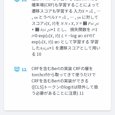
確率場(CRF)も学習することによって
遷移スコアも学習する 入力𝑋 = 𝑥1 , …
, 𝑥𝑛 とラベル𝑌 = 𝑦1 , … , 𝑦𝑛 に対して
スコア𝑠(𝑋, 𝑌)を 𝑁 𝑁 𝑠 𝑋, 𝑌 = ෍ 𝑃𝑥𝑖 ,𝑦𝑖
+ ෍ 𝐴𝑦𝑖 ,𝑦𝑖+1 とし、 損失関数を 𝑖=1
𝑖=0 exp(𝑠(𝑋, 𝑌)) 𝐿 = −log ෨ σ𝑌∈Γ
exp(𝑠(𝑋, 𝑌)) ෨ として学習する 学習
した𝐴𝑦𝑖,𝑦𝑖+1 を遷移スコアとして用い
る 10
CRFを含むBertの実装 CRFの層を
12.
torchcrfから取ってきて使うだけで
CRFを含むBertの実装ができる
([CLS]トークンのlogitは除外して扱
う必要があることに注意) 11