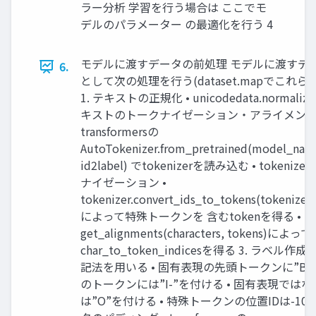
ラー分析 学習を行う場合は ここでモ
デルのパラメーター の最適化を行う 4
モデルに渡すデータの前処理 モデルに渡すデ
6.
として次の処理を行う(dataset.mapでこれ
1. テキストの正規化 • unicodedata.normali
キストのトークナイゼーション・アライメント 
transformersの
AutoTokenizer.from_pretrained(model_name
id2label) でtokenizerを読み込む • tokenize
ナイゼーション •
tokenizer.convert_ids_to_tokens(tokenizer.
によって特殊トークンを 含むtokenを得る •
get_alignments(characters, tokens)によって
char_to_token_indicesを得る 3. ラベル作成 
記法を用いる • 固有表現の先頭トークンに”B-
のトークンには”I-”を付ける • 固有表現では
は”O”を付ける • 特殊トークンの位置IDは-100