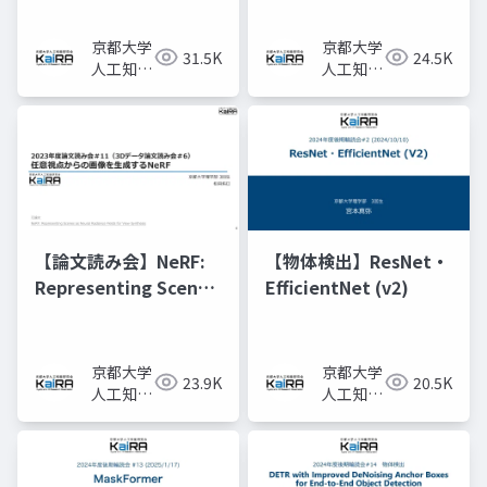
range global
習
weather forecasting
京都大学
京都大学
31.5K
24.5K
人工知能
人工知能
研究会
研究会
KaiRA
KaiRA
【論文読み会】NeRF:
【物体検出】ResNet・
Representing Scenes
EfficientNet (v2)
as Neural Radiance
Fields for View
Synthesis
京都大学
京都大学
23.9K
20.5K
人工知能
人工知能
研究会
研究会
KaiRA
KaiRA