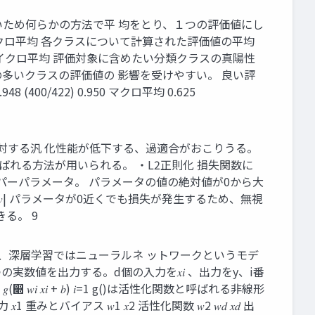
いため何らかの方法で平 均をとり、１つの評価値にし
クロ平均 各クラスについて計算された評価値の平均
イクロ平均 評価対象に含めたい分類クラスの真陽性
の多いクラスの評価値の 影響を受けやすい。 良い評
) 0.948 (400/422) 0.950 マクロ平均 0.625
に対する汎 化性能が低下する、過適合がおこりうる。
れる方法が用いられる。 ・L2正則化 損失関数に
さを制御するハイパーパラメータ。 パラメータの値の絶対値が0から大
 𝜆|𝑤| パラメータが0近くでも損失が発生するため、無視
る。 9
り、深層学習ではニューラルネ ットワークというモデ
値を出力する。d個の入力を𝑥𝑖 、出力をy、i番
 𝑥𝑖 + 𝑏) 𝑖=1 g()は活性化関数と呼ばれる非線形
ス 𝑤1 𝑥2 活性化関数 𝑤2 𝑤𝑑 𝑥𝑑 出