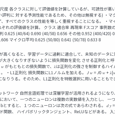
評価尺度 各クラスに対して評価値を計算しているが、可読性が悪
い評判に 対する予測性能であるため、その他は無視する) ・マ
ず、すべてのクラスの性能を等しく重視することになる。 ・マ
ぞれの評価値を計算。 クラス 適合率 再現率 Fスコア 事例数
評判 0.625 (40/64) 0.690 (40/58) 0.656 その他 0.952 (400/420
) 0.606 マイクロ平均 0.625 (50/80) 0.641 (50/78) 0.633 8
表現力が高くなると、学習データに過剰に適合して、未知のデータ
大きくなりすぎないように損失関数を変化 させる正則化と呼ば
 𝜆| 𝑤 | 2 𝐽0 𝑤 がもともとの損失関数で、𝜆は正則化の強
正則化 損失関数にL1ノルムを加える。 𝐽 𝑤 = 𝐽0 𝑤 +
になりうる。そのため、L1正則化を特徴選択に用いることもでき
ルネットワーク 自然言語処理では深層学習が活用されるようにな
おいて、一つのニューロンは複数の実数値を入力とし、 一つの実数
ると、１つのニューロンは次の式であらわされる。 𝑑 𝑦 = 𝑔(෍ 𝑤𝑖
ハイパボリックタンジェント、ReLUなどがある。 入力 𝑥1 重みとバイア