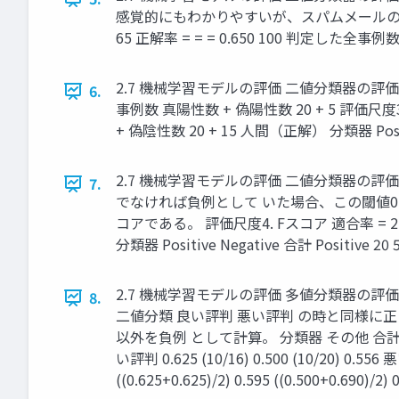
感覚的にもわかりやすいが、スパムメールの
65 正解率 = = = 0.650 100 判定した全事例数 人間（
2.7 機械学習モデルの評価 二値分類器の評価尺度 
6.
事例数 真陽性数 + 偽陽性数 20 + 5 評価尺度
+ 偽陰性数 20 + 15 人間（正解） 分類器 Positive N
2.7 機械学習モデルの評価 二値分類器の
7.
でなければ負例として いた場合、この閾値0
コアである。 評価尺度4. Fスコア 適合率 = 2 1 1 
分類器 Positive Negative 合計 Positive 20 5 
2.7 機械学習モデルの評価 多値分類器の
8.
二値分類 良い評判 悪い評判 の時と同様に
以外を負例 として計算。 分類器 その他 合計 良い評判 1
い評判 0.625 (10/16) 0.500 (10/20) 0.556 
((0.625+0.625)/2) 0.595 ((0.500+0.690)/2