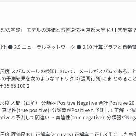
言語処理の基礎」 モデルの評価と誤差逆伝播 京都大学 佐川 薬学部 達
 正則化 ● 2.9 ニューラルネットワーク ● 2.10 計算グラフと
価尺度 スパムメールの検知において、メールがスパムであることを P
ルの予測結果を次のようなマトリクス(混同行列)にま とめることができる
計 35 65 100 2
） 分類器 Positive Negative 合計 Positive 20 5 25 
e positive): 分類器がPositiveと予測して正解 ・偽陽性(fa
egativeと予測して間違い ・真陰性(true negative): 分類器がN
価尺度1. 正解率(accuracy) 正解率 = 正しく判定した事例数 20