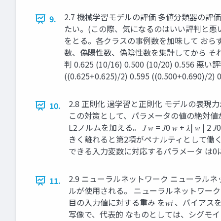
2.7 機械学習モデルの評価 多値分類器の
9.
たい。(この際、気になるのはいい評判と悪
をとる。各クラスの事例数を加味して おら
数、偽陽性数、偽陰性数を集計してから それ
判 0.625 (10/16) 0.500 (10/20) 0.556 悪い
((0.625+0.625)/2) 0.595 ((0.500+0.690)/2
2.8 正則化 過学習と正則化 モデルの
10.
この対策として、パラメータの値の絶対値が
L2ノルムを加える。 𝐽 𝑤 = 𝐽0 𝑤 +
きく離れると第2項がペナルティとして働く。 ・L1
できる入力変数に対応するパラメータ は0
2.9 ニューラルネットワーク ニューラ
11.
ルが使用される。 ニューラルネットワークに
目の入力値に対する重み を𝑤𝑖 、バイアスをbとす
写像で、代表的 なものとしては、シグモイド関数、 