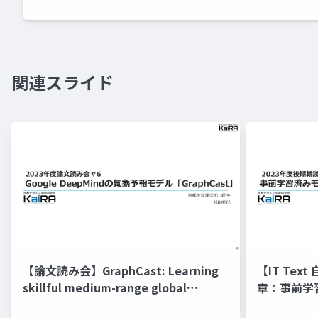
関連スライド
【論文読み会】GraphCast: Learning
【IT Te
skillful medium-range global
章：事前学
weather forecasting