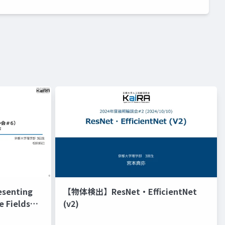
senting
【物体検出】ResNet・EfficientNet
e Fields
(v2)