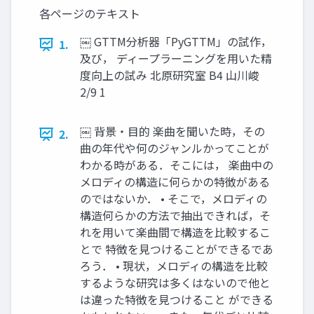
各ページのテキスト
￼ GTTM分析器「PyGTTM」の試作，
1.
及び， ディープラーニングを用いた精
度向上の試み 北原研究室 B4 山川峻
2/9 1
￼ 背景・目的 楽曲を聞いた時，その
2.
曲の年代や何のジャンルかってことが
わかる時がある．そこには， 楽曲中の
メロディの構造に何らかの特徴がある
のではないか． • そこで，メロディの
構造何らかの方法で抽出できれば，そ
れを用いて楽曲間で構造を比較するこ
とで 特徴を見つけることができるであ
ろう． • 現状，メロディの構造を比較
するような研究は多くはないので他と
は違った特徴を見つけること ができる