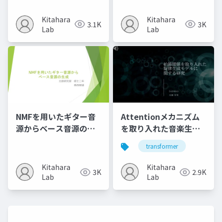
律生成の検討
Kitahara
Kitahara
3.1K
3K
Lab
Lab
NMFを用いたギター音
Attentionメカニズム
源からベース音源の生
を取り入れた音楽生成
成
モデルの性能評価に関
transformer
する研究
Kitahara
Kitahara
3K
2.9K
Lab
Lab