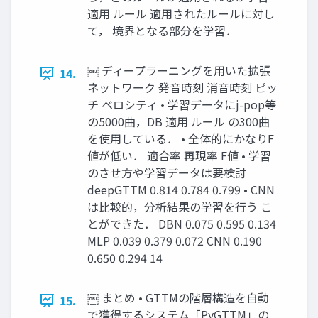
適用 ルール 適用されたルールに対し
て， 境界となる部分を学習．
￼ ディープラーニングを用いた拡張
14.
ネットワーク 発音時刻 消音時刻 ピッ
チ ベロシティ • 学習データにj-pop等
の5000曲，DB 適用 ルール の300曲
を使用している． • 全体的にかなりF
値が低い． 適合率 再現率 F値 • 学習
のさせ方や学習データは要検討
deepGTTM 0.814 0.784 0.799 • CNN
は比較的，分析結果の学習を行う こ
とができた． DBN 0.075 0.595 0.134
MLP 0.039 0.379 0.072 CNN 0.190
0.650 0.294 14
￼ まとめ • GTTMの階層構造を自動
15.
で獲得するシステム「PyGTTM」の