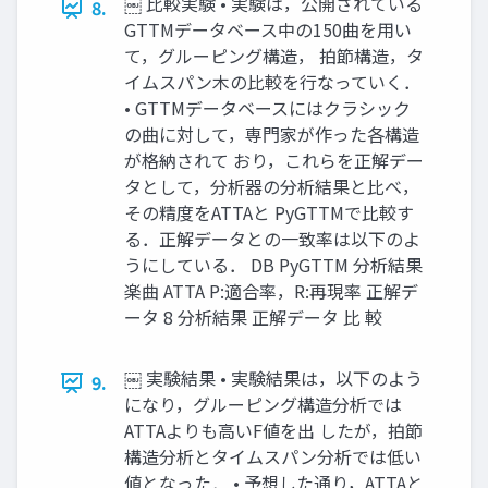
￼ 比較実験 • 実験は，公開されている
8.
GTTMデータベース中の150曲を用い
て，グルーピング構造， 拍節構造，タ
イムスパン木の比較を行なっていく．
• GTTMデータベースにはクラシック
の曲に対して，専門家が作った各構造
が格納されて おり，これらを正解デー
タとして，分析器の分析結果と比べ，
その精度をATTAと PyGTTMで比較す
る．正解データとの一致率は以下のよ
うにしている． DB PyGTTM 分析結果
楽曲 ATTA P:適合率，R:再現率 正解デ
ータ 8 分析結果 正解データ 比 較
￼ 実験結果 • 実験結果は，以下のよう
9.
になり，グルーピング構造分析では
ATTAよりも高いF値を出 したが，拍節
構造分析とタイムスパン分析では低い
値となった． • 予想した通り，ATTAと