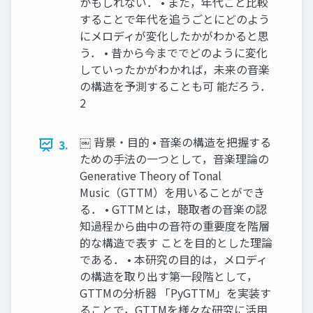
かもしれない． • また，年代ごと比較
することで年代を追うごとにどのよう
にメロディが変化したかがわかると思
う． • 昔から今まででどのように変化
していったかがわかれば，未来の音楽
の構造を予測することも可 能だろう．
2
￼ 背景・目的 • 音楽の構造を把握する
3.
ための手法の一つとして，音楽理論の
Generative Theory of Tonal
Music（GTTM）を用いることができ
る． • GTTMとは，聴取者の音楽の認
知過程から曲中の音符の重要度を階層
的な構造で表す ことを目的とした理論
である． • 本研究の目的は，メロディ
の構造を取り出す第一段階として，
GTTMの分析器 「PyGTTM」を実装す
ることで，GTTMを様々な研究に活用