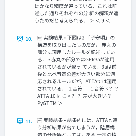
はかなり精度が違っている．これは前
述した通りそれぞれの分 析の解釈が違
うためだと考えられる． ＞ ＜ 9 ＜
￼ 実験結果 • 下図は2.「子守唄」の
10.
構造を取り出したものだが， 赤丸の
部分に適用したルールを記述してい
る． • 赤丸の部分ではGPR3aが適用
されているかが違っ ている．3aは前
後と比べ音高の差が大きい部分に適
応されるルールだが，ATTAでは適用
されている． １音符 ＝ １音符 <？ ？
ATTA 10 同じ >？ ？ 差が大きい？
PyGTTM ＞
￼ 実験結果 • 結果的には，ATTAと違
11.
う分析結果が出てしまうが，階層構
造の分析器としては，ある 一定の精