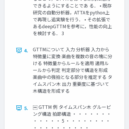
できるようにすることであ る． • 既存
研究の自動分析器，ATTAをpython上
で再現し追実験を行う． • その拡張で
あるdeepGTTMを参考に，性能の向上
を検討する． 3
GTTMについて 入力 分析器 入力から
4.
特徴量に変換 楽曲を複数の音の塊に分
ける 特徴量からルールを適用 適用ル
ールから判定 判定部分で構造を形成
楽曲中の強拍となる部分を推定する タ
イムスパン木 出力 重要度に基づいて
木構造を形成する
￼ GTTM 例 タイムスパン木 グルーピ
5.
ング構造 拍節構造 ・ ・ ・ ・ ・ ・ ・
・ ・ ・ ・ ・ 5 ・ ・ ・ ・ ・ ・ ・ ・
・ ・ ・ ・ ・ ・ ・ ・ ・ ・