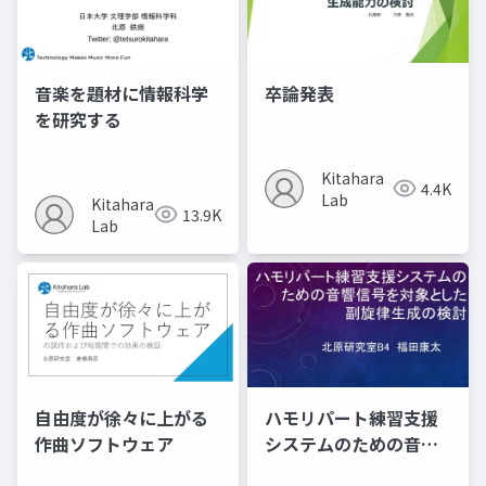
音楽を題材に情報科学
卒論発表
を研究する
Kitahara
4.4K
Lab
Kitahara
13.9K
Lab
自由度が徐々に上がる
ハモリパート練習支援
作曲ソフトウェア
システムのための音響
信号を対象とした​ 副旋