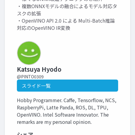
・複数ONNXモデルの融合によるモデル対応タ
スクの拡張
・OpenVINO API 2.0 による Multi-Batch推論
対応のOpenVINO IR変換
Katsuya Hyodo
@PINTO0309
スライド一覧
Hobby Programmer. Caffe, Tensorflow, NCS,
RaspberryPi, Latte Panda, ROS, DL, TPU,
OpenVINO. Intel Software Innovator. The
remarks are my personal opinion.
シェア