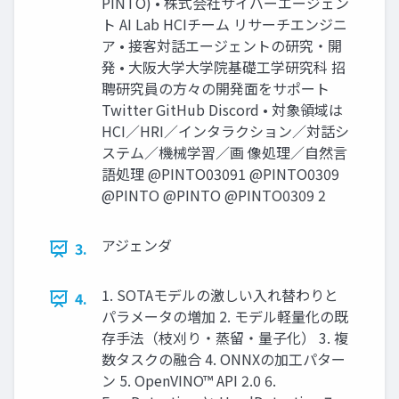
PINTO) • 株式会社サイバーエージェン
ト AI Lab HCIチーム リサーチエンジニ
ア • 接客対話エージェントの研究・開
発 • 大阪大学大学院基礎工学研究科 招
聘研究員の方々の開発面をサポート
Twitter GitHub Discord • 対象領域は
HCI／HRI／インタラクション／対話シ
ステム／機械学習／画 像処理／自然言
語処理 @PINTO03091 @PINTO0309
@PINTO @PINTO @PINTO0309 2
アジェンダ
3.
1. SOTAモデルの激しい入れ替わりと
4.
パラメータの増加 2. モデル軽量化の既
存手法（枝刈り・蒸留・量子化） 3. 複
数タスクの融合 4. ONNXの加工パター
ン 5. OpenVINO™ API 2.0 6.