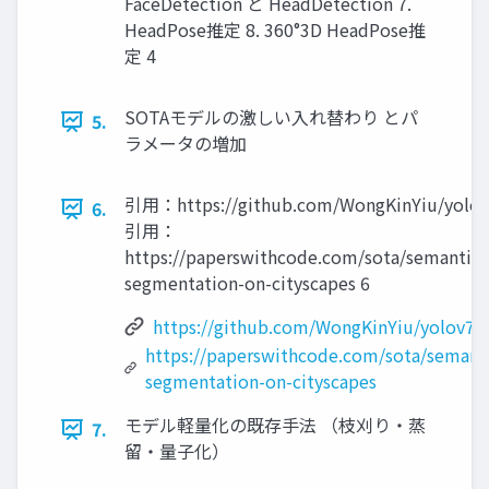
FaceDetection と HeadDetection 7.
HeadPose推定 8. 360°3D HeadPose推
定 4
SOTAモデルの激しい入れ替わり とパ
5.
ラメータの増加
引用：https://github.com/WongKinYiu/yolo
6.
引用：
https://paperswithcode.com/sota/semantic-
segmentation-on-cityscapes 6
https://github.com/WongKinYiu/yolov7
https://paperswithcode.com/sota/semant
segmentation-on-cityscapes
モデル軽量化の既存手法 （枝刈り・蒸
7.
留・量子化）