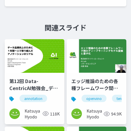
関連スライド
第12回 Data-
エッジ推論のための各
CentricAI勉強会_デー
種フレームワーク間デ
タ品質向上のために１
ィープラーニングモデ
annotation
openvino
tensorfl
年間一人で取り組んだ
ル変換と量子化
アノテーションのリア
Katsuya
Katsuya
118K
94.9K
ル
Hyodo
Hyodo