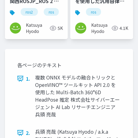
関西ROSJP_ROS 2 ビ
を使用した汎用自律エ
ギナー、デバッグツー
ージェントプラットフ
ros2
ros
python
ros
rosjp
ル自作から初める_公開
ォームの開発
用
Katsuya
Katsuya
5K
4.1K
Hyodo
Hyodo
各ページのテキスト
複数 ONNX モデルの融合トリックと
1.
OpenVINO™ ツールキット API 2.0 を
使用した Multi-Batch 360°6D
HeadPose 推定 株式会社サイバーエー
ジェント AI Lab リサーチエンジニア
兵頭 亮哉
兵頭 亮哉 (Katsuya Hyodo / a.k.a
2.