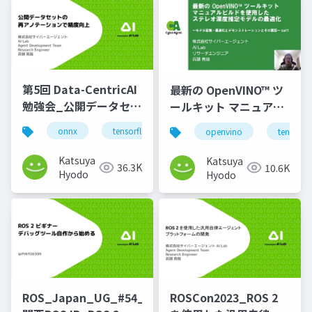
第5回 Data-CentricAI
最新の OpenVINO™ ツ
勉強会_公開データセッ
ールキット マニュアル
トの再アノテーション
ビルドを使用したステ
onnx
tensorflowlite
annotation
openvino
tensorfl
で精度向上
レオ深度推定モデルの
最適化_part1
Katsuya
Katsuya
36.3K
10.6K
Hyodo
Hyodo
ROS_Japan_UG_#54_
ROSCon2023_ROS 2