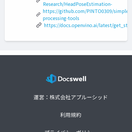
Research/HeadPoseEstimation-
https://github.com/PINTO0309/simple-
processing-tools
https://docs.openvino.ai/latest/get_sta
運営：株式会社アプルーシッド
利用規約