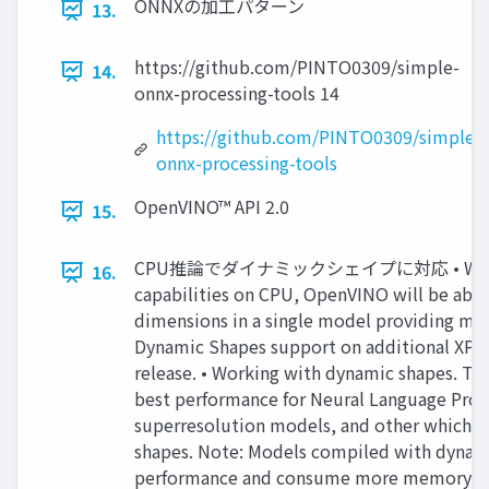
ONNXの加工パターン
13.
https://github.com/PINTO0309/simple-
14.
onnx-processing-tools 14
https://github.com/PINTO0309/simple-
onnx-processing-tools
OpenVINO™ API 2.0
15.
CPU推論でダイナミックシェイプに対応 • With Dyn
16.
capabilities on CPU, OpenVINO will be able
dimensions in a single model providing m
Dynamic Shapes support on additional XPUs
release. • Working with dynamic shapes. The 
best performance for Neural Language Proc
superresolution models, and other which a
shapes. Note: Models compiled with dyna
performance and consume more memory th