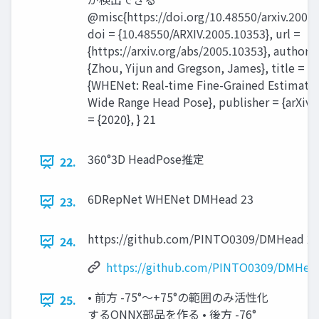
@misc{https://doi.org/10.48550/arxiv.2005
doi = {10.48550/ARXIV.2005.10353}, url =
{https://arxiv.org/abs/2005.10353}, author =
{Zhou, Yijun and Gregson, James}, title =
{WHENet: Real-time Fine-Grained Estimatio
Wide Range Head Pose}, publisher = {arXiv},
= {2020}, } 21
360°3D HeadPose推定
22.
6DRepNet WHENet DMHead 23
23.
https://github.com/PINTO0309/DMHead 2
24.
https://github.com/PINTO0309/DMHea
• 前方 -75°～+75°の範囲のみ活性化
25.
するONNX部品を作る • 後方 -76°