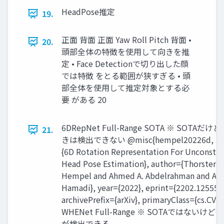
HeadPose推定
19.
正面 背面 正面 Yaw Roll Pitch 背面 •
20.
頭部全体の特徴を使用して向きを推
定 • Face Detectionで切り出した顔
では特徴 をとる範囲が狭すぎる • 頭
部全体を使用して推定対象とする必
要 がある 20
6DRepNet Full-Range SOTA ※ SOTAだ
21.
きは検出できない @misc{hempel20226d, tit
{6D Rotation Representation For Unconstra
Head Pose Estimation}, author={Thorsten
Hempel and Ahmed A. Abdelrahman and Ayo
Hamadi}, year={2022}, eprint={2202.12555},
archivePrefix={arXiv}, primaryClass={cs.CV} }
WHENet Full-Range ※ SOTAではないけ
が検出できる