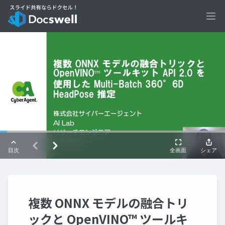
Ope
複数 ONNX モデルの融合トリ
ックと OpenVINO™ ツールキ