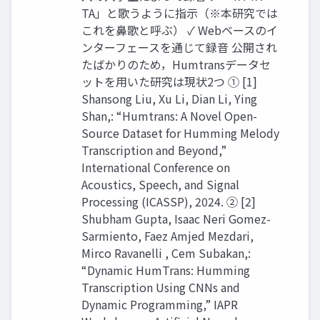
TA」と歌うように指示（※本研究では
これを鼻歌と呼ぶ） ✓ Webベースのイ
ンターフェースを通じて録音 公開され
たばかりのため，Humtransデータセ
ットを用いた研究は現状2つ ① [1]
Shansong Liu, Xu Li, Dian Li, Ying
Shan,: “Humtrans: A Novel Open-
Source Dataset for Humming Melody
Transcription and Beyond,”
International Conference on
Acoustics, Speech, and Signal
Processing (ICASSP), 2024. ② [2]
Shubham Gupta, Isaac Neri Gomez-
Sarmiento, Faez Amjed Mezdari,
Mirco Ravanelli , Cem Subakan,:
“Dynamic HumTrans: Humming
Transcription Using CNNs and
Dynamic Programming,” IAPR