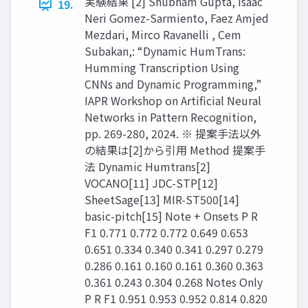
実験結果 [2] Shubham Gupta, Isaac
19.
Neri Gomez-Sarmiento, Faez Amjed
Mezdari, Mirco Ravanelli , Cem
Subakan,: “Dynamic HumTrans:
Humming Transcription Using
CNNs and Dynamic Programming,”
IAPR Workshop on Artificial Neural
Networks in Pattern Recognition,
pp. 269-280, 2024. ※ 提案手法以外
の結果は[2]から引用 Method 提案手
法 Dynamic Humtrans[2]
VOCANO[11] JDC-STP[12]
SheetSage[13] MIR-ST500[14]
basic-pitch[15] Note + Onsets P R
F1 0.771 0.772 0.772 0.649 0.653
0.651 0.334 0.340 0.341 0.297 0.279
0.286 0.161 0.160 0.161 0.360 0.363
0.361 0.243 0.304 0.268 Notes Only
P R F1 0.951 0.953 0.952 0.814 0.820