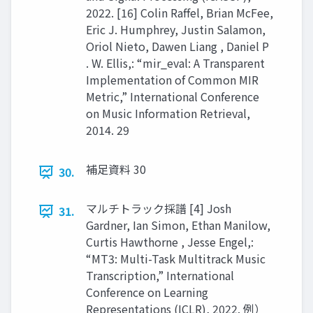
2022. [16] Colin Raﬀel, Brian McFee,
Eric J. Humphrey, Justin Salamon,
Oriol Nieto, Dawen Liang , Daniel P
. W. Ellis,: “mir_eval: A Transparent
Implementation of Common MIR
Metric,” International Conference
on Music Information Retrieval,
2014. 29
補足資料 30
30.
マルチトラック採譜 [4] Josh
31.
Gardner, Ian Simon, Ethan Manilow,
Curtis Hawthorne , Jesse Engel,:
“MT3: Multi-Task Multitrack Music
Transcription,” International
Conference on Learning
Representations (ICLR), 2022. 例）