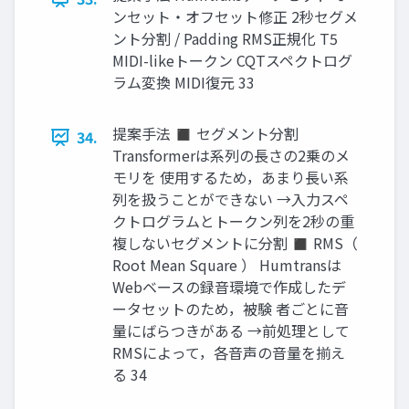
ンセット・オフセット修正 2秒セグメ
ント分割 / Padding RMS正規化 T5
MIDI-likeトークン CQTスペクトログ
ラム変換 MIDI復元 33
提案手法 ◼ セグメント分割
34.
Transformerは系列の長さの2乗のメ
モリを 使用するため，あまり長い系
列を扱うことができない →入力スペ
クトログラムとトークン列を2秒の重
複しないセグメントに分割 ◼ RMS（
Root Mean Square ） Humtransは
Webベースの録音環境で作成したデ
ータセットのため，被験 者ごとに音
量にばらつきがある →前処理として
RMSによって，各音声の音量を揃え
る 34