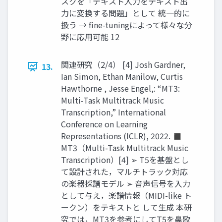
スクを「テキスト入力をテキスト出
力に変換する問題」として 統一的に
扱う → fine-tuningによって様々な分
野に応用可能 12
関連研究（2/4） [4] Josh Gardner,
13.
Ian Simon, Ethan Manilow, Curtis
Hawthorne , Jesse Engel,: “MT3:
Multi-Task Multitrack Music
Transcription,” International
Conference on Learning
Representations (ICLR), 2022. ◼
MT3（Multi-Task Multitrack Music
Transcription）[4] ➢ T5を基盤とし
て設計された，マルチトラック対応
の楽器採譜モデル ➢ 音声信号を入力
として与え，楽譜情報（MIDI-like ト
ークン）をテキストと して生成 本研
究では，MT3を参考にしてT5を鼻歌