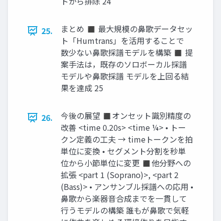
トから排除 24
まとめ ◼ 最大規模の鼻歌データセッ
25.
ト「Humtrans」を活用することで
数少ない鼻歌採譜モデルを構築 ◼ 提
案手法は，既存のソロボーカル採譜
モデルや鼻歌採譜 モデルを上回る結
果を達成 25
今後の展望 ◼オンセット識別精度の
26.
改善 <time 0.20s> <time ¼> • トー
クン定義の工夫 → timeトークンを拍
単位に変換 • セグメント分割を秒単
位から小節単位に変更 ◼他分野への
拡張 <part 1 (Soprano)>, <part 2
(Bass)> • アンサンブル採譜への応用 •
鼻歌から楽器音合成までを一貫して
行うモデルの構築 誰もが鼻歌で気軽