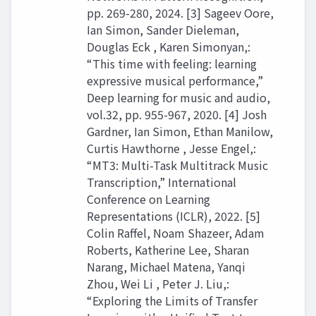
pp. 269-280, 2024. [3] Sageev Oore,
Ian Simon, Sander Dieleman,
Douglas Eck , Karen Simonyan,:
“This time with feeling: learning
expressive musical performance,”
Deep learning for music and audio,
vol.32, pp. 955-967, 2020. [4] Josh
Gardner, Ian Simon, Ethan Manilow,
Curtis Hawthorne , Jesse Engel,:
“MT3: Multi-Task Multitrack Music
Transcription,” International
Conference on Learning
Representations (ICLR), 2022. [5]
Colin Raﬀel, Noam Shazeer, Adam
Roberts, Katherine Lee, Sharan
Narang, Michael Matena, Yanqi
Zhou, Wei Li , Peter J. Liu,:
“Exploring the Limits of Transfer