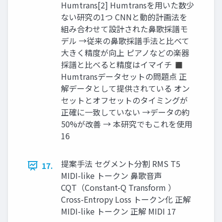
Humtrans[2] Humtransを用いた数少
ない研究の1つ CNNと動的計画法を
組み合わせて設計された鼻歌採譜モ
デル →従来の鼻歌採譜手法と比べて
大きく精度が向上 ピアノなどの楽器
採譜と比べると精度はイマイチ ◼
Humtransデータセットの問題点 正
解データとして提供されている オン
セットとオフセットのタイミングが
正確に一致していない →データの約
50%が改善 → 本研究でもこれを使用
16
提案手法 セグメント分割 RMS T5
17.
MIDI-like トークン 鼻歌音声
CQT（Constant-Q Transform ）
Cross-Entropy Loss トークン化 正解
MIDI-like トークン 正解 MIDI 17