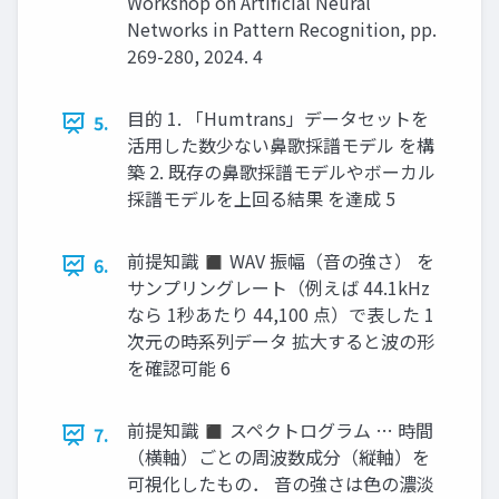
Workshop on Artificial Neural
Networks in Pattern Recognition, pp.
269-280, 2024. 4
目的 1. 「Humtrans」データセットを
5.
活用した数少ない鼻歌採譜モデル を構
築 2. 既存の鼻歌採譜モデルやボーカル
採譜モデルを上回る結果 を達成 5
前提知識 ◼ WAV 振幅（音の強さ） を
6.
サンプリングレート（例えば 44.1kHz
なら 1秒あたり 44,100 点）で表した 1
次元の時系列データ 拡大すると波の形
を確認可能 6
前提知識 ◼ スペクトログラム … 時間
7.
（横軸）ごとの周波数成分（縦軸）を
可視化したもの． 音の強さは色の濃淡