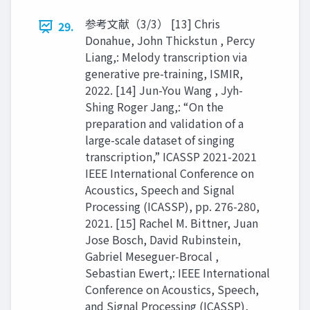
参考文献（3/3） [13] Chris
29.
Donahue, John Thickstun , Percy
Liang,: Melody transcription via
generative pre-training, ISMIR,
2022. [14] Jun-You Wang , Jyh-
Shing Roger Jang,: “On the
preparation and validation of a
large-scale dataset of singing
transcription,” ICASSP 2021-2021
IEEE International Conference on
Acoustics, Speech and Signal
Processing (ICASSP), pp. 276-280,
2021. [15] Rachel M. Bittner, Juan
Jose Bosch, David Rubinstein,
Gabriel Meseguer-Brocal ,
Sebastian Ewert,: IEEE International
Conference on Acoustics, Speech,
and Signal Processing (ICASSP),