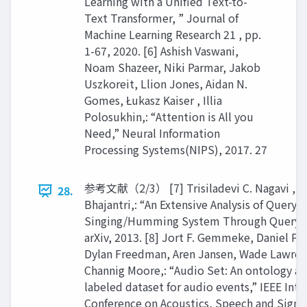
Learning with a Unified Text-to-
Text Transformer, ” Journal of
Machine Learning Research 21 , pp.
1-67, 2020. [6] Ashish Vaswani,
Noam Shazeer, Niki Parmar, Jakob
Uszkoreit, Llion Jones, Aidan N.
Gomes, Łukasz Kaiser , Illia
Polosukhin,: “Attention is All you
Need,” Neural Information
Processing Systems(NIPS), 2017. 27
参考文献（2/3） [7] Trisiladevi C. Nagavi , N
28.
Bhajantri,: “An Extensive Analysis of Query b
Singing/Humming System Through Query P
arXiv, 2013. [8] Jort F. Gemmeke, Daniel P . W
Dylan Freedman, Aren Jansen, Wade Lawren
Channig Moore,: “Audio Set: An ontology a
labeled dataset for audio events,” IEEE Inte
Conference on Acoustics, Speech and Signa