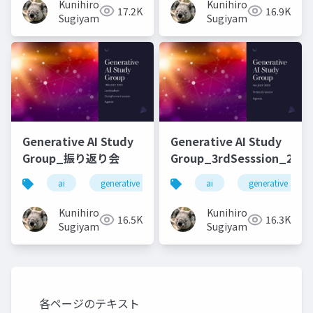
Kunihiro
Kunihiro
17.2K
16.9K
Sugiyama
Sugiyama
Generative AI Study
Generative AI Study
Group_振り返り会
Group_3rdSesssion_2023
ai
generative ai
machine learning
ai
generative ai
deep l
Kunihiro
Kunihiro
16.5K
16.3K
Sugiyama
Sugiyama
各ページのテキスト