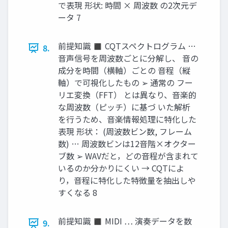
で表現 形状: 時間 × 周波数 の2次元デ
ータ 7
前提知識 ◼ CQTスペクトログラム …
8.
音声信号を周波数ごとに分解し、 音の
成分を時間（横軸）ごとの 音程（縦
軸）で可視化したもの ➢ 通常の フー
リエ変換（FFT） とは異なり、音楽的
な周波数（ピッチ）に基づ いた解析
を行うため、音楽情報処理に特化した
表現 形状： (周波数ビン数, フレーム
数) … 周波数ビンは12音階×オクター
ブ数 ➢ WAVだと，どの音程が含まれて
いるのか分かりにくい → CQTによ
り，音程に特化した特徴量を抽出しや
すくなる 8
前提知識 ◼ MIDI … 演奏データを数
9.