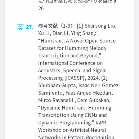
に作曲を楽しめる環境作りを目指す
26
参考文献（1/3） [1] Shansong Liu,
27.
Xu Li, Dian Li, Ying Shan,:
“Humtrans: A Novel Open-Source
Dataset for Humming Melody
Transcription and Beyond,”
International Conference on
Acoustics, Speech, and Signal
Processing (ICASSP), 2024. [2]
Shubham Gupta, Isaac Neri Gomez-
Sarmiento, Faez Amjed Mezdari,
Mirco Ravanelli , Cem Subakan,:
“Dynamic HumTrans: Humming
Transcription Using CNNs and
Dynamic Programming,” IAPR
Workshop on Artificial Neural
Networks in Pattern Recognition,