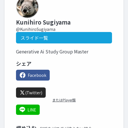
Kunihiro Sugiyama
@KunihiroSugiyama
スライド一覧
Generative Ai Study Group Master
シェア
Facebook
(Twitter)
またはPlayer版
LINE