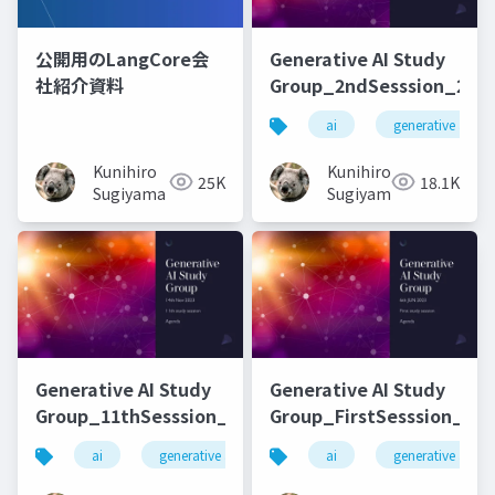
公開用のLangCore会
Generative AI Study
社紹介資料
Group_2ndSesssion_2023
ai
generative ai
Kunihiro
Kunihiro
25K
18.1K
Sugiyama
Sugiyama
Generative AI Study
Generative AI Study
Group_11thSesssion_20231114
Group_FirstSesssion_202
ai
generative ai
machine learning
ai
generative ai
deep l