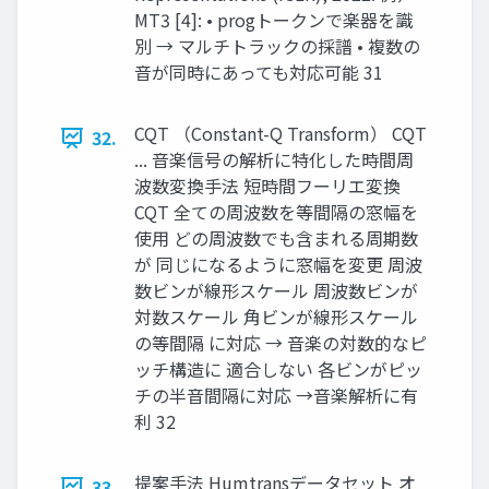
MT3 [4]: • progトークンで楽器を識
別 → マルチトラックの採譜 • 複数の
音が同時にあっても対応可能 31
CQT （Constant-Q Transform） CQT
32.
... 音楽信号の解析に特化した時間周
波数変換手法 短時間フーリエ変換
CQT 全ての周波数を等間隔の窓幅を
使用 どの周波数でも含まれる周期数
が 同じになるように窓幅を変更 周波
数ビンが線形スケール 周波数ビンが
対数スケール 角ビンが線形スケール
の等間隔 に対応 → 音楽の対数的なピ
ッチ構造に 適合しない 各ビンがピッ
チの半音間隔に対応 →音楽解析に有
利 32
提案手法 Humtransデータセット オ
33.