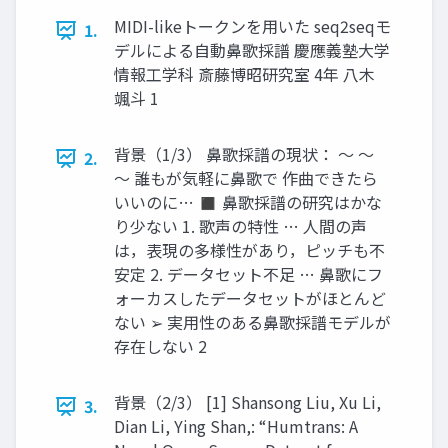
MIDI-likeトークンを用いた seq2seqモ
1.
デルによる自動鼻歌採譜 慶應義塾大学
情報工学科 斎藤博昭研究室 4年 八木
颯斗 1
背景（1/3） 鼻歌採譜の現状： 〜 〜
2.
〜 誰もが気軽に鼻歌で 作曲できたら
いいのに… ◼ 鼻歌採譜の研究はかな
り少ない 1. 歌声の特性 … 人間の声
は，表現の多様性があり，ピッチも不
安定 2. データセット不足 … 鼻歌にフ
ォーカスしたデータセットがほとんど
ない ➢ 実用性のある鼻歌採譜モデルが
存在しない 2
背景（2/3） [1] Shansong Liu, Xu Li,
3.
Dian Li, Ying Shan,: “Humtrans: A