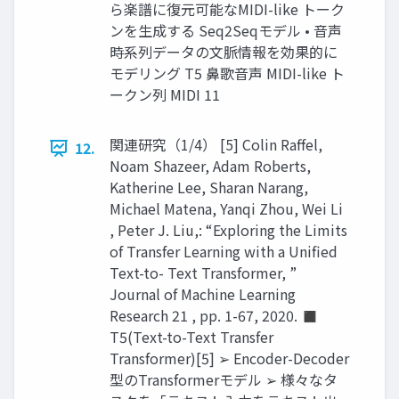
ら楽譜に復元可能なMIDI-like トーク
ンを生成する Seq2Seqモデル • 音声
時系列データの文脈情報を効果的に
モデリング T5 鼻歌音声 MIDI-like ト
ークン列 MIDI 11
関連研究（1/4） [5] Colin Raﬀel,
12.
Noam Shazeer, Adam Roberts,
Katherine Lee, Sharan Narang,
Michael Matena, Yanqi Zhou, Wei Li
, Peter J. Liu,: “Exploring the Limits
of Transfer Learning with a Unified
Text-to- Text Transformer, ”
Journal of Machine Learning
Research 21 , pp. 1-67, 2020. ◼
T5(Text-to-Text Transfer
Transformer)[5] ➢ Encoder-Decoder
型のTransformerモデル ➢ 様々なタ