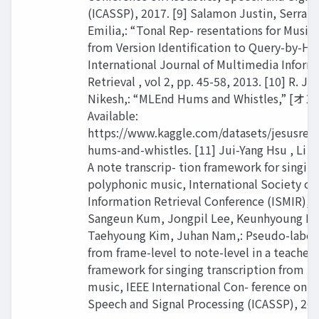
(ICASSP), 2017. [9] Salamon Justin, Serra 
Emilia,: “Tonal Rep- resentations for Music 
from Version Identification to Query-by-H
International Journal of Multimedia Inform
Retrieval , vol 2, pp. 45-58, 2013. [10] R. Jes
Nikesh,: “MLEnd Hums and Whistles,” [
Available:
https://www.kaggle.com/datasets/jesusre
hums-and-whistles. [11] Jui-Yang Hsu , Li 
A note transcrip- tion framework for singing
polyphonic music, International Society of
Information Retrieval Conference (ISMIR), 2
Sangeun Kum, Jongpil Lee, Keunhyoung Lu
Taehyoung Kim, Juhan Nam,: Pseudo-label t
from frame-level to note-level in a teacher
framework for singing transcription from p
music, IEEE International Con- ference on A
Speech and Signal Processing (ICASSP), 202