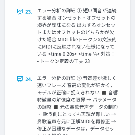
エラー分析の詳細 ① 短い同音が連続
23.
する場合 オンセット・オフセットの
境界が曖昧になる 出力するオンセッ
トまたはオフセットのどちらかが欠
けた場合 MIDI-likeトークンの文法的
にMIDIに反映されない仕様になって
いる <time 0.20s> <time ¼> 対策：
• トークン定義の工夫 23
エラー分析の詳細 ② 音高差が激しく
24.
速いフレーズ 音高の変化が細かく，
モデルが正確に捉えきれない ◼ 音響
特徴量の解像度の限界 → パラメータ
の調整 ◼ 元の鼻歌音声データの制約
… 歌う側にとっても再現が難しい →
鼻歌音声を元に正解MIDIを再修正 →
修正が困難なデータは，データセッ