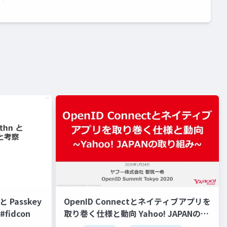
 Passkey
OpenID Connectとネイティブアプリを
fidcon
取り巻く仕様と動向 Yahoo! JAPANの取
り組み #openid #openid_tokyo