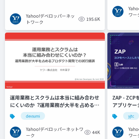
Ya
ワー
Yahoo!デベロッパーネッ
195.6K
トワーク
運用業務とスクラムは本当に組み合わせ
ZAP - Z
にくいのか︖運用業務が大半を占めるプ
アプリケーシ
ロダクト開発での試行錯誤
YJTC21 B-3
devsumi
yjtc
Yahoo!デベロッパーネットワ
Ya
44K
ーク
ワー