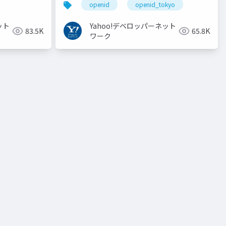
openid
openid_tokyo
ット
Yahoo!デベロッパーネット
83.5K
65.8K
ワーク