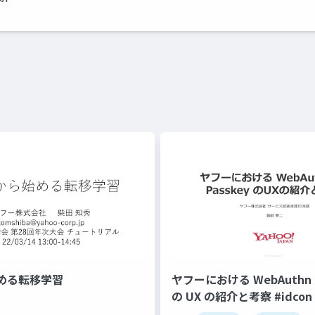
める転移学習
ヤフーにおける WebAuthn と
の UX の紹介と考察 #idcon #