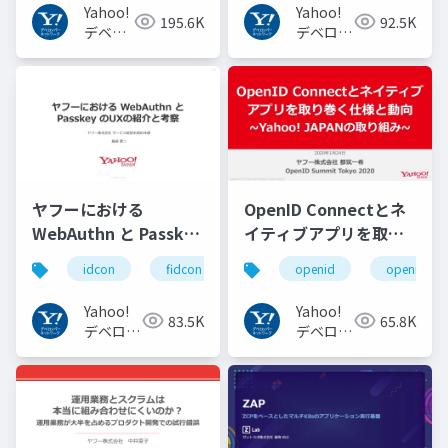
Yahoo!
Yahoo!
195.6K
92.5K
デベロ
デベロッ
ッパー
パーネッ
ネット
トワーク
ワーク
ヤフーにおける
OpenID Connectとネ
WebAuthn と Passkey
イティブアプリを取り
の UX の紹介と考察
巻く仕様と動向 Yahoo!
idcon
fidcon
openid
openid_to
#idcon #fidcon
JAPANの取り組み
#openid
Yahoo!
Yahoo!
83.5K
65.8K
#openid_tokyo
デベロッ
デベロッ
パーネッ
パーネッ
トワーク
トワーク