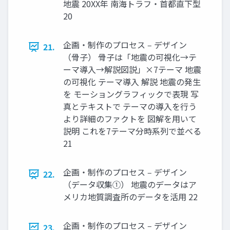
地震 20XX年 南海トラフ・⾸都直下型
20
企画・制作のプロセス ‒ デザイン
21.
（⾻⼦） ⾻⼦は「地震の可視化→テ
ーマ導⼊→解説図説」×7テーマ 地震
の可視化 テーマ導⼊ 解説 地震の発⽣
を モーショングラフィックで表現 写
真とテキストで テーマの導⼊を⾏う
より詳細のファクトを 図解を⽤いて
説明 これを7テーマ分時系列で並べる
21
企画・制作のプロセス ‒ デザイン
22.
（データ収集①） 地震のデータはア
メリカ地質調査所のデータを活⽤ 22
企画・制作のプロセス ‒ デザイン
23.