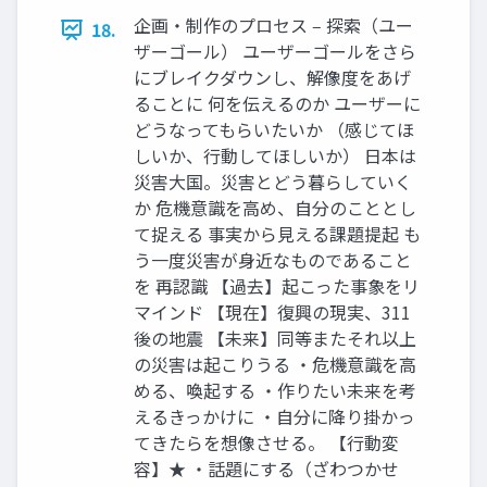
企画・制作のプロセス ‒ 探索（ユー
18.
ザーゴール） ユーザーゴールをさら
にブレイクダウンし、解像度をあげ
ることに 何を伝えるのか ユーザーに
どうなってもらいたいか （感じてほ
しいか、⾏動してほしいか） ⽇本は
災害⼤国。災害とどう暮らしていく
か 危機意識を⾼め、⾃分のこととし
て捉える 事実から⾒える課題提起 も
う⼀度災害が⾝近なものであること
を 再認識 【過去】起こった事象をリ
マインド 【現在】復興の現実、311
後の地震 【未来】同等またそれ以上
の災害は起こりうる ・危機意識を⾼
める、喚起する ・作りたい未来を考
えるきっかけに ・⾃分に降り掛かっ
てきたらを想像させる。 【⾏動変
容】★ ・話題にする（ざわつかせ