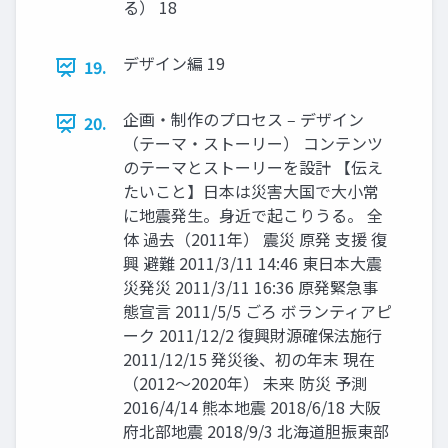
る） 18
デザイン編 19
19.
企画・制作のプロセス ‒ デザイン
20.
（テーマ・ストーリー） コンテンツ
のテーマとストーリーを設計 【伝え
たいこと】⽇本は災害⼤国で⼤⼩常
に地震発⽣。⾝近で起こりうる。 全
体 過去（2011年） 震災 原発 ⽀援 復
興 避難 2011/3/11 14:46 東⽇本⼤震
災発災 2011/3/11 16:36 原発緊急事
態宣⾔ 2011/5/5 ごろ ボランティアピ
ーク 2011/12/2 復興財源確保法施⾏
2011/12/15 発災後、初の年末 現在
（2012〜2020年） 未来 防災 予測
2016/4/14 熊本地震 2018/6/18 ⼤阪
府北部地震 2018/9/3 北海道胆振東部