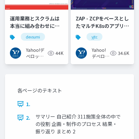
運用業務とスクラムは
ZAP - ZCPをベースとし
本当に組み合わせにく
たマルチK8sのアプリケ
いのか︖運用業務が大
ーション実行基盤
devsumi
yjtc
半を占めるプロダクト
#YJTC / YJTC21 B-3
開発での試行錯誤
Yahoo!デ
Yahoo!
44K
34.6K
ベロッパ
デベロッ
ーネット
パーネッ
ワーク
トワーク
各ページのテキスト
1.
サマリー ⾃⼰紹介 311施策全体の中で
2.
の役割 企画・制作のプロセス 結果・
振り返り まとめ 2