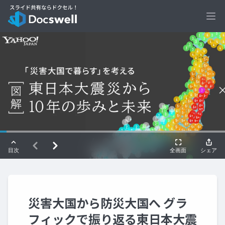
Ope
災害大国から防災大国へ グラ
フィックで振り返る東日本大震