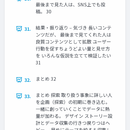
最後まで⾒た⼈は、SNS上でも投
稿。 30
結果・振り返り ‒ 気づき ⻑いコンテ
31.
ンツだが、 最後まで⾒てくれた⼈は
良質コンテンツとして拡散 ユーザー
⾏動を促すちょうどよい量と⾒せ⽅
を いろんな仮説を⽴てて検証したい
31
まとめ 32
32.
まとめ 探索 取り扱う事象に詳しい⼈
33.
を企画（探索）の初期に巻き込む。
⼀緒に創っていくことでデータに熱
量が加わる。 デザイン ストーリー設
計とデータ収集の⾏きつ戻りつはヘ
ビー。 早めにテーマを絞る＆収集し