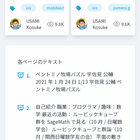
ios
yumemi.grow
ios
mobileact
USAMI
USAMI
9.6K
9.8K
Kosuke
Kosuke
各ページのテキスト
ペントミノ牧場パズル 宇佐見 公輔
1.
2021 年 1 月 24 日 1/13 宇佐見 公輔 ペ
ントミノ牧場パズル
自己紹介 職業：プログラマ / 趣味：数
2.
学 最近の活動： ルービックキューブ
群を SageMath で見る（10 月 / 日曜数
学会） ルービックキューブと群論（10
月 / 関西日曜数学友の会） 平面の敷き