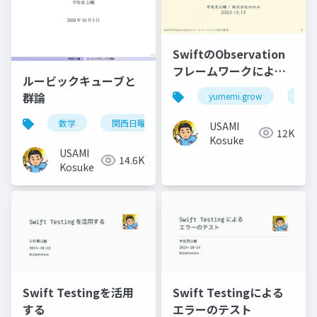
SwiftのObservation
フレームワークによる
ルービックキューブと
値の監視
群論
yumemi.grow
ios
数学
関西日曜数学友の会
USAMI
12K
Kosuke
USAMI
14.6K
Kosuke
Swift Testingによる
Swift Testingを活用
エラーのテスト
する