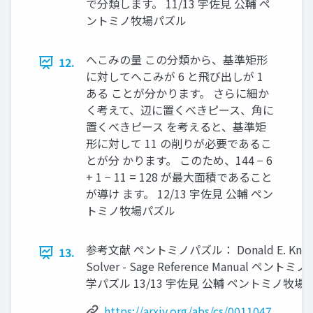
で分類します。 11/13 宇佐見 公輔 ペ
ントミノ牧場パズル
へこみの量 この分類から、基準矩形
12.
に対してへこみが 6 と飛び出しが 1
ある ことが分かります。 さらに細か
く考えて、辺に置くべきピース、角に
置くべきピース を考えると、基準矩
形に対して 11 の削りが必要であるこ
とが分 かります。 このため、144 − 6
+ 1 − 11 = 128 が最大面積であること
が導け ます。 12/13 宇佐見 公輔 ペン
トミノ牧場パズル
参考文献 ペントミノパズル： Donald E. Knuth, Danc
13.
Solver - Sage Reference Manua
学パズル 13/13 宇佐見 公輔 ペントミノ牧場
https://arxiv.org/abs/cs/0011047