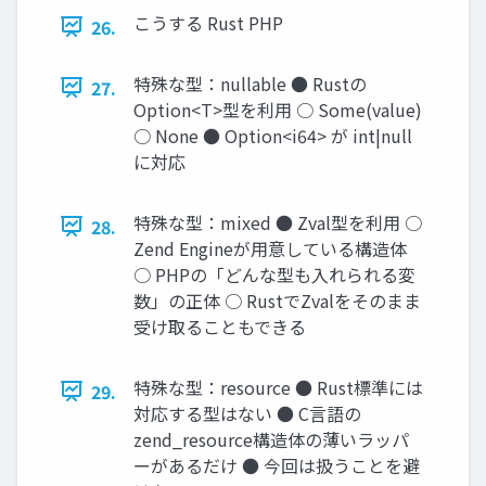
こうする Rust PHP
26.
特殊な型：nullable ● Rustの
27.
Option<T>型を利用 ○ Some(value)
○ None ● Option<i64> が int|null
に対応
特殊な型：mixed ● Zval型を利用 ○
28.
Zend Engineが用意している構造体
○ PHPの「どんな型も入れられる変
数」の正体 ○ RustでZvalをそのまま
受け取ることもできる
特殊な型：resource ● Rust標準には
29.
対応する型はない ● C言語の
zend_resource構造体の薄いラッパ
ーがあるだけ ● 今回は扱うことを避