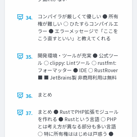
コンパイラが厳しくて優しい ● 所有
34.
権が難しい ○ ひたすらコンパイルエ
ラー ● エラーメッセージで「ここを
こう直すといい」と教えてくれる
開発環境・ツールが充実 ● 公式ツー
35.
ル ○ clippy: Lintツール ○ rustfmt:
フォーマッター ● IDE ○ RustRover
■ ■ JetBrains製 非商用利用は無料
まとめ
36.
まとめ ● RustでPHP拡張モジュール
37.
を作れる ● Rustという言語 ○ PHP
とは考え方が異なる部分も多い言語
○ 特に所有権ははじめは戸惑う ●