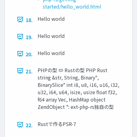
started/hello_world.html
Hello world
18.
Hello world
19.
Hello world
20.
PHPの型 ⇔ Rustの型 PHP Rust
21.
string &str, String, Binary*,
BinarySlice* int i8, u8, i16, u16, i32,
u32, i64, u64, isize, usize float f32,
f64 array Vec, HashMap object
ZendObject *: ext-php-rs独自の型
Rustで作るPSR-7
22.