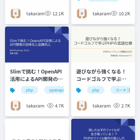
ーサービスにモダンな
光を差し込ませた話
takaram
12.1K
takaram
10.2K
Slimで挑む！OpenAPI
遊びながら強くなる！
活用によるAPI開発の効
コードゴルフで学ぶ
率化と品質向上
PHPの言語仕様
php
openapi
php
コードゴルフ
takaram
4.7K
takaram
2.7K