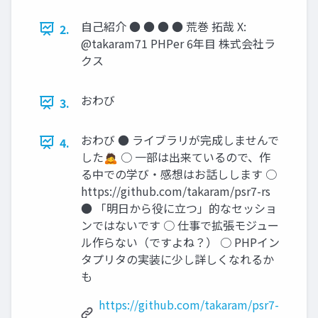
自己紹介 ● ● ● ● 荒巻 拓哉 X:
2.
@takaram71 PHPer 6年目 株式会社ラ
クス
おわび
3.
おわび ● ライブラリが完成しませんで
4.
した🙇 ○ 一部は出来ているので、作
る中での学び・感想はお話しします ○
https://github.com/takaram/psr7-rs
● 「明日から役に立つ」的なセッショ
ンではないです ○ 仕事で拡張モジュー
ル作らない（ですよね？） ○ PHPイン
タプリタの実装に少し詳しくなれるか
も
https://github.com/takaram/psr7-