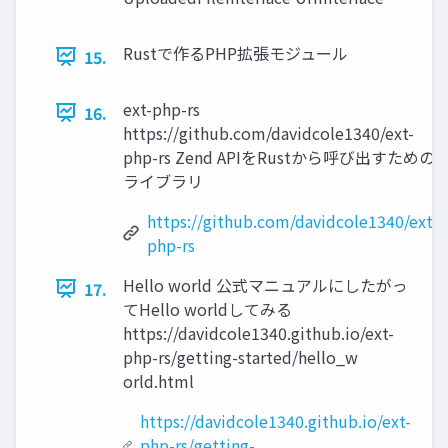
Rustで作るPHP拡張モジュール
15.
ext-php-rs
16.
https://github.com/davidcole1340/ext-
php-rs Zend APIをRustから呼び出すための
ライブラリ
https://github.com/davidcole1340/ext-
php-rs
Hello world 公式マニュアルにしたがっ
17.
てHello worldしてみる
https://davidcole1340.github.io/ext-
php-rs/getting-started/hello_w
orld.html
https://davidcole1340.github.io/ext-
php-rs/getting-