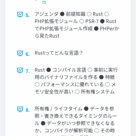
rs
アジェンダ ● 前提知識 ○ Rust ○
5.
PHP拡張モジュール ○ PSR-7 ● Rust
でPHP拡張モジュール作成 ● PHPerか
ら見たRust
Rustってどんな言語？
6.
Rust ● コンパイル言語 ○ 事前に実行
7.
用のバイナリファイルを作る ● 特徴
○ パフォーマンスに優れている ○ メ
モリ安全性が高い ○ 所有権システム
所有権 / ライフタイム ● データを参
8.
照・書き換えできるタイミングのルー
ル ● データがいつ参照できなくなる
か、コンパイラが解析可能 ○ その時