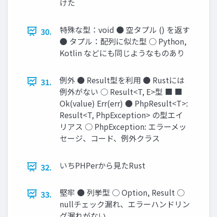
けた
特殊な型：void ● 空タプル () を返す
30.
● タプル：配列に似た型 ○ Python,
Kotlin などにも同じようなものあり
例外 ● Result型を利用 ● Rustには
31.
例外がない ○ Result<T, E>型 ■ ■
Ok(value) Err(err) ● PhpResult<T>:
Result<T, PhpException> の型エイ
リアス ○ PhpException: エラーメッ
セージ、コード、例外クラス
いちPHPerから見たRust
32.
堅牢 ● 列挙型 ○ Option, Result ○
33.
nullチェック漏れ、エラーハンドリン
グ漏れがない