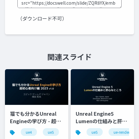
（ダウンロード不可）
関連スライド
猫でも分かるUnreal
Unreal Engine5
Engineの学び方 - 超初
Lumenの仕組みと肝心
心者向け編 - 2023 v1.0
なところ
ue4
ue5
ue-beginner
ue5
ue-rendering