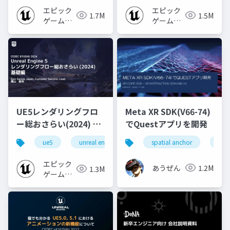
エピック
エピック
1.7M
1.5M
ゲームズ
ゲームズ
ジャパン
ジャパン
UE5レンダリングフロ
Meta XR SDK(V66-74)
ー総おさらい(2024) 基
でQuestアプリを開発
礎編！
ue5
unreal engine
ue-rendering
spatial anchor
unit
[CEDEC+KYUSHU
2024]
エピック
あうぜん
1.2M
1.3M
ゲームズ
ジャパン