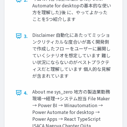
Automate for desktopの基本的な使い
方を理解した)後 に、やってよかった
ことを5つ紹介します
Disclaimer 自動化にあたってミッショ
3.
ンクリティカルな度合いが高く開発側
で作成したフロ ーをユーザーに展開し
ていくシナリオを想定しています 難し
い状況にならないのがベストプラクテ
ィスだと理解しています 個人的な見解
が含まれています
About me sys_zero 地方の製造業勤務
4.
現場→経理→システム担当 File Maker
→ Power BI → Winautomation →
Power Automate for desktop →
Power Apps → React TypeScript
ISACA Nagoya Chapter Qiita