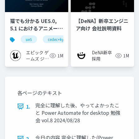
猫でも分かる UE5.0,
【DeNA】新卒エンジニ
5.1 におけるアニメーシ
ア向け 会社説明資料
ョンの新機能について
ue5
cedec+kyushu
ue-animation
ue-opt
【CEDEC+KYUSHU
2022】
エピック ゲ
DeNA新卒
1M
1M
ームズ ジャ
採用
パン
各ページのテキスト
完全に理解した後、やってよかったこ
1.
と Power Automate for desktop 勉強
会 vol.8 2024/08/28
今日の内容 完全に理解した(Power
2.