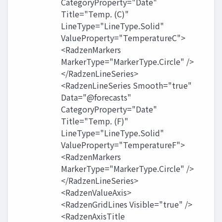
CategoryProperty="Date"
Title="Temp. (C)"
LineType="LineType.Solid"
ValueProperty="TemperatureC">
<RadzenMarkers
MarkerType="MarkerType.Circle" />
</RadzenLineSeries>
<RadzenLineSeries Smooth="true"
Data="@forecasts"
CategoryProperty="Date"
Title="Temp. (F)"
LineType="LineType.Solid"
ValueProperty="TemperatureF">
<RadzenMarkers
MarkerType="MarkerType.Circle" />
</RadzenLineSeries>
<RadzenValueAxis>
<RadzenGridLines Visible="true" />
<RadzenAxisTitle