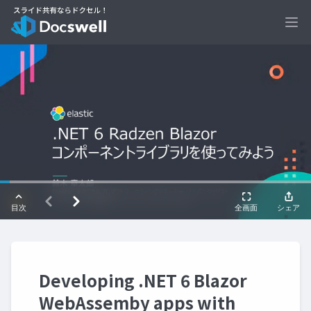
Ope
Developing .NET 6 Blazor
WebAssemby apps with