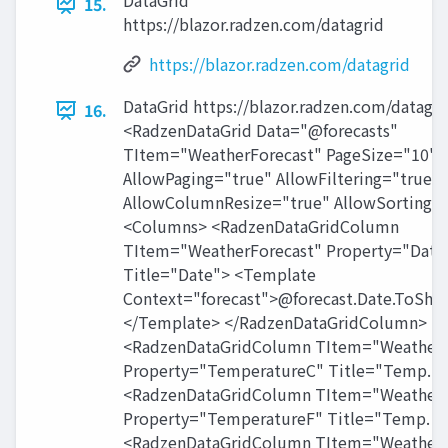
DataGrid
15.
https://blazor.radzen.com/datagrid
https://blazor.radzen.com/datagrid
DataGrid https://blazor.radzen.com/datagri
16.
<RadzenDataGrid Data="@forecasts"
TItem="WeatherForecast" PageSize="10"
AllowPaging="true" AllowFiltering="true"
AllowColumnResize="true" AllowSorting=
<Columns> <RadzenDataGridColumn
TItem="WeatherForecast" Property="Date
Title="Date"> <Template
Context="forecast">@forecast.Date.ToShor
</Template> </RadzenDataGridColumn>
<RadzenDataGridColumn TItem="WeatherF
Property="TemperatureC" Title="Temp. (C
<RadzenDataGridColumn TItem="WeatherF
Property="TemperatureF" Title="Temp. (F
<RadzenDataGridColumn TItem="WeatherF