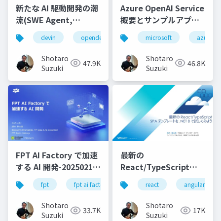
新たな AI 駆動開発の潮
Azure OpenAI Service
流(SWE Agent,
概要とサンプルアプリ
AutoDev,Devin,
等のご紹介
devin
opendevin
azure
microsoft
autodev
azure
GitHub Copilot
Workspace等)
Shotaro
Shotaro
47.9K
46.8K
Suzuki
Suzuki
FPT AI Factory で加速
最新の
する AI 開発-20250213-
React/TypeScript
公開版
SPA テンプレートを
fpt
fpt ai factory
generative ai
react
angular
azure
.NET 8 で試してみよう
Shotaro
Shotaro
33.7K
17K
Suzuki
Suzuki