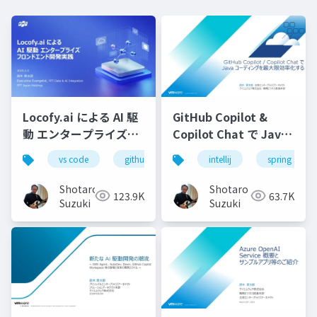
Locofy.ai による AI 駆
GitHub Copilot &
動 エンタープライズフ
Copilot Chat で Java
ロンドエンド開発実践-
コーディングを最大限
vs code
github copilot
intellij
gemini
spring starte
locofy.ai
s
効率化する-配布用
Shotaro
Shotaro
123.9K
63.7K
Suzuki
Suzuki