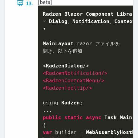
[beta]
13.
Radzen
Blazor
Component
Librar
- 
Dialog
、
Notification
、
Context
•

MainLayout
.
razor
 ファイルを

開き、以下を追加

<
RadzenDialog
<
RadzenNotification
/>
<
RadzenContextMenu
/>
<
RadzenTooltip
/>
using 
Radzen
;

public
static
async
Task
Main
(
var
 builder = 
WebAssemblyHostB