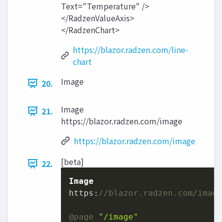
Text="Temperature" />
</RadzenValueAxis>
</RadzenChart>
https://blazor.radzen.com/line-
chart
Image
20.
Image
21.
https://blazor.radzen.com/image
https://blazor.radzen.com/image
[beta]
22.
Image
https
:
//blazor.radzen.com/imag
@page
"/image"