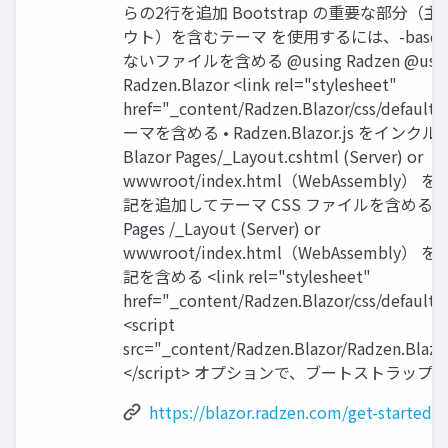
らの2⾏を追加 Bootstrap の重要な部分（
ウト）を含むテーマ を使⽤するには、-base 
ないファイルを含める @using Radzen @usi
Radzen.Blazor <link rel="stylesheet"
href="_content/Radzen.Blazor/css/default.c
ーマを含める • Radzen.Blazor.js をインク
Blazor Pages/_Layout.cshtml (Server) or
wwwroot/index.html（WebAssembly）
記を追加してテーマ CSS ファイルを含める Bla
Pages /_Layout (Server) or
wwwroot/index.html（WebAssembly）
記を含める <link rel="stylesheet"
href="_content/Radzen.Blazor/css/defaultb
<script
src="_content/Radzen.Blazor/Radzen.Blazor
</script> オプションで、ブートストラップ
https://blazor.radzen.com/get-started