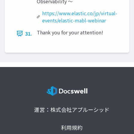
Observability 〜
https://www.elastic.co/jp/virtual-
events/elastic-mabl-webinar
Thank you for your attention!
31.
運営：株式会社アプルーシッド
利用規約