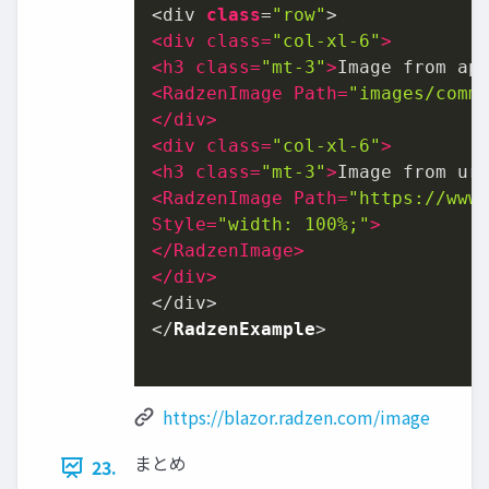
<div 
class
=
"row"
<
div
class
=
"col-xl-6"
>
<
h3
class
=
"mt-3"
>
Image from ap
<
RadzenImage
Path
=
"images/comm
</
div
>
<
div
class
=
"col-xl-6"
>
<
h3
class
=
"mt-3"
>
Image from ur
<
RadzenImage
Path
=
"https://www
Style
=
"width: 100%;"
>
</
RadzenImage
>
</
div
>
</div>

</
RadzenExample
>

https://blazor.radzen.com/image
まとめ
23.