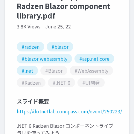
Radzen Blazor component
library.pdf
3.8K Views
June 25, 22
#radzen
#blazor
#blazor webassmbly
#asp.net core
#.net
#Blazor
#WebAssembly
#Radzen
#.NET 6
#UI開発
スライド概要
https://dotnetlab.connpass.com/event/250223/
.NET 6 Radzen Blazor コンポーネントライブ
ラリを使ってみよう