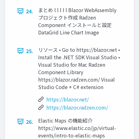
まとめ l l l l l Blazor WebAssembly
24.
プロジェクト作成 Radzen
Component インストールと設定
DataGrid Line Chart Image
リソース • Go to https://blazor.net •
25.
Install the .NET SDK Visual Studio •
Visual Studio for Mac Radzen
Component Library
https://blazor.radzen.com/ Visual
Studio Code + C# extension
https://blazor.net/
https://blazor.radzen.com/
Elastic Maps の機能紹介
26.
https://www.elastic.co/jp/virtual-
events/intro-to-elastic-maps