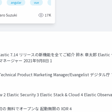
google cloud
angular
vue
aws
node.js
kubernetes
vite
gpu metal cloud
javascript
aro Suzuki
17K
、 Elastic 7.14 リリースの新機能を全てご紹介 鈴⽊ 章太郎 E
ージャー 2021年9⽉8⽇ 1
stic Technical Product Marketing Manager/Evangelist
Elastic Security 3 Elastic Stack & Cloud 4 Elastic Observab
の 無料でオープンな 起動無限の XDR 4