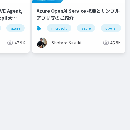
 Agent,
Azure OpenAI Service 概要とサンプル
pilot
アプリ等のご紹介
ilot chat
collaboration
azure
visual studio code
autodev
fpt
microsoft
github
fpt ai factory
java
azure
github copilot
spring boot
nvidia
openai
gp
gi
h
47.9K
Shotaro Suzuki
46.8K