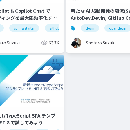
ilot & Copilot Chat で
新たな AI 駆動開発の潮流(SWE
ーディングを最大限効率化する-
AutoDev,Devin, GitHub Co
Workspace等)
figma
spring starter
enterprise
github
ui/ux
github copilot
devin
designer & developer
opendevin
github cop
aro Suzuki
63.7K
Shotaro Suzuki
/TypeScript SPA テンプ
ET 8 で試してみよう