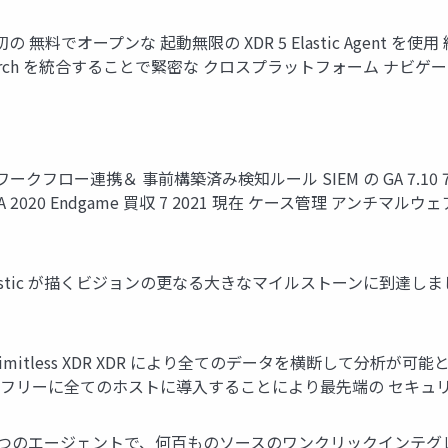
 無料でオープンな 起動無限の XDR 5 Elastic Agent
ise Search を統合することで緊密な クロスプラットフォーム ナビ
登場 7.8 ワークフロー連携＆ 事前構築済み検知ルール SIEM の GA 7.1
A 2020 Endgame 買収 7 2021 現在 ケース管理 アンチ
lastic が描くビジョンの更なる⼤きなマイルストーンに到達しました: 統⼀
d Response Limitless XDR XDR により全てのデータを
速かつフリーに全てのホストに導⼊することにより最先端の セキュリティ運⽤を実
less visibility 1つのエージェントで、何百ものソースのワンク