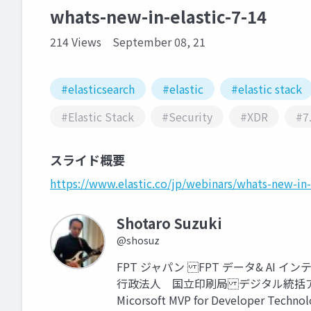
whats-new-in-elastic-7-14
214 Views
September 08, 21
#elasticsearch
#elastic
#elastic stack
#Elastic Stack
#Security
#XDR
#7
スライド概要
https://www.elastic.co/jp/webinars/whats-new-in-
Shotaro Suzuki
@shosuz
FPT ジャパン FPT データ& A
行政法人 国立印刷局 デジタル統括
Micorsoft MVP for Developer Tech