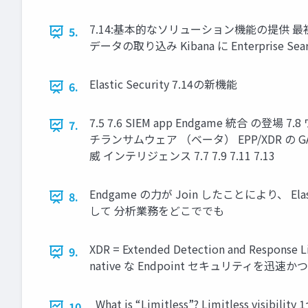
7.14:基本的なソリューション機能の提供 最初の
5.
データの取り込み Kibana に Enterpr
Elastic Security 7.14の新機能
6.
7.5 7.6 SIEM app Endgame 統合 の
7.
チランサムウェア （ベータ） EPP/XDR の G
威 インテリジェンス 7.7 7.9 7.11 7.13
Endgame の⼒が Join したことにより、 E
8.
して 分析業務をどこででも
XDR = Extended Detection an
9.
native な Endpoint セキュリティを迅
What is “Limitless”? Limit
10.