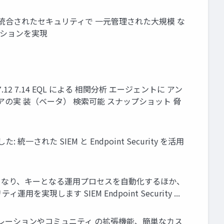
 を使⽤ 統合されたセキュリティで ⼀元管理された⼤規模 な
ゲーションを実現
0 7.12 7.14 EQL による 相関分析 エージェントに アン
マルウェアの実 装（ベータ） 検索可能 スナップショット 脅
された SIEM と Endpoint Security を活⽤
横断して分析が可能となり、キーとなる運⽤プロセスを⾃動化するほか、
現します SIEM Endpoint Security ...
リックインテグレーションやコミュニティ の拡張機能、簡単なカス