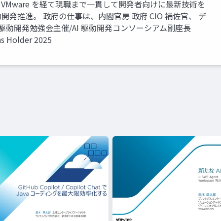
astic、VMware を経て現職まで一貫して開発者向けに最新技術を
動開発推進。 政府の仕事は、内閣官房 政府 CIO 補佐官、 デ
I 駆動開発勉強会主催/AI 駆動開発コンソーシアム副座長
ns Holder 2025