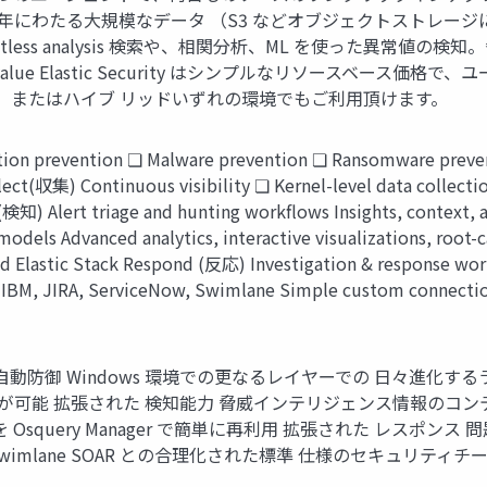
ata 複数年にわたる⼤規模なデータ （S3 などオブジェクトスト
less analysis 検索や、相関分析、ML を使った異常値
 value Elastic Security はシンプルなリソースベー
、またはハイブ リッドいずれの環境でもご利⽤頂けます。
ution prevention ❏ Malware prevention ❏ Ransomware preve
ect(収集) Continuous visibility ❏ Kernel-level data collecti
t (検知) Alert triage and hunting workflows Insights, context,
models Advanced analytics, interactive visualizations, root-c
 Elastic Stack Respond (反応) Investigation & response workf
: IBM, JIRA, ServiceNow, Swimlane Simple custom connecti
ハイライト ⾃動防御 Windows 環境での更なるレイヤーでの ⽇々進化
ロイが可能 拡張された 検知能⼒ 脅威インテリジェンス情報のコ
squery Manager で簡単に再利⽤ 拡張された レスポンス 問題のあ
wimlane SOAR との合理化された標準 仕様のセキュリテ