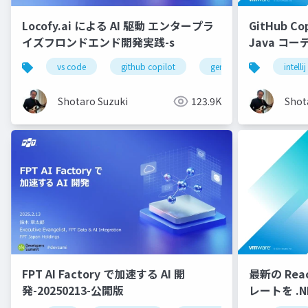
Locofy.ai による AI 駆動 エンタープラ
GitHub Cop
イズフロンドエンド開発実践-s
Java コ
配布用
vs code
github copilot
gemini
locofy.ai
intellij
Shotaro Suzuki
123.9K
Shot
FPT AI Factory で加速する AI 開
最新の React
発-20250213-公開版
レートを .N