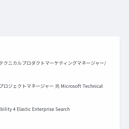
visual studio 2022 preview
nvidia enterprise
nvidia
visual studio code
nvidia nim
nvidia nemo
typescript
lastic テクニカルプロダクトマーケティングマネージャー/
 デジタル庁 プロジェクトマネージャー 元 Microsoft Technical
ility 4 Elastic Enterprise Search