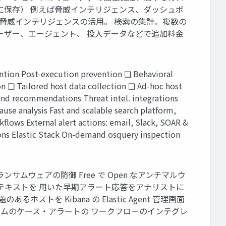
レージに保存） 例えば脅威インテリジェンス、ダッシュボ
の検知。脅威インテリジェンスの活⽤。 検索の集計。複数の
ス価格で、ユーザー、エージェント、 投⼊データなどで追加料⾦
ntion Post-execution prevention ❏ Behavioral
on ❏ Tailored host data collection ❏ Ad-hoc host
 and recommendations Threat intel. integrations
ause analysis Fast and scalable search platform,
lows External alert actions: email, Slack, SOAR &
ons Elastic Stack On-demand osquery inspection
するランサムウェアの防御 Free で Open なアンチマルウ
ンテキストを ⽤いた早期アラート応答をアナリストに
るホストを Kibana の Elastic Agent 管理画⾯
ィチームのケース・アラートの ワークフローのインテグレ