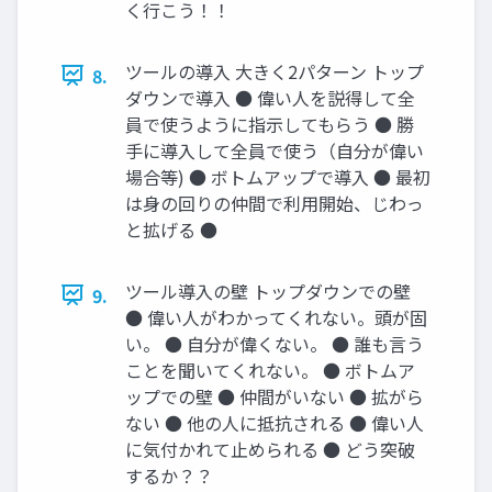
く行こう！！
ツールの導入 大きく2パターン トップ
8.
ダウンで導入 ● 偉い人を説得して全
員で使うように指示してもらう ● 勝
手に導入して全員で使う（自分が偉い
場合等) ● ボトムアップで導入 ● 最初
は身の回りの仲間で利用開始、じわっ
と拡げる ●
ツール導入の壁 トップダウンでの壁
9.
● 偉い人がわかってくれない。頭が固
い。 ● 自分が偉くない。 ● 誰も言う
ことを聞いてくれない。 ● ボトムア
ップでの壁 ● 仲間がいない ● 拡がら
ない ● 他の人に抵抗される ● 偉い人
に気付かれて止められる ● どう突破
するか？？