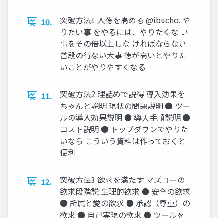
突破方法1 人徳を高める @ibucho. や
10.
りたい事 をやるには、やりたくな い
事をその倍以上しな ければならない
普段の行ない大事 徳が高いとやりた
いことがやりやすくなる
突破方法2 理詰めで説得 導入効果を
11.
ちゃんと説明 現状の問題説明 ● ツー
ルの導入効果説明 ● 導入手順説明 ●
コスト説明 ● トップダウンでやりた
いなら こういう資料は作っておくと
便利
突破方法3 欲求を満たす マズローの
12.
欲求段階説 生理的欲求 ● 安全の欲求
● 所属と愛の欲求 ● 承認（尊重）の
欲求 ● 自己実現の欲求 ● ツールを