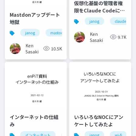
仮想化基盤の管理者権
限をClaude Codeに与
Mastdonアップデート
えてみると何ができる
地獄
janog
claude code
か
janog
mastodon
chatgpt
janogdon
Ken
9.7K
Sasaki
Ken
10.5K
Sasaki
インターネットの仕組
いろいろなNOCにアン
み
ケートしてみたよ
インターネット
internet
janog
enpit
wi-fi