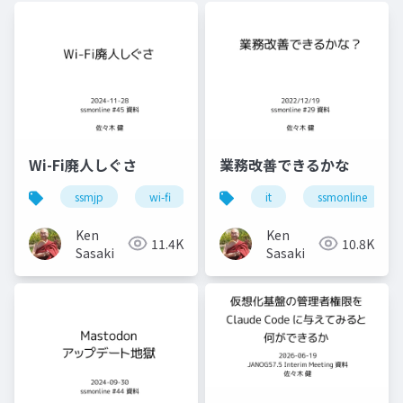
Wi-Fi廃人しぐさ
業務改善できるかな
ssmjp
wi-fi
conbu
it
bakuchiku
ssmonline
s
Ken
Ken
11.4K
10.8K
Sasaki
Sasaki