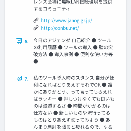
レンス会場に無線LAN接続環境を提供
するコミュニティ
http://www.janog.gr.jp/
http://conbu.net/
今日のアジェンダ 自己紹介 ● ツール
6.
の利用履歴 ● ツールの導入 ● 壁の突
破方法 ● 導入事例 ● 便利な使い方等
●
私のツール導入時のスタンス 自分が便
7.
利になればとりあえずそれでOK ● 誰
かにありがとう、って言ってもらえれ
ばラッキー ● 押しつけなくても良いも
のは浸透するさ ● 時間がかかるのは
仕方ない ● 新しいものや流行ってる
ものはとりあえず使ってみよう ● あ
んまり肩肘を張ると疲れるので、ゆる