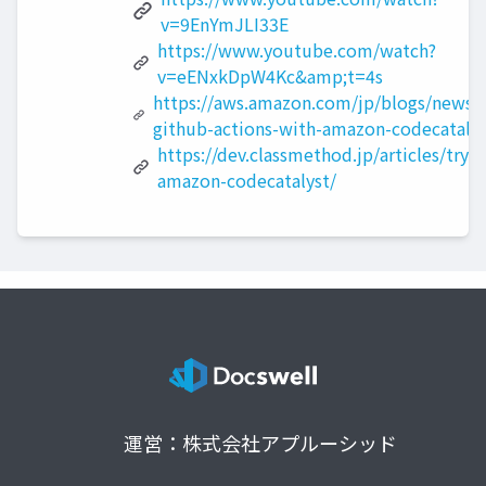
v=9EnYmJLI33E
https://www.youtube.com/watch?
v=eENxkDpW4Kc&amp;t=4s
https://aws.amazon.com/jp/blogs/news/u
github-actions-with-amazon-codecatalys
https://dev.classmethod.jp/articles/try-
amazon-codecatalyst/
運営：株式会社アプルーシッド