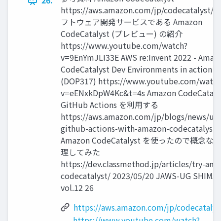
26.
https://aws.amazon.com/jp/codecatalyst
フトウェア開発サービスである Amazon
CodeCatalyst (プレビュー) の紹介
https://www.youtube.com/watch?
v=9EnYmJLI33E AWS re:Invent 2022 - Amaz
CodeCatalyst Dev Environments in action
(DOP317) https://www.youtube.com/watch
v=eENxkDpW4Kc&t=4s Amazon CodeCataly
GitHub Actions を利用する
https://aws.amazon.com/jp/blogs/news/usi
github-actions-with-amazon-codecatalyst/
Amazon CodeCatalyst を使ったので概念な
理してみた
https://dev.classmethod.jp/articles/try-am
codecatalyst/ 2023/05/20 JAWS-UG SHIMA
vol.12 26
https://aws.amazon.com/jp/codecatalys
https://www.youtube.com/watch?