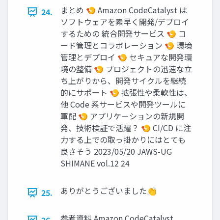
まとめ 🍤 Amazon CodeCatalyst は
24.
ソフトウェアを素早く開発/デプロイ
するための 統合開発サービス 🍤 コ
ード管理とコラボレーション 🍤 環境
管理とデプロイ 🍤 セキュアな開発環
境の整備 🍤 プロジェクトの迅速な立
ち上がりから、開発サイクルを継続
的にサポート 🍤 拡張性や柔軟性は、
他 Code 系サービスや開発ツールに
軍配 🍤 アプリケーションの新規開
発、技術検証で活躍？ 🍤 CI/CD に注
力する上での取っ掛かりにはとても
良さそう 2023/05/20 JAWS-UG
SHIMANE vol.12 24
ありがとうございました👏
25.
参考資料 Amazon CodeCatalyst