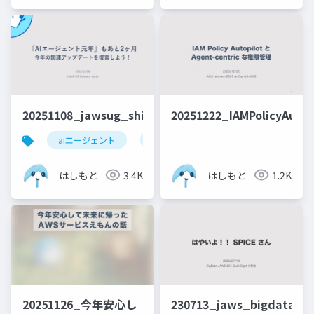
20251108_jawsug_shimane_vol14
20251222_IAMPolicyAutop
aiエージェント
アップデート
aws
技術革
はしもと
3.4K
はしもと
1.2K
20251126_今年安心し
230713_jaws_bigdata24_