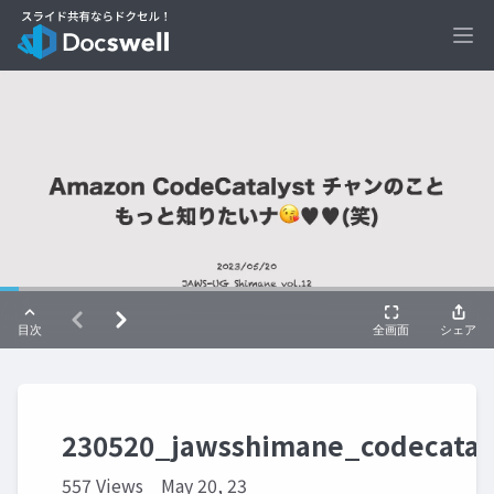
Ope
230520_jawsshimane_codecatal
557 Views
May 20, 23