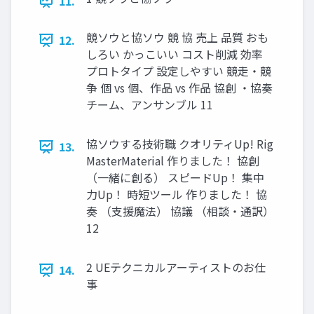
11.
競ソウと協ソウ 競 協 売上 品質 おも
12.
しろい かっこいい コスト削減 効率
プロトタイプ 設定しやすい 競走・競
争 個 vs 個、作品 vs 作品 協創 ・協奏
チーム、アンサンブル 11
協ソウする技術職 クオリティUp! Rig
13.
MasterMaterial 作りました！ 協創
（一緒に創る） スピードUp！ 集中
力Up！ 時短ツール 作りました！ 協
奏 （支援魔法） 協議 （相談・通訳）
12
2 UEテクニカルアーティストのお仕
14.
事