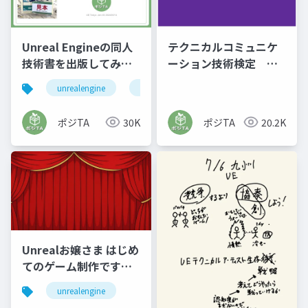
Unreal Engineの同人
テクニカルコミュニケ
技術書を出版してみ
ーション技術検定 テ
た：技術書典16の挑戦
クニカルライティング3
unrealengine
技術書典
2024_06_14
級について
ポジTA
30K
ポジTA
20.2K
Unrealお嬢さま はじめ
てのゲーム制作です
わ！ UE九州_in_長
unrealengine
崎 2025/06/07