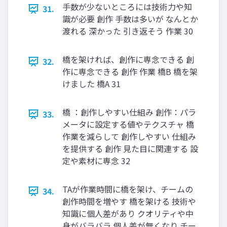
手数が少ないところには技術力や知
31.
識が必要 創作 手数は多いが なんとか
渡れる 深かった 引き返そう 作業 30
橋を架ければ、創作に専念できる 創
32.
作に専念できる 創作 作業 橋B 橋を架
けました 橋A 31
橋 ：創作しやすい仕組み 創作：パラ
33.
メータに設定する値やテクスチャ 橋
作業を減らして 創作しやすい 仕組み
を提供する 創作 見た目に関連する 設
定や素材に専念 32
TAが作業時間に橋を架け、チームの
34.
創作時間を増やす 橋を架ける 技術や
知識に個人差があり クオリティや中
身がバラバラ 個人差が無くなり チー