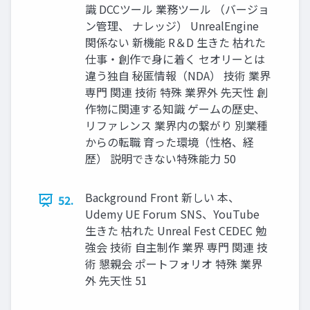
識 DCCツール 業務ツール （バージョ
ン管理、 ナレッジ） UnrealEngine
関係ない 新機能 R＆D 生きた 枯れた
仕事・創作で身に着く セオリーとは
違う独自 秘匿情報（NDA） 技術 業界
専門 関連 技術 特殊 業界外 先天性 創
作物に関連する知識 ゲームの歴史、
リファレンス 業界内の繋がり 別業種
からの転職 育った環境（性格、経
歴） 説明できない特殊能力 50
Background Front 新しい 本、
52.
Udemy UE Forum SNS、YouTube
生きた 枯れた Unreal Fest CEDEC 勉
強会 技術 自主制作 業界 専門 関連 技
術 懇親会 ポートフォリオ 特殊 業界
外 先天性 51