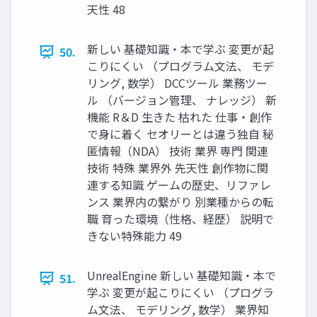
天性 48
新しい 基礎知識・本で学ぶ 変更が起
50.
こりにくい （プログラム文法、 モデ
リング, 数学） DCCツール 業務ツー
ル （バージョン管理、 ナレッジ） 新
機能 R＆D 生きた 枯れた 仕事・創作
で身に着く セオリーとは違う独自 秘
匿情報（NDA） 技術 業界 専門 関連
技術 特殊 業界外 先天性 創作物に関
連する知識 ゲームの歴史、リファレ
ンス 業界内の繋がり 別業種からの転
職 育った環境（性格、経歴） 説明で
きない特殊能力 49
UnrealEngine 新しい 基礎知識・本で
51.
学ぶ 変更が起こりにくい （プログラ
ム文法、 モデリング, 数学） 業界知