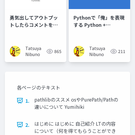
勇気出してアウトプッ
Pythonで「俺」を表現
トしたらコメントをも
する Python +
らえて自分の理解が深
WebAssembly +
まった良い話🤩
Canvasでクリエイティ
ブコーディング
Tatsuya
Tatsuya
865
211
Nibuno
Nibuno
各ページのテキスト
pathlibのススメ osやPurePath/Pathの
1.
違いについて Yumihiki
はじめに はじめに 自己紹介 LTの内容
2.
について（何を得てもらうことができ