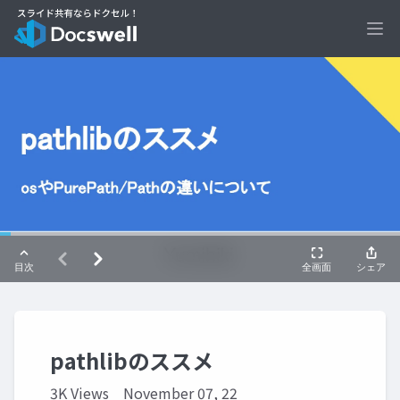
Ope
pathlibのススメ
3K Views
November 07, 22