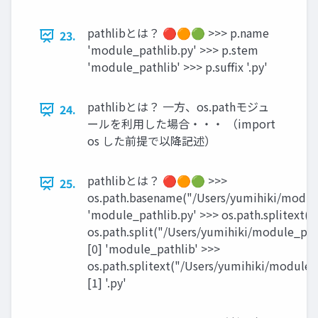
pathlibとは？ 🔴🟠🟢 >>> p.name
23.
'module_pathlib.py' >>> p.stem
'module_pathlib' >>> p.suffix '.py'
pathlibとは？ 一方、os.pathモジュ
24.
ールを利用した場合・・・ （import
os した前提で以降記述）
pathlibとは？ 🔴🟠🟢 >>>
25.
os.path.basename("/Users/yumihiki/modul
'module_pathlib.py' >>> os.path.splitext(
os.path.split("/Users/yumihiki/module_path
[0] 'module_pathlib' >>>
os.path.splitext("/Users/yumihiki/module_
[1] '.py'