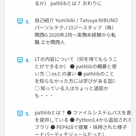
るか） pathlibとは？ おわりに
自己紹介 Yumihiki / Tatsuya NIBUNO
3.
パーソルテクノロジースタッフ（株）
関西G 2020年2月〜実務未経験から転
職 エセ関西人
LTの内容について（何を得てもらうこ
4.
とができるか） ● pathlibの概要と使
い方 ○ osとの違い ● pathlibのこと
を知らなかった方には学びがある話󰢛
○ 知っている人はちょっと退屈か
も・・・
pathlibとは？ ● ファイルシステムパスを表
5.
を提供している ● Python3.4から追加され
ブラリ ● PEP428で提案・採用された様子 
ードパーティモジュールだった）