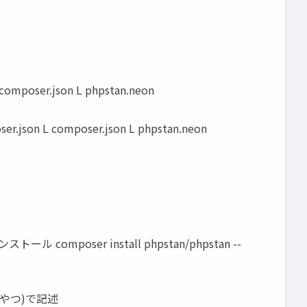
mposer.json L phpstan.neon
json L composer.json L phpstan.neon
composer install phpstan/phpstan --
いなやつ)で記述