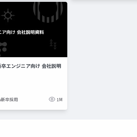
新卒エンジニア向け 会社説明
imize
ue-bp
ue-physics
ue-sequencer
NA新卒採用
1M