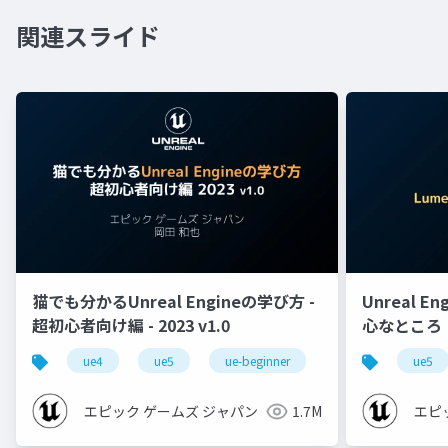
関連スライド
猫でも分かるUnreal Engineの学び方 -
Unreal E
超初心者向け編 - 2023 v1.0
心なところ
ue4
ue5
ue-beginner
ue5
エピック ゲームズ ジャパン
1.7M
エピ