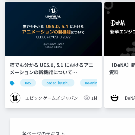
猫でも分かる UE5.0, 5.1 におけるアニ
【DeNA】
メーションの新機能について
資料
【CEDEC+KYUSHU 2022】
ue5
cedec+kyushu
ue-animation
ue-opt
エピック ゲームズ ジャパン
1M
De
各ページのテキスト