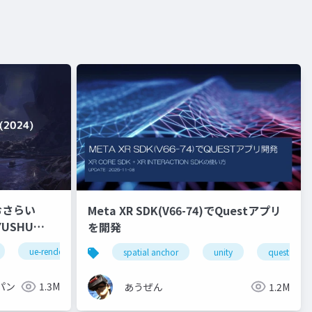
おさらい
Meta XR SDK(V66-74)でQuestアプリ
を開発
ue-rendering
spatial anchor
unity
quest pro
パン
1.3M
あうぜん
1.2M