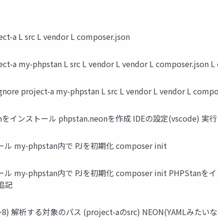
src L vendor L composer.json
pstan L src L vendor L vendor L composer.json L co
ct-a my-phpstan L src L vendor L vendor L composer.
anをインストール phpstan.neonを作成 IDEの設定(vscode) 実行
y-phpstan内で PJを初期化 composer init
hpstan内で PJを初期化 composer init PHPStanをインストール 
nを追記
〜8) 解析する対象のパス (project-aのsrc) NEON(YAMLみた