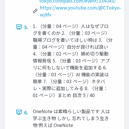
tokyo.connpass.com/event/334045/
https://www.youtube.com/@CTokyo-
wj8fv
1. （分量：04 ページ）人はなぜブロ
5.
グを書くのか 2. （分量：03 ページ）
職場ブログを書いてほしい時は 3. （分
量：04 ページ）自分が良ければ良い
4. （分量：02 ページ）締め切り駆動
情報発信 5. （分量：03 ページ）アプ
リに何もしないで機能を追加する 6.
（分量：03 ページ）AI 機能の実装は
簡単 7. （分量：03 ページ）ネタバ
レ・実際に追加してみる 8. （分量：
01 ページ）まとめ 目次 5 / 40
OneNote は素晴らしい製品です 人は
6.
学ぶ生き物 しかし 忘れてしまう生き
物 例えば OneNote