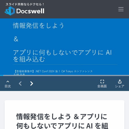
Ope
情報発信をしよう ＆アプリに
何もしないでアプリに AI を組