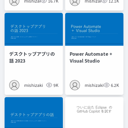
mishizaki
16.7K
mishizaki
12.1K
デスクトップアプリの
Power Automate +
話 2023
Visual Studio
mishizaki
9K
mishizaki
6.2K