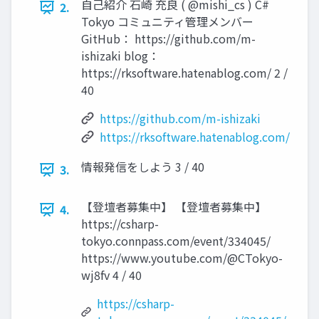
自己紹介 石崎 充良 ( @mishi_cs ) C#
2.
Tokyo コミュニティ管理メンバー
GitHub： https://github.com/m-
ishizaki blog：
https://rksoftware.hatenablog.com/ 2 /
40
https://github.com/m-ishizaki
https://rksoftware.hatenablog.com/
情報発信をしよう 3 / 40
3.
【登壇者募集中】 【登壇者募集中】
4.
https://csharp-
tokyo.connpass.com/event/334045/
https://www.youtube.com/@CTokyo-
wj8fv 4 / 40
https://csharp-