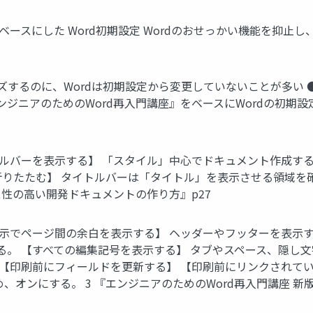
ベースにした Word初期設定 Wordのおせっかい機能を抑止
マイズするのに、Wordは初期設定から変更していないことが多い 
ンジニアのためのWord再入門講座』をベースにWordの初期設
ニツールバーを表示する】 「スタイル」中心でドキュメント作成
ボックスを折りたたむ】 タイトルバーは「タイトル」を表示させる領域
ス性の高い開発ドキュメントの作り方』p27
ウト表示でページ間の余白を表示する】 ヘッダーやフッターを表
る。 【すべての編集記号を表示する】 タブやスペース、隠し
。 【印刷前にフィールドを更新する】 【印刷前にリンクされて
、オンにする。 3 『エンジニアのためのWord再入門講座 