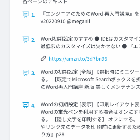
各ページのテキスト
『エンジニアのためのWord 再入門講座』を
1.
v20220910 @meganii
Word初期設定のすすめ ● IDEはカスタ
2.
最低限のカスタマイズは欠かせない ● 『エ
https://amzn.to/3d7bn96
Wordの初期設定 [全般] 【選択時にミ
3.
る。 【既定でMicrosoft Search
のWord再入門講座 新版 美しくメンテナン
Wordの初期設定 [表示] 【印刷レイア
4.
Wordの蛍光ペンを利用する場合はオンにす
る。 【隠し文字を印刷する】 オフにする
やリンク先のデータを印 刷前に更新するため
り方』p28