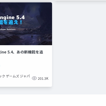
ngine 5.4、あの新機能を追
紹介
ック ゲームズ ジャパ
201.3K