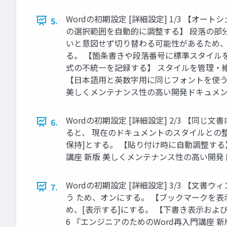
Wordの初期設定 [詳細設定] 1/3 【
5.
の選択範囲を自動的に調整する】 段落の部
いと意図せず切り替わる可能性があるため、
る。 【箇条書きや段落番号に標準スタイル
式の不統一を記録する】 スタイルを管理・
【日本語用と英数字用に同じフォントを使う
美しくメンテナンス性の高い開発ドキュメント
Wordの初期設定 [詳細設定] 2/3 
6.
ると、 現在のドキュメントのスタイルとの整
保持]とする。 【貼り付け時に自動調整する
講座 新版 美しくメンテナンス性の高い開発
Wordの初期設定 [詳細設定] 3/3 
7.
う ため、オンにする。 【ブックマークを表
め、[表示する]にする。 【下書き表示お
6 『エンジニアのためのWord再入門講座 