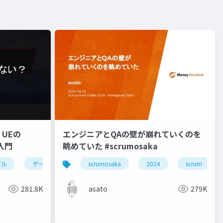
UEの
エンジニアとQAの壁が崩れていくのを
入門
眺めていた #scrumosaka
ブル
ゲーム制作
ue5
scrumosaka
シェーダー
2024
scrum
281.8K
asato
279K