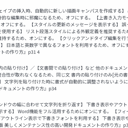
オートシェイプの挿入時、自動的に新しい描画キャンパスを作成する
分的な編集時に邪魔になるため、オフにする。 【上書き入力モー
オフにする。 【スタイルの更新のメッセージを表示する】 
を使用する】 リスト段落スタイルによる外観定義を推奨するた
維持するため、オンにする。 【クリックアンドタイプ編集を行
】 日本語と英数字で異なるフォントを利用するため、オフにする
の作り方』p31 4
【同じ文書内の貼り付け】／【文書間での貼り付け】など 他のドキ
合性が取れなくなるため、同じ文 書内の貼り付けのみ[元の書式
】 文字列を貼り付けた時に書式が自動的に調整されないようにオフ
ドキュメントの作り方』p34
【文書ウィンドウの幅に合わせて文字列を折り返す】 下書き表示や
示する】 Word機能をフル活用するためにオンにする。 【フ
よびアウトライン表示で下書きフォントを利用する】 下書き表
新版 美しくメンテナンス性の高い開発ドキュメントの作り方』p3