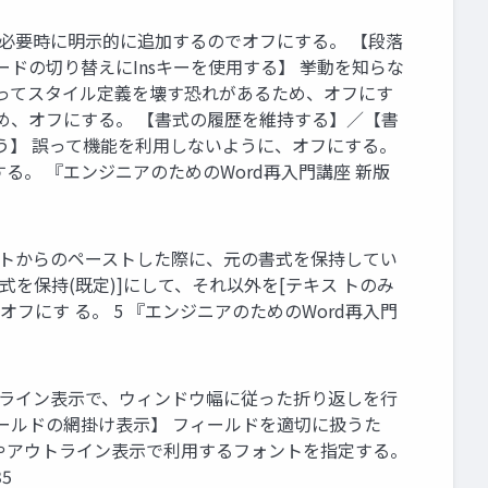
】 必要時に明示的に追加するのでオフにする。 【段落
ドの切り替えにInsキーを使用する】 挙動を知らな
誤ってスタイル定義を壊す恐れがあるため、オフにす
め、オフにする。 【書式の履歴を維持する】／【書
う】 誤って機能を利用しないように、オフにする。
。 『エンジニアのためのWord再入門講座 新版
ュメントからのペーストした際に、元の書式を保持してい
を保持(既定)]にして、それ以外を[テキス トのみ
にす る。 5 『エンジニアのためのWord再入門
アウトライン表示で、ウィンドウ幅に従った折り返しを行
ィールドの網掛け表示】 フィールドを適切に扱うた
示やアウトライン表示で利用するフォントを指定する。
5