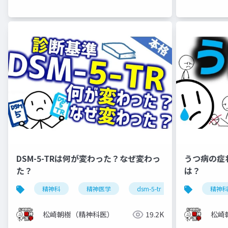
DSM-5-TRは何が変わった？なぜ変わっ
うつ病の症
た？
は？
精神科
精神医学
dsm-5-tr
dsm-5
精神
松崎朝樹（精神科医）
19.2K
松崎