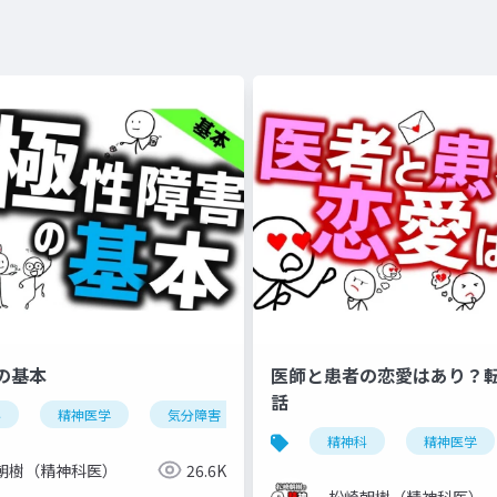
の基本
医師と患者の恋愛はあり？
話
科
自閉スペクトラム症
精神医学
気分障害
注意欠如多動症
双極性障害
dsm-5-tr
気分安定薬
精神科
精神医学
朝樹（精神科医）
26.6K
松崎朝樹（精神科医）