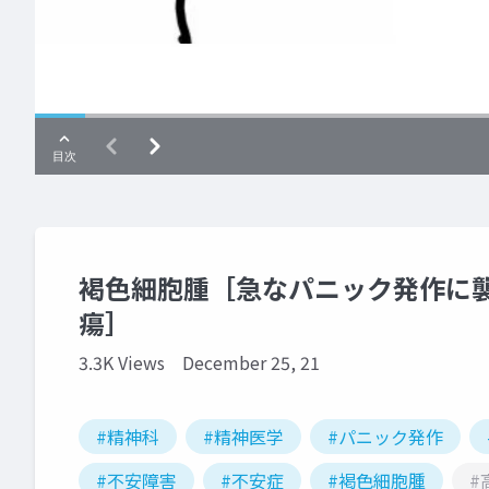
褐色細胞腫［急なパニック発作に襲
瘍］
3.3K Views
December 25, 21
#精神科
#精神医学
#パニック発作
#不安障害
#不安症
#褐色細胞腫
#