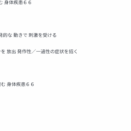
む 身体疾患６６
発的な 動きで 刺激を受ける
ンを 放出 発作性／一過性の症状を招く
潜む 身体疾患６６