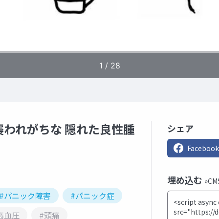
われがちな 隠れた良性腫
シェア
Facebook
埋め込む
»C
#パニック障害
#パニック症
高血圧
#頭痛