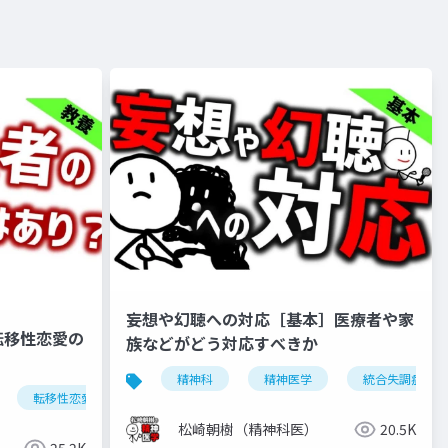
妄想や幻聴への対応［基本］医療者や家
転移性恋愛の
族などがどう対応すべきか
精神科
精神医学
統合失調症
転移性恋愛
恋愛
松崎朝樹（精神科医）
20.5K
25.2K