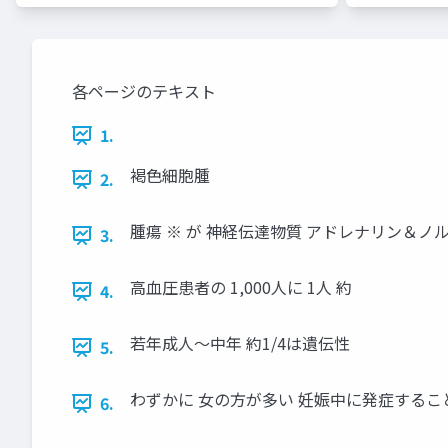
各ページのテキスト
1.
褐色細胞腫
2.
腫瘍 ※ が 神経伝達物質 アドレナリン＆
3.
高血圧患者の 1,000人に 1人 約
4.
若年成人〜中年 約1/4は遺伝性
5.
わずかに 女の方が多い 妊娠中に発症するこ
6.