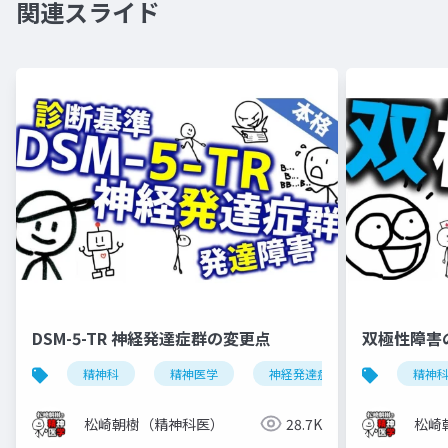
関連スライド
DSM-5-TR 神経発達症群の変更点
双極性障害
精神科
精神医学
神経発達症群
発達障害
精神
松崎朝樹（精神科医）
28.7K
松崎