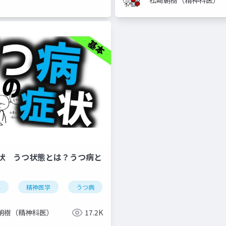
状 うつ状態とは？うつ病と
科
精神医学
うつ病
症状
気分障害
双極性
朝樹（精神科医）
17.2K