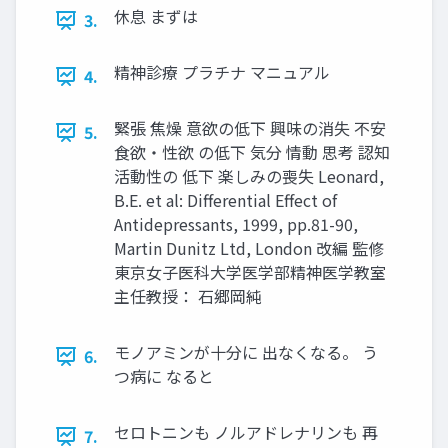
休息 まずは
3.
精神診療 プラチナ マニュアル
4.
緊張 焦燥 意欲の低下 興味の消失 不安
5.
食欲・性欲 の低下 気分 情動 思考 認知
活動性の 低下 楽しみの喪失 Leonard,
B.E. et al: Differential Effect of
Antidepressants, 1999, pp.81-90,
Martin Dunitz Ltd, London 改編 監修
東京女子医科大学医学部精神医学教室
主任教授： 石郷岡純
モノアミンが十分に 出なくなる。 う
6.
つ病に なると
セロトニンも ノルアドレナリンも 再
7.