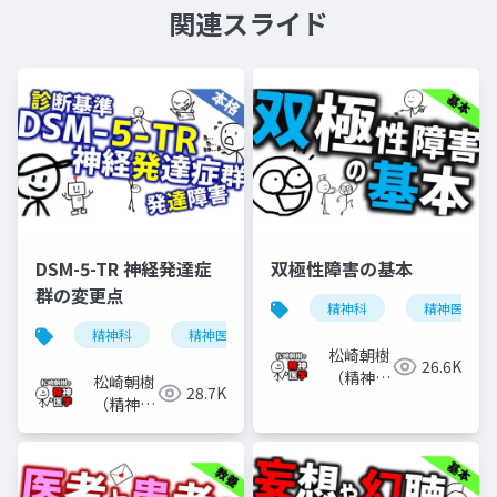
関連スライド
DSM-5-TR 神経発達症
双極性障害の基本
群の変更点
精神科
精神医学
精神科
精神医学
神経発達症群
発達障害
松崎朝樹
26.6K
（精神科
松崎朝樹
28.7K
医）
（精神科
医）