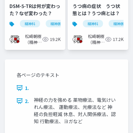
DSM-5-TRは何が変わっ
うつ病の症状 うつ状
た？なぜ変わった？
態とは？うつ病とは？
精神科
精神医学
dsm-5-tr
精神科
dsm-5
精神医学
松崎朝樹
松崎朝樹
19.2K
17.2K
（精神科
（精神科
医）
医）
各ページのテキスト
1.
神経の力を強める 薬物療法、電気けい
2.
れん療法、 運動療法、光療法など 神
経の負担軽減 休息、対人関係療法、認
知 行動療法、ヨガなど