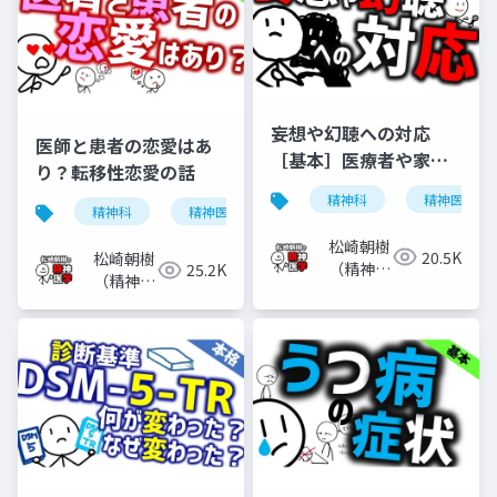
妄想や幻聴への対応
医師と患者の恋愛はあ
［基本］医療者や家族
り？転移性恋愛の話
などがどう対応すべき
精神科
精神医学
か
精神科
精神医学
転移性恋愛
恋愛
松崎朝樹
20.5K
松崎朝樹
（精神科
25.2K
（精神科
医）
医）