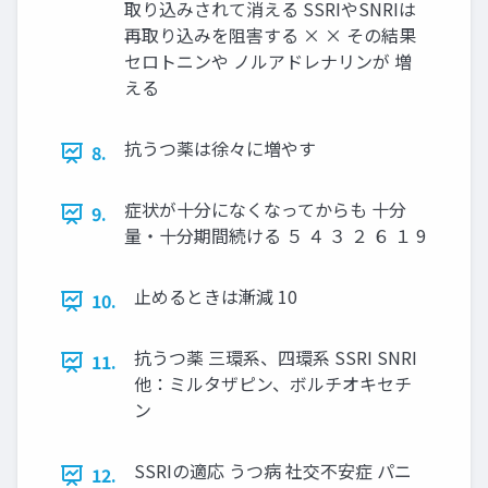
取り込みされて消える SSRIやSNRIは
再取り込みを阻害する × × その結果
セロトニンや ノルアドレナリンが 増
える
抗うつ薬は徐々に増やす
8.
症状が十分になくなってからも 十分
9.
量・十分期間続ける ５ ４ ３ ２ ６ １ 9
止めるときは漸減 10
10.
抗うつ薬 三環系、四環系 SSRI SNRI
11.
他：ミルタザピン、ボルチオキセチ
ン
SSRIの適応 うつ病 社交不安症 パニ
12.