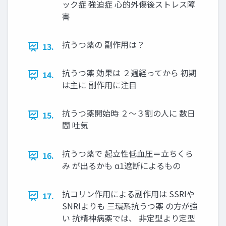
ック症 強迫症 心的外傷後ストレス障
害
抗うつ薬の 副作用は？
13.
抗うつ薬 効果は ２週経ってから 初期
14.
は主に 副作用に注目
抗うつ薬開始時 ２～３割の人に 数日
15.
間 吐気
抗うつ薬で 起立性低血圧＝立ちくら
16.
み が出るかも α1遮断によるもの
抗コリン作用による副作用は SSRIや
17.
SNRIよりも 三環系抗うつ薬 の方が強
い 抗精神病薬では、 非定型より定型