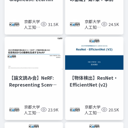
skillful medium-
習済みモデルと転移学
range global
習
weather forecasting
京都大学
京都大学
31.5K
24.5K
人工知能
人工知能
研究会
研究会
KaiRA
KaiRA
【論文読み会】NeRF:
【物体検出】ResNet・
Representing Scenes
EfficientNet (v2)
as Neural Radiance
Fields for View
Synthesis
京都大学
京都大学
23.9K
20.5K
人工知能
人工知能
研究会
研究会
KaiRA
KaiRA