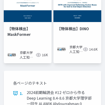
【物体検出】
【物体検出】DINO
MaskFormer
京都大学
14.6K
人工知能
京都大学
16K
研究会
人工知能
KaiRA
研究会
KaiRA
各ページのテキスト
2024前期輪読会 #12 ゼロから作る
1.
Deep Learning 8.4-8.6 京都大学理学部
一回生 ALAWIK Abdourrahman 0