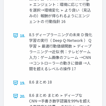
➢ エンジェント：環境に応じて行動
を選択→環境変化 ➢ より良い（見込
みの）報酬が得られるようにエンジ
ェントの 行動指針 16
8.5 ディープラーニングの未来 D 強化
18.
学習の実行（ Deep Q-Network ） Q
学習 ➢ 最適行動価値関数 ➢ ディープ
ラーニング→近似 例：テレビゲーム
入力：ゲーム画像のフレーム →CNN
→コントローラーの動きに価値 →人
間を超えるレベルの操作 17
8.6 まとめ 18
19.
8.6 まとめ まとめ ➢ ディープな
20.
CNN→手書き数字認識を99%を超え