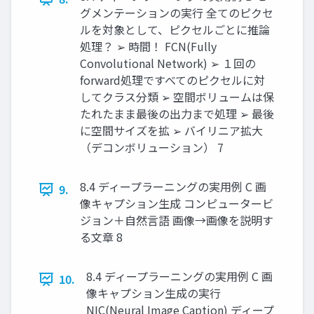
グメンテーションの実行 全てのピクセ
ルを対象として、ピクセルごとに推論
処理？ ➢ 時間！ FCN(Fully
Convolutional Network) ➢ １回の
forward処理ですべてのピクセルに対
してクラス分類 ➢ 空間ボリュームは保
たれたまま最後の出力まで処理 ➢ 最後
に空間サイズを拡 ➢ バイリニア拡大
（デコンボリューション） 7
8.4 ディープラーニングの実用例 C 画
9.
像キャプション生成 コンピュータービ
ジョン＋自然言語 画像→画像を説明す
る文章 8
8.4 ディープラーニングの実用例 C 画
10.
像キャプション生成の実行
NIC(Neural Image Caption) ディープ