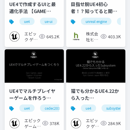
UE4で作成するUIと最
目指せ脱UE4初心
適化手法 【GAME
者！？知ってると開発
CREATORS
が楽になる便利機能を
ue4
ue-ui
ue-optimize
unreal engine
ue4
CONFERENCE '20】
紹介 - DataAsset,
Subsystem,
エピッ
株式会
645.2K
403.3K
GameplayAbility編 -
ク ゲー
社ヒス
ムズ ジ
トリア
ャパン
UE4でマルチプレイヤ
猫でも分かるUE4.22か
ーゲームを作ろう
ら入った
【CEDEC 2019】
Subsystem【第4回
ue4
cedec2019
ue-network
ue4
subsystem
ue-bp
UE4何でも勉強会 in 東
京 2020】
エピック
エピッ
378K
284.9K
ゲームズ
ク ゲー