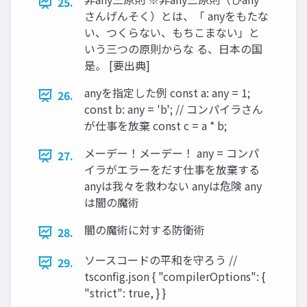
25.
さんげんそく）とは、「 anyをもたな
い、つくらない、もちこまない」と
いう三つの原則からな る、日本の国
是。 [要出典]
anyを指定した例 const a: any = 1;
26.
const b: any = 'b'; // コンパイラさん
が仕事を放棄 const c = a * b;
メーデー！メーデー！ any = コンパ
27.
イラがエラーをだす仕事を放棄する
anyは我々を救わない anyは危険 any
は闇の魔術
闇の魔術に対する防衛術
28.
ソースコードの平和を守ろう //
29.
tsconfig.json { "compilerOptions": {
"strict": true, } }