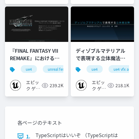
ジャパン
ムズ ジ
ャパン
『FINAL FANTASY VII
ディゾブルマテリアル
REMAKE』におけるプ
で表現する立体魔法陣
ロファイリングと最適
【UE4 VFX Art Dive
ue4
unreal fest
unreal fest extreme 2021 summer
ue4
ue4 vfx art div
化事例 【UNREAL
2020】
FEST EXTREME 2021
エピッ
エピッ
239.2K
218.1K
SUMMER】
ク ゲー
ク ゲー
ムズ ジ
ムズ ジ
ャパン
ャパン
各ページのテキスト
TypeScriptはいいぞ （TypeScriptは
1.