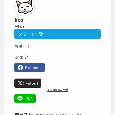
koz
@koz
スライド一覧
お試し！
シェア
Facebook
(Twitter)
またはPlayer版
LINE