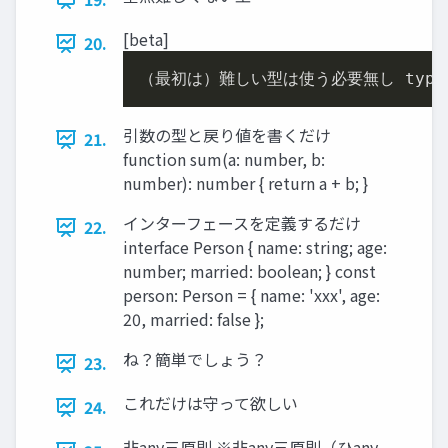
[beta]
20.
（最初は）難しい型は使う必要無し type 
引数の型と戻り値を書くだけ
21.
function sum(a: number, b:
number): number { return a + b; }
インターフェースを定義するだけ
22.
interface Person { name: string; age:
number; married: boolean; } const
person: Person = { name: 'xxx', age:
20, married: false };
ね？簡単でしょう？
23.
これだけは守って欲しい
24.
非any三原則 ※非any三原則（ひany