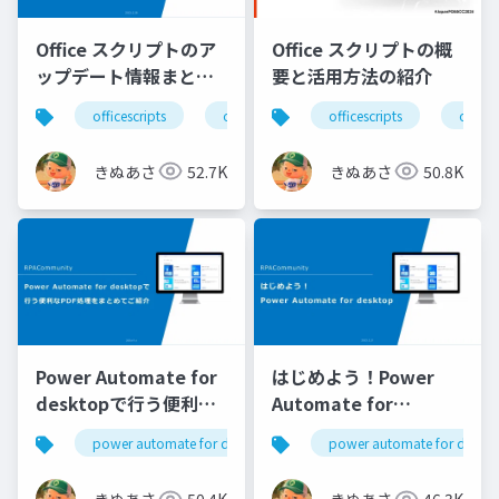
Office スクリプトのア
Office スクリプトの概
ップデート情報まとめ
要と活用方法の紹介
(2022～2023 年前半)
officescripts
officeスクリプト
officescripts
m365dev
offi
きぬあさ
52.7K
きぬあさ
50.8K
Power Automate for
はじめよう！Power
desktopで行う便利な
Automate for
PDF処理をまとめてご
desktop ～未経験者向
power automate for desktop
pad
power automate for deskt
pa4d
紹介
け～