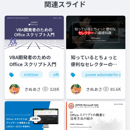
関連スライド
VBA開発者のための
知っているとちょっと
Office スクリプト入門
便利なセレクターの基
礎知識
m365vm
officescripts
power automate for deskt
officeスクリプト
きぬあさ
328K
きぬあさ
85.6K