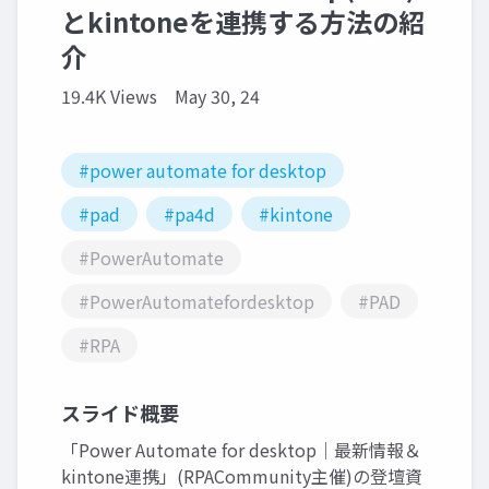
とkintoneを連携する方法の紹
介
19.4K Views
May 30, 24
#power automate for desktop
#pad
#pa4d
#kintone
#PowerAutomate
#PowerAutomatefordesktop
#PAD
#RPA
スライド概要
「Power Automate for desktop｜最新情報＆
kintone連携」(RPACommunity主催)の登壇資