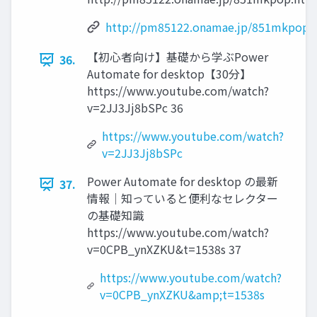
http://pm85122.onamae.jp/851mkpop.
【初心者向け】基礎から学ぶPower
36.
Automate for desktop【30分】
https://www.youtube.com/watch?
v=2JJ3Jj8bSPc 36
https://www.youtube.com/watch?
v=2JJ3Jj8bSPc
Power Automate for desktop の最新
37.
情報│知っていると便利なセレクター
の基礎知識
https://www.youtube.com/watch?
v=0CPB_ynXZKU&t=1538s 37
https://www.youtube.com/watch?
v=0CPB_ynXZKU&amp;t=1538s