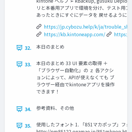
kintone ヘルプ ➢ kBackup, gusuku De
リと本番用アプリで環境を分け、テスト用ア
あったときにすぐにデータを 戻せるようにして
https://jp.cybozu.help/k/ja/trouble_s
https://kb.kintoneapp.com/
https://
本日のまとめ
32.
本日のまとめ 33 UI 要素の取得 ＋
33.
「ブラウザー自動化」の ｚ 各アクシ
ョンによって、APIが使えなくても ブ
ラウザー経由でkintoneアプリを操作
できます！
参考資料、その他
34.
使用したフォント 1. 「851マカポップ」フォ
35.
http://pm85122.onamae.jp/851mkpop.html