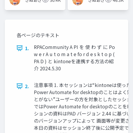
きぬあさ
50.4K
きぬあさ
46.3K
各ページのテキスト
RPACommunity A PI を 使 わ ず に Po
1.
w e r A u t o m a t e fo r d e s k t o p (
PA D ) と kintoneを連携する方法の紹
介 2024.5.30
注意事項 1. 本セッションは“kintoneは使
2.
Power Automate for desktopのこと
とがない”ユーザーの方を対象としたセッションで
ではPower Automate for desktopのこと
ションの資料はPAD バージョン 2.44 に基
のバージョンアップによって 画面等が変更され
本日の資料はセッション終了後に公開予定で