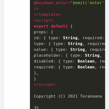
@
keydown.enter
=
"$emit('enter',
/>
</
template
>
<
script
>
export
default
props
id
: { 
type
: 
String
, 
required
: 
type
: { 
type
: 
String
, 
required
value
: { 
type
: 
String
, 
require
placeholder
: { 
type
: 
String
, 
r
disabled
: { 
type
: 
Boolean
, 
req
required
: { 
type
: 
Boolean
, 
req
},

</
script
>
Copyright (C) 2021 Toranoana In
35
