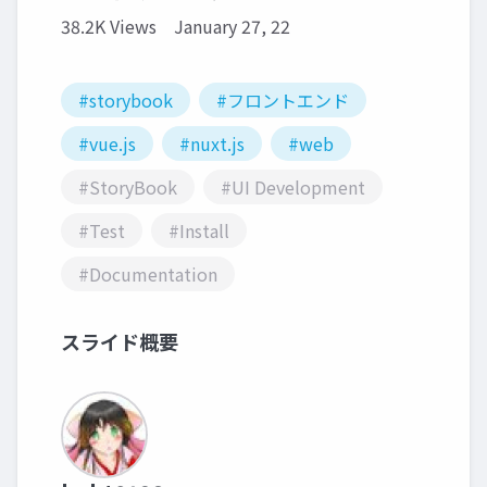
38.2K Views
January 27, 22
#storybook
#フロントエンド
#vue.js
#nuxt.js
#web
#StoryBook
#UI Development
#Test
#Install
#Documentation
スライド概要