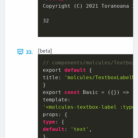
Copyright (C) 2021 Toranoana In
32

[beta]
33.
// components/molcules/Textbox
export 
default
 {

title: 
'molcules/TextboxLabelM
}

export 
const
 Basic = ({}) => ({
'<molcules-textbox-label :type
type
default
: 
'text'
,

},
