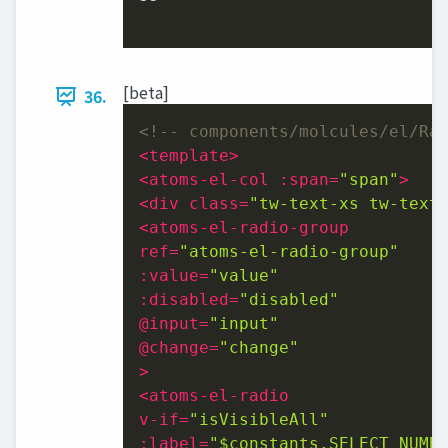
[beta]
36.
<!-- components/molcules/el/Ra
<
template
>
<
atoms-el-col
:span
=
"span"
>
<
div
class
=
"tw-text-xs tw-text
<
atoms-el-radio-group
ref
=
"atoms-el-radio-group"
:value
=
"value"
:disabled
=
"disabled"
@
input
=
"input"
@
change
=
"change"
>
<
atoms-el-radio
v-if
=
"isVisibleAll"
:label
=
"$constants.SELECT_NUMB