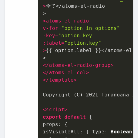
>
全て</atoms-el-radio

<
atoms-el-radio
v-for
=
"option in options"
:key
=
"option.key"
:label
=
"option.key"
>
{{ option.label }}</atoms-el-r
</
atoms-el-radio-group
>
</
atoms-el-col
>
</
template
>
Copyright (C) 2021 Toranoana In
<
script
>
export
default
props
isVisibleAll
: { 
type
: 
Boolean
,