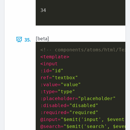
34

[beta]
35.
<!-- components/atoms/html/Tex
<
template
>
<
input
:id
=
"id"
ref
=
"textbox"
:value
=
"value"
:type
=
"type"
:placeholder
=
"placeholder"
:disabled
=
"disabled"
:required
=
"required"
@
input
=
"$emit('input', $event.
@
search
=
"$emit('search', $even