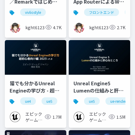
／Remarkではじめ
App RouterによるWeb
る、CSS組版による同
開発について
vivliostyle
フロントエンド
nex
人誌制作
kght6123
4.7K
kght6123
2.7K
猫でも分かるUnreal
Unreal Engine5
Engineの学び方 - 超初
Lumenの仕組みと肝心
心者向け編 - 2023 v1.0
なところ
ue4
ue5
ue-beginner
ue5
ue-rendering
エピック
エピック
1.7M
1.5M
ゲームズ
ゲームズ
ジャパン
ジャパン