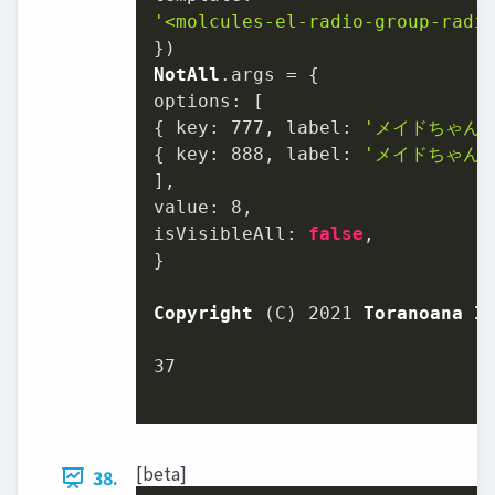
'<molcules-el-radio-group-radi
NotAll
.
args
options
: [

{ 
key
: 
777
, 
label
: 
'メイドちゃん１
{ 
key
: 
888
, 
label
: 
'メイドちゃん２
value
: 
8
isVisibleAll
: 
false
,

}

Copyright
 (C) 
2021
Toranoana
I
37
[beta]
38.