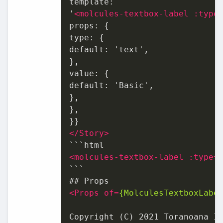
template:

'
<
molcules-textbox-label
:type
props: {

type: {

default: 'text',

},

value: {

default: 'Basic',

},

},

</
Story
>
<
molcules-textbox-label
:type
=
```

<
Props
of
=
{MolculesTextboxLabe
Copyright (C) 2021 Toranoana In