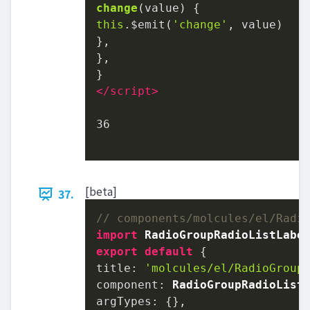
change
(
value
this
.$emit(
'change'
, value)

},

},

</
script
>
36

[beta]
37.
// components/molcules/el/Radi
import
RadioGroupRadioListLabe
export
default
title
: 
'molcules/el/RadioGroup
component
: 
RadioGroupRadioList
argTypes
: {},
