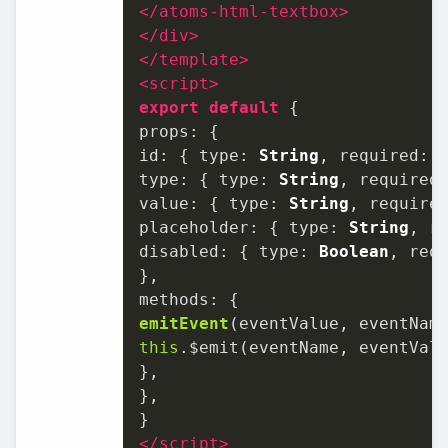
</
atoms-html-textbox
>
</
div
>
</
template
>
<
script
>
export
default
props
id
: { 
type
: 
String
, 
required
: 
type
: { 
type
: 
String
, 
required
value
: { 
type
: 
String
, 
require
placeholder
: { 
type
: 
String
, 
r
disabled
: { 
type
: 
Boolean
, 
req
methods
emitEvent
(
eventValue, eventNam
this
.$emit(eventName, eventValu
},

},

</
script
>