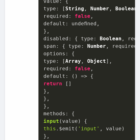
value
type
: [
String
, 
Number
, 
Boolean
required
: 
false
default
: undeﬁned,

disabled
: { 
type
: 
Boolean
, 
req
span
: { 
type
: 
Number
, 
required
options
type
: [
Array
, 
Object
required
: 
false
default
: 
() =>
return
 []

},

},

methods
input
(
value
this
.$emit(
'input'
, value)
