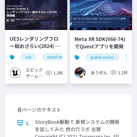
UE5レンダリングフロ
Meta XR SDK(V66-74)
ー総おさらい(2024) 基
でQuestアプリを開発
礎編！
ue5
unreal engine
ue-rendering
spatial anchor
unit
[CEDEC+KYUSHU
2024]
エピック
あうぜん
1.2M
1.3M
ゲームズ
ジャパン
各ページのテキスト
StoryBook駆動で 新規システムの開発
1.
を試してみた 虎の穴ラボ 古賀
Copyright (C) 2021 Toranoana Inc. All