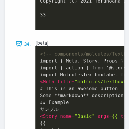
Copyright (C) 
2021
 Toranoana In
33
[beta]
34.
<!-- components/molcules/Textb
import { Meta, Story, Props } f
import { action } from '@storyb
<
Meta
title
=
"molcules/TextboxL
# This is an awesome button

Some **markdown** description, 
## Example

<
Story
name
=
"Basic"
args
=
{{
ty
{{
