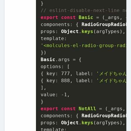
// eslint-disable-next-line no
export
const
Basic
 = (
_args, {
components
: { 
RadioGroupRadioL
props
: 
Object
.
keys
template
'<molcules-el-radio-group-radi
Basic
.
args
options
: [

{ 
key
: 
777
, 
label
: 
'メイドちゃん１
{ 
key
: 
888
, 
label
: 
'メイドちゃん２
value
: -
1
,

export
const
NotAll
 = (
_args, 
components
: { 
RadioGroupRadioL
props
: 
Object
.
keys
template