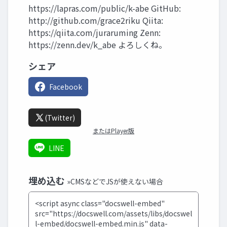
https://lapras.com/public/k-abe GitHub:
http://github.com/grace2riku Qiita:
https://qiita.com/juraruming Zenn:
https://zenn.dev/k_abe よろしくね。
シェア
Facebook
(Twitter)
またはPlayer版
LINE
埋め込む
»CMSなどでJSが使えない場合