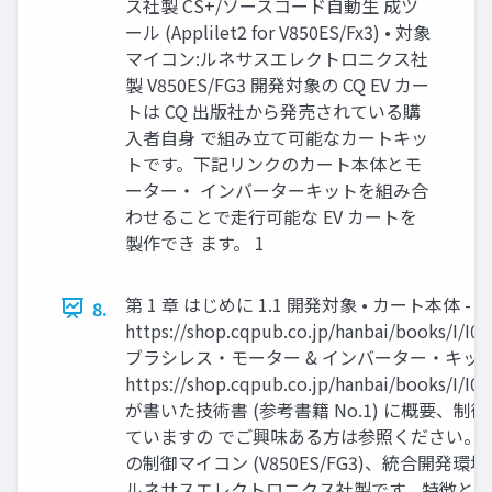
ス社製 CS+/ソースコード自動生 成ツ
ール (Applilet2 for V850ES/Fx3) • 対象
マイコン:ルネサスエレクトロニクス社
製 V850ES/FG3 開発対象の CQ EV カー
トは CQ 出版社から発売されている購
入者自身 で組み立て可能なカートキッ
トです。下記リンクのカート本体とモ
ーター・ インバーターキットを組み合
わせることで走行可能な EV カートを
製作でき ます。 1
第 1 章 はじめに 1.1 開発対象 • カート本体 -
8.
https://shop.cqpub.co.jp/hanbai/books/I/I00
ブラシレス・モーター & インバーター・キット
https://shop.cqpub.co.jp/hanbai/books/I/I
が書いた技術書 (参考書籍 No.1) に概要、制
ていますの でご興味ある方は参照ください。 CQ
の制御マイコン (V850ES/FG3)、統合開発環境 (
ルネサスエレクトロニクス社製です。特徴と