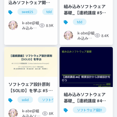
込みソフトウェア開発
組み込みソフトウェア
を考える
基礎_【連続講座 #5】
swest25
tdd
テスト駆動開発 はじめ
tdd
k-abe@組
の一歩
8.9K
み込みソ
k-abe@組
フトウェ
8.4K
み込みソ
アの人
フトウェ
アの人
ソフトウェア設計原則
【SOLID】を学ぶ #5 リ
組み込みソフトウェア
スコフの置換原則
基礎_【連続講座 #4】
solid
ソフトウェア設計
リスコフの置換原則
概要設計から詳細設計
ソフトウェア設計
k-abe@組
を行う
8K
み込みソフ