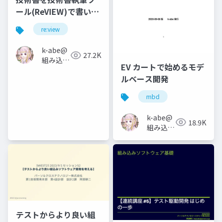
ール(ReVIEW)で書いて
みよう
re:view
k-abe@
27.2K
組み込み
EV カートで始めるモデ
ソフトウ
ルベース開発
ェアの人
mbd
k-abe@
18.9K
組み込み
ソフトウ
ェアの人
テストからより良い組