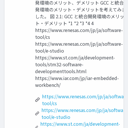
発環境のメリット、デメリット GCC と統合
発環境のメリット・デメリットを考えてみま
した。 図 2.1: GCC と統合開発環境のメリッ
ト・デメリット *1 *2 *3 *4 4
https://www.renesas.com/jp/ja/software-
tool/cs
https://www.renesas.com/jp/ja/software-
tool/e-studio
https://www.st.com/ja/development-
tools/stm32-software-
developmenttools.html
https://www.iar.com/jp/iar-embedded-
workbench/
https://www.renesas.com/jp/ja/software
tool/cs
https://www.renesas.com/jp/ja/software
tool/e-studio
https://www.st.com/ja/development-