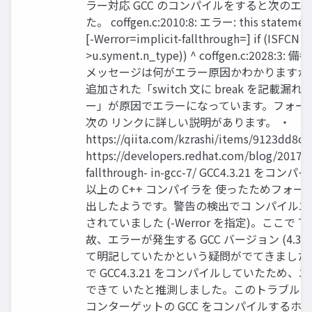
ラー対応 GCC のコンパイルをすると次のエ
た。 coffgen.c:2010:8: エラー: this statement
[-Werror=implicit-fallthrough=] if (ISFCN 
>u.syment.n_type)) ^ coffgen.c:2028:3: 備考
メッセージは何がエラー原因かわかりますか? こ
追加された「switch 文に break を記載漏
ー」が原因でエラーになっています。フォー
次の リンクに詳しい説明があります。 ・
https://qiita.com/kzrashi/items/9123dd8c
https://developers.redhat.com/blog/2017/0
fallthrough- in-gcc-7/ GCC4.3.21 を
以上の C++ コンパイラを 使ったためフォ
出したようです。警告の検出でコ ンパイル
されていました (-Werror を指定)。ここで TOP
故、エラーが発生する GCC バージョン (4.3.
て明記していたかという疑問がでてきました。こ
で GCC4.3.21 をコンパイルしていたため
できて いたと推測しました。このトラブル
コンターゲットの GCC をコンパイルするホスト