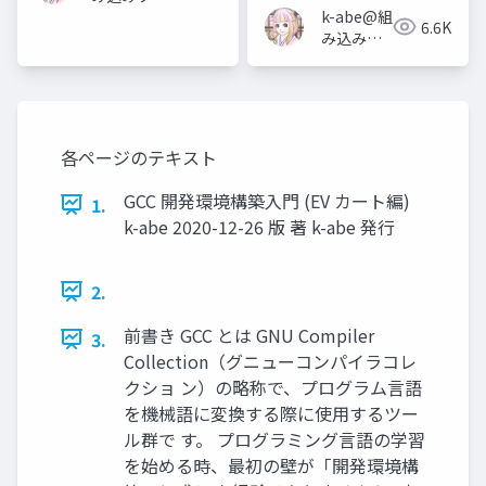
k-abe@組
トウェアの
6.6K
み込みソ
人
フトウェ
アの人
各ページのテキスト
GCC 開発環境構築入門 (EV カート編)
1.
k-abe 2020-12-26 版 著 k-abe 発行
2.
前書き GCC とは GNU Compiler
3.
Collection（グニューコンパイラコレ
クショ ン）の略称で、プログラム言語
を機械語に変換する際に使用するツー
ル群で す。 プログラミング言語の学習
を始める時、最初の壁が「開発環境構