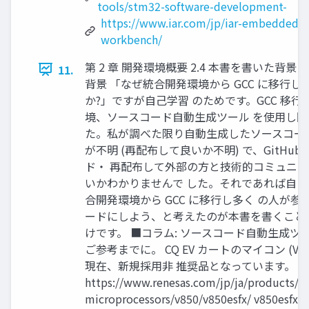
tools/stm32-software-development-
https://www.iar.com/jp/iar-embedded-
workbench/
第 2 章 開発環境概要 2.4 本書を書いた背景 2
11.
背景 「なぜ統合開発環境から GCC に移行
か?」ですが自己学習 のためです。GCC 移
境、ソースコード自動生成ツール を使用し
た。私が調べた限り自動生成したソースコー
が不明 (再配布して良いか不明) で、GitHu
ド・ 再配布して外部の方と技術的コミュニ
いかわかりませんで した。それであれば自
合開発環境から GCC に移行し多く の人が
ードにしよう、と考えたのが本書を書くこと
けです。 ■コラム: ソースコード自動生成ツ
ご参考までに。 CQ EV カートのマイコン (V850
現在、新規採用非 推奨品となっています。
https://www.renesas.com/jp/ja/products/ m
microprocessors/v850/v850esfx/ v850esfx