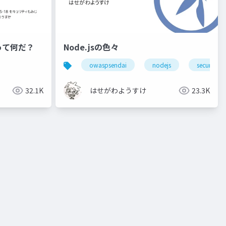
って何だ？
Node.jsの色々
owaspsendai
nodejs
security
32.1K
はせがわようすけ
23.3K