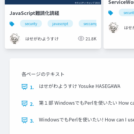
ServiceWo
JavaScript難読化読経
securi
security
javascript
seccamp
obfuscation
はせ
はせがわようすけ
21.8K
各ページのテキスト
はせがわようすけ Yosuke HASEGAWA
1.
第１部 WindowsでもPerlを使いたい How can I 
2.
WindowsでもPerlを使いたい! How can I use P
3.