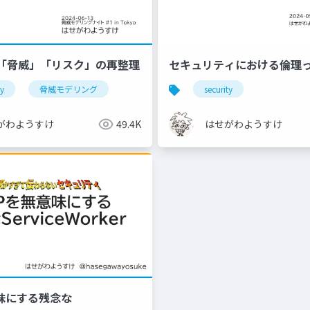
「脅威」「リスク」の再整理
セキュリティにおける倫理
ty
脅威モデリング
security
がわようすけ
49.4K
はせがわようすけ
意味にする残念な