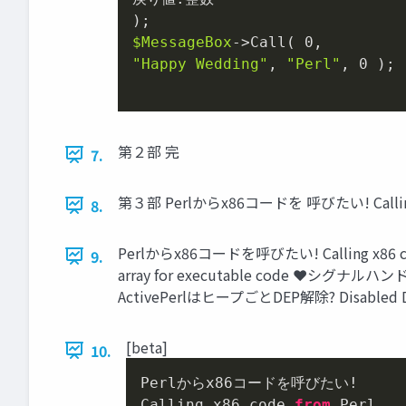
$MessageBox
->Call( 
0
"Happy Wedding"
, 
"Perl"
, 
0
 );

第２部 完
7.
第３部 Perlからx86コードを 呼びたい! Calling x
8.
Perlからx86コードを呼びたい! Calling x86 
9.
array for executable code ❤シグナルハンドラ
ActivePerlはヒープごとDEP解除? Disabled DEP 
[beta]
10.
Perlからx86コードを呼びたい!

Calling x86 code 
from
 Perl
