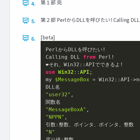
第１部 完
4.
第２部 PerlからDLLを呼びたい! Calling DLL f
5.
[beta]
6.
PerlからDLLを呼びたい!

Calling DLL 
from
 Perl!

use
Win32
::
API
;

my 
$MessageBox
 = Win32::API->ne
"user32"
,

"MessageBoxA"
"NPPN"
,

"N"
戻り値:整数
