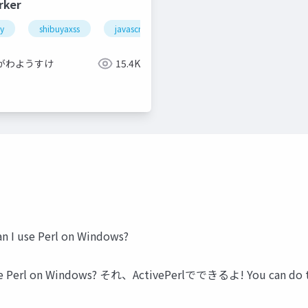
rker
ty
shibuyaxss
javascript
xss
がわようすけ
15.4K
use Perl on Windows?
erl on Windows? それ、ActivePerlでできるよ! You can do that