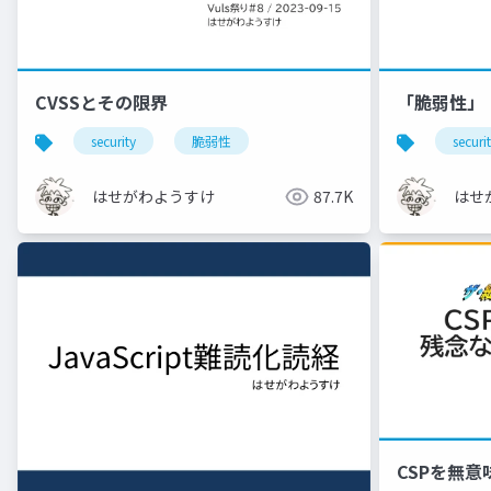
CVSSとその限界
「脆弱性」
security
脆弱性
securi
はせがわようすけ
87.7K
はせ
CSPを無