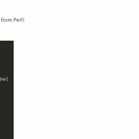
rom Perl!
w(
