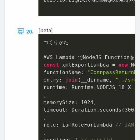
[beta]
20.
つくりかた

const
 xmlExportLambda = 
new
 No
functionName: 
"ConnpassReturnR
entry: 
join
(__dirname, 
"../src
runtime: Runtime.NODEJS_18_X 
/
,

memorySize: 
1024
,

timeout: Duration.seconds(
300
)
,

role: iamRoleForLambda 
// IAM 
,

bundling: { 
// esbuild