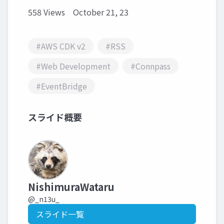
558 Views
October 21, 23
#AWS CDK v2
#RSS
#Web Development
#Connpass
#EventBridge
スライド概要
NishimuraWataru
@_n13u_
スライド一覧