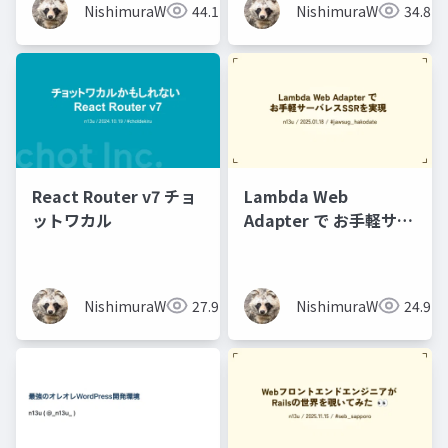
NishimuraWataru
44.1K
NishimuraWataru
34.8K
React Router v7 チョ
Lambda Web
ットワカル
Adapter で お手軽サー
バレスSSRを実現
NishimuraWataru
27.9K
NishimuraWataru
24.9K