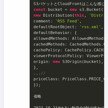
const
 bucket = 
new
 s3.Bucket(
t
new
 Distribution(
this
, 
'Distri
comment: 
'RSS Feed'
,

defaultRootObject: 
'rss.xml'
,

defaultBehavior: {

allowedMethods: AllowedMethods.
cachedMethods: CachedMethods.CA
cachePolicy: CachePolicy.CACHIN
viewerProtocolPolicy: ViewerPro
origin: 
new
 S3Origin(bucket),

},

...
//
priceClass: PriceClass.PRICE_CL
});

省略

2023.10
.21
@ゆるい勉強会@秋の終わり 