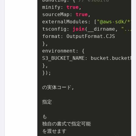
minify: 
true
,

sourceMap: 
true
,

externalModules: [
"@aws-sdk/*"
]
tsconfig: 
join
(__dirname, 
"../
format: OutputFormat.CJS

},

environment: {

S3_BUCKET_NAME: bucket.bucketN
},

});

の実体コード,

指定

も

独自の書式で指定可能

を渡せます
