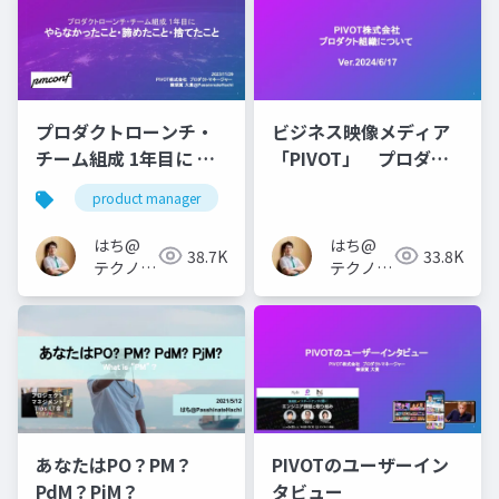
プロダクトローンチ・
ビジネス映像メディア
チーム組成 1年目に や
「PIVOT」 プロダク
らなかったこと・諦め
トチームについて
product manager
たこと・捨てたこと
はち@
はち@
38.7K
33.8K
テクノロ
テクノロ
ジーメデ
ジーメデ
ィア
ィア
「Newbee」
「Newbee」
あなたはPO？PM？
PIVOTのユーザーイン
PdM？PjM？
タビュー