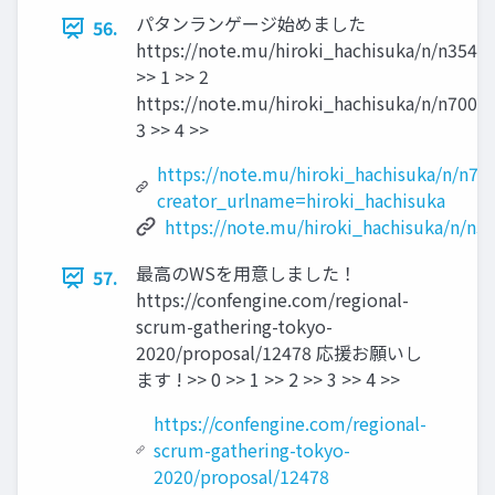
パタンランゲージ始めました
56.
https://note.mu/hiroki_hachisuka/n/n35463
>> 1 >> 2
https://note.mu/hiroki_hachisuka/n/n7007
3 >> 4 >>
https://note.mu/hiroki_hachisuka/n/n7
creator_urlname=hiroki_hachisuka
https://note.mu/hiroki_hachisuka/n/n3
最高のWSを用意しました！
57.
https://confengine.com/regional-
scrum-gathering-tokyo-
2020/proposal/12478 応援お願いし
ます ! >> 0 >> 1 >> 2 >> 3 >> 4 >>
https://confengine.com/regional-
scrum-gathering-tokyo-
2020/proposal/12478