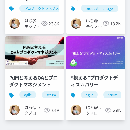
プロジェクトマネジメント
project management
product manager
はち@
はち@
23.8K
18.2K
テクノロ
テクノロ
ジーメデ
ジーメデ
ィア
ィア
「Newbee」
「Newbee」
PdMと考えるQAとプロ
“視える”プロダクトデ
ダクトマネジメント
ィスカバリー
agile
scrum
qa
agile
jasst tokyo
scrum
prod
はち@ テ
はち@ テ
7.4K
6.9K
クノロジ
クノロジ
ーメディ
ーメディ
ア
ア