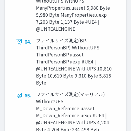
WithoutUPS WithUPS
ManyProperties.uasset 5,980 Byte
5,980 Byte ManyProperties.uexp
7,203 Byte 1,137 Byte #UE4 |
@UNREALENGINE
ファイルサイズ測定(BP-
64.
ThirdPersonBP) WithoutUPS
ThirdPersonBP.uasset
ThirdPersonBP.uexp #UE4 |
@UNREALENGINE WithUPS 10,610
Byte 10,610 Byte 9,310 Byte 5,815
Byte
ファイルサイズ測定(マテリアル)
65.
WithoutUPS
M_Down_Reference.uasset
M_Down_Reference.uexp #UE4 |
@UNREALENGINE WithUPS 4,204
Byte 4,204 Byte 234,498 Byte