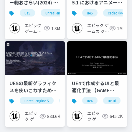
ー総おさらい(2024) 基
5.1 におけるアニメーシ
礎編！
ョンの新機能について
ue5
unreal engine
ue-rendering
ue5
cedec+kyushu
[CEDEC+KYUSHU
【CEDEC+KYUSHU
2024]
2022】
エピック
エピック ゲ
1.3M
1M
ゲームズ
ームズ ジャ
ジャパン
パン
UE5の最新グラフィク
UE4で作成するUIと最
スを使いこなすための4
適化手法 【GAME
個の勘所
CREATORS
unreal engine 5
ue5
cedec
ue4
ue-ui
cedec+kyushu
[CEDEC+KYUSHU
CONFERENCE '20】
2023]
エピッ
エピッ
883.6K
645.2K
ク ゲー
ク ゲー
ムズ ジ
ムズ ジ
ャパン
ャパン