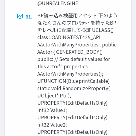
@UNREALENGINE
BP読み込み検証用アセット 下のよう
61.
なたくさんのプロパティを持ったBP
をレベルに配置して検証 UCLASS()
class LOADINGTEST425_API
AActorWithManyProperties : public
AActor { GENERATED_BODY()
public: // Sets default values for
this actor's properties
AActorWithManyProperties();
UFUNCTION(BlueprintCallable)
static void RandomizeProperty(
UObject* Ptr );
UPROPERTY(EditDefaultsOnly)
int32 Value1;
UPROPERTY(EditDefaultsOnly)
int32 Value2;
UPROPERTY(EditDefaultsOnly)