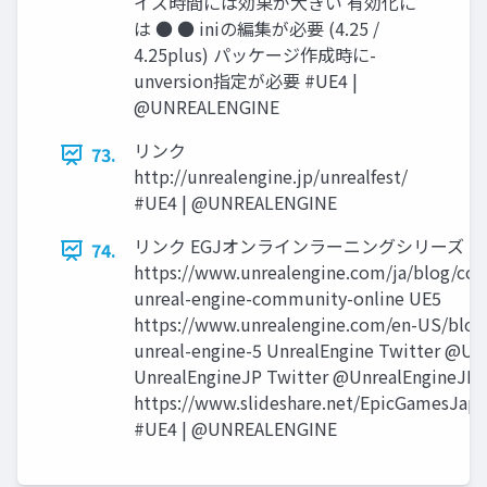
イズ時間には効果が大きい 有効化に
は ● ● iniの編集が必要 (4.25 /
4.25plus) パッケージ作成時に-
unversion指定が必要 #UE4 |
@UNREALENGINE
リンク
73.
http://unrealengine.jp/unrealfest/
#UE4 | @UNREALENGINE
リンク EGJオンラインラーニングシリーズ
74.
https://www.unrealengine.com/ja/blog/con
unreal-engine-community-online UE5
https://www.unrealengine.com/en-US/blog/
unreal-engine-5 UnrealEngine Twitter @Un
UnrealEngineJP Twitter @UnrealEngineJP 
https://www.slideshare.net/EpicGamesJapa
#UE4 | @UNREALENGINE