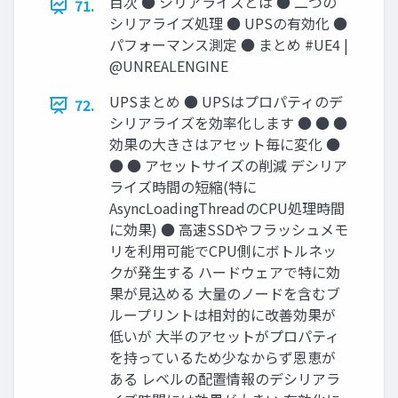
目次 ● シリアライズとは ● 二つの
71.
シリアライズ処理 ● UPSの有効化 ●
パフォーマンス測定 ● まとめ #UE4 |
@UNREALENGINE
UPSまとめ ● UPSはプロパティのデ
72.
シリアライズを効率化します ● ● ●
効果の大きさはアセット毎に変化 ●
● ● アセットサイズの削減 デシリア
ライズ時間の短縮(特に
AsyncLoadingThreadのCPU処理時間
に効果) ● 高速SSDやフラッシュメモ
リを利用可能でCPU側にボトルネッ
クが発生する ハードウェアで特に効
果が見込める 大量のノードを含むブ
ループリントは相対的に改善効果が
低いが 大半のアセットがプロパティ
を持っているため少なからず恩恵が
ある レベルの配置情報のデシリアラ