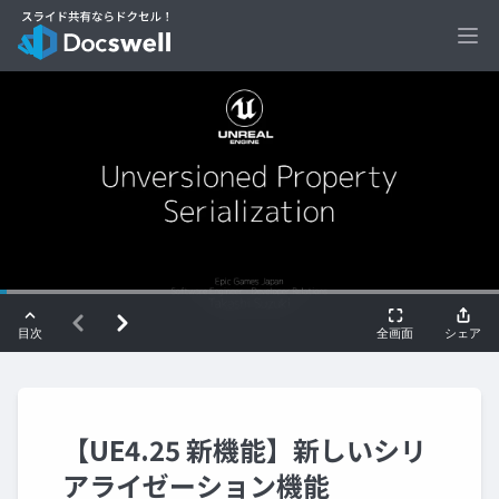
Ope
【UE4.25 新機能】新しいシリ
アライゼーション機能