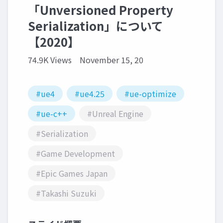
「Unversioned Property
Serialization」について
【2020】
74.9K Views
November 15, 20
#ue4
#ue4.25
#ue-optimize
#ue-c++
#Unreal Engine
#Serialization
#Game Development
#Epic Games Japan
#Takashi Suzuki