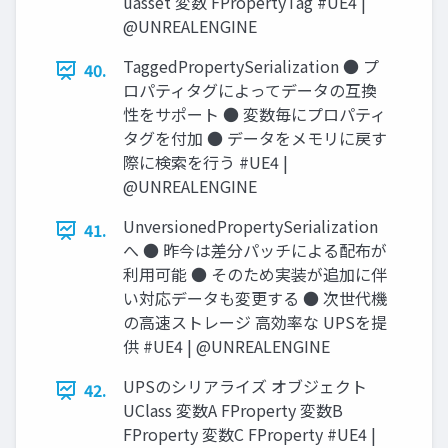
uasset 変数 FPropertyTag #UE4 |
@UNREALENGINE
TaggedPropertySerialization ● プ
40.
ロパティタグによってデータの互換
性をサポート ● 変数毎にプロパティ
タグを付加 ● データをメモリに戻す
際に検索を行う #UE4 |
@UNREALENGINE
UnversionedPropertySerialization
41.
へ ● 昨今は差分パッチによる配布が
利用可能 ● そのため実装が追加に伴
い対応データも変更する ● 次世代機
の高速ストレージ 高効率な UPSを提
供 #UE4 | @UNREALENGINE
UPSのシリアライズ オブジェクト
42.
UClass 変数A FProperty 変数B
FProperty 変数C FProperty #UE4 |