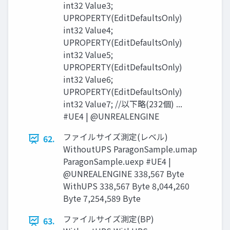
int32 Value3;
UPROPERTY(EditDefaultsOnly)
int32 Value4;
UPROPERTY(EditDefaultsOnly)
int32 Value5;
UPROPERTY(EditDefaultsOnly)
int32 Value6;
UPROPERTY(EditDefaultsOnly)
int32 Value7; //以下略(232個) ...
#UE4 | @UNREALENGINE
ファイルサイズ測定(レベル)
62.
WithoutUPS ParagonSample.umap
ParagonSample.uexp #UE4 |
@UNREALENGINE 338,567 Byte
WithUPS 338,567 Byte 8,044,260
Byte 7,254,589 Byte
ファイルサイズ測定(BP)
63.