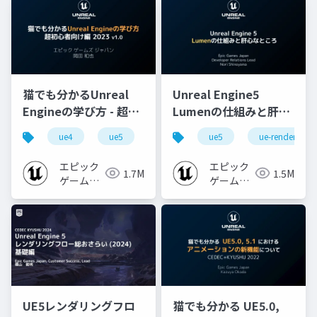
猫でも分かるUnreal
Unreal Engine5
Engineの学び方 - 超初
Lumenの仕組みと肝心
心者向け編 - 2023 v1.0
なところ
ue4
ue5
ue-beginner
ue5
ue-rendering
エピック
エピック
1.7M
1.5M
ゲームズ
ゲームズ
ジャパン
ジャパン
UE5レンダリングフロ
猫でも分かる UE5.0,