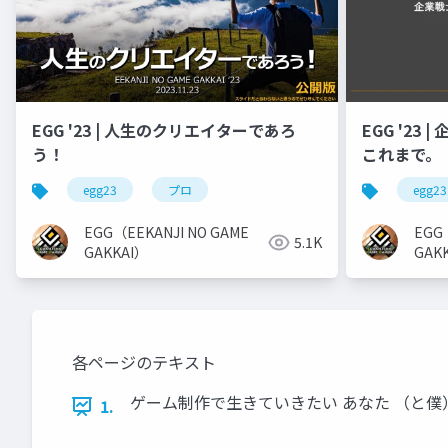
EGG '23 | 人生のクリエイターであろ
EGG '23
う！
これまで。
egg23
プロ
egg23
EGG（EEKANJI NO GAME
EGG
5.1K
GAKKAI）
GAK
各ページのテキスト
ゲーム制作で生きていきたい あなた （と僕） の
1.