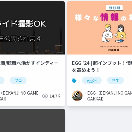
 | 就職/転職へ活かすインディー
EGG '24 | 超インプット
を高めよう！
プロ
egg24
学生
（EEKANJI NO GAME
EGG（EEKANJI NO GA
14.7K
KAI）
GAKKAI）