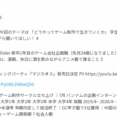
3
く 今回のテーマは 「どうやってゲーム制作で生きていくか」 
ら聞いてほしい！ 4
lider 新卒1年目のゲーム会社企画職（先月24歳になりました） 大学3年次
 趣味はDJ、漫画、休日に酒を飲みながらアニメ観て寝ること 5
ティ『マジカオス』発売日決定 PV https://youtu.be/UKzxc
EBcPyGWLDWkeQD0
 ゲーム制作サークル立ち上げ ｜7月 バンナムの企画インターン合格 
 大学2年 大学3年 休学 大学4年 就職 2019/4~ 2020/4~ 2021/4
→本選考 早期内定して就活終了 ｜GC甲子園で3位獲得 ｜中国の
ーゲーム開発期 7 社会人期