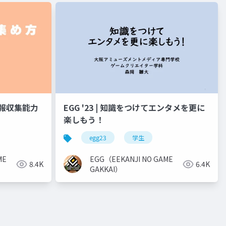
！情報収集能力
EGG '23 | 知識をつけてエンタメを更に
楽しもう！
egg23
学生
ME
EGG（EEKANJI NO GAME
8.4K
6.4K
GAKKAI）