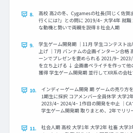
高校 高2の冬、Cygamesの社長(同じく佐賀出身
8.
行くには?」との問に 2019/4~ 大学4年 就
な動機と勢いで両親を説得 8 社会人期
学生ゲーム開発期 ｜11月 学生コンテスト
9.
上げ ｜7月 バンナムの企画インターン合格 高校 3
ーンでプレゼンを褒められる 2021/9~ 20
を立ち上げる ↓ 企画書ペライチを作って他
獲得 学生ゲーム開発期 並行してXR系の会社で
インディーゲーム開発 期 ゲームの売り方を知り
10.
1期生に採択 コアメンバー全員休学 大学2年 高校 ↓
2023/4~ 2024/4~ 1作目の開発を
学生ゲーム開発期 取りまとめ、2年でリリー
社会人期 高校 大学1年 大学2年 社畜 大学3年 休学
11.