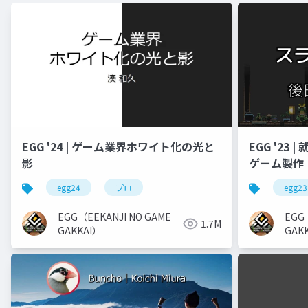
EGG '24 | ゲーム業界ホワイト化の光と
EGG '23
影
ゲーム製作
egg24
プロ
egg23
EGG（EEKANJI NO GAME
EGG
1.7M
GAKKAI）
GAK