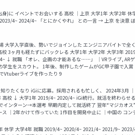
)に イベントでお会いする 高校 ｜上京 大学1年 大学2年 休学 大学3年
職 2023/4~ 2024/4~ 「とにかくやれ」 との一言 → 上京 
出場 大学入学直後、勢いでジョインした エンジニアバイトで全
ヶ月も経たずにバックレる 大学1年 大学2年 大学3年 2019/4~ 2
23/4~ ↓ 就職 「オレ、企画の才能あるな……」 ｜VRライブ,
の学生をスカウト。 1年後、制作したゲームがGC甲子園で入賞 
Vtuberライブを作ったり 9
たくなり iGiに応募。採用されるも忙しく、 2024年3月 ｜マ
 大学1年 2019/4~ 2020/4~ iGi続行。就活を終わらせる ↓ 
中止 ｜CAでインターン→本選考 早期内定して就活終了 翌年“マジ
ス ｜2年かけて作っていた 1作目を開発中止に ｜中国の コンテ
 大学4年 就職 2019/4~ 2020/4~ 2021/4~ 2021/9~ 