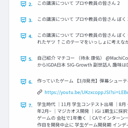
この講演について プロや教員の皆さん 2
2.
この講演について プロや教員の皆さん ぼく 
3.
この講演について プロや教員の皆さん ぼ
4.
れたヤツ ↑このテーマをいっしょに考えなが
自己紹介 マチコー （待永 康佑） @MachiCol
5.
からIGDA日本 SIG-Growth 副世話人
作っていたゲーム 【3/8発売】弾幕シューティングパー
6.
https://youtu.be/UKzxcoppJSI?si=L
学生時代 ｜11月 学生コンテスト出場 ｜8月
7.
年2月~ ｜マジカオス開発 ｜iGi 1期生に採択 大学1年
ゲームの 会社で1年働く ｜CAでインターン
作目を開発中止に 学生ゲーム開発期 インディ