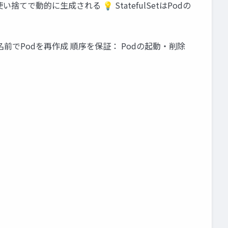
dが使い捨てで動的に生成される 💡 StatefulSetはPodの
じ名前でPodを再作成 順序を保証： Podの起動・削除