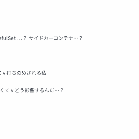
StatefulSet …？ サイドカーコンテナ…？
に v 打ちのめされる私
くて v どう影響するんだ…？