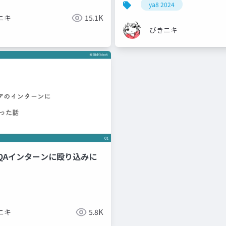
ya8 2024
ニキ
15.1K
びきニキ
QAインターンに殴り込みに
ニキ
5.8K