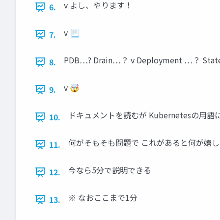
v よし、やります！
6.
v 📃
7.
PDB…? Drain…？ v Deployment …？ 
8.
v 🤯
9.
ドキュメントを読むが Kubernetesの用語
10.
何がそもそも問題で これがあると何が嬉し
11.
今なら5分で説明できる
12.
※ なおここまで1分
13.