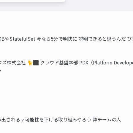
StatefulSet 今なら5分で明快に 説明できると思うんだ びきニキ @Bk
ズ株式会社 🐈⬛ クラウド基盤本部 PDX（Platform Develope
る
い出される v 可能性を下げる取り組みやろう 弊チームの人