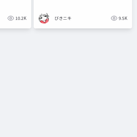
10.2K
びきニキ
9.5K