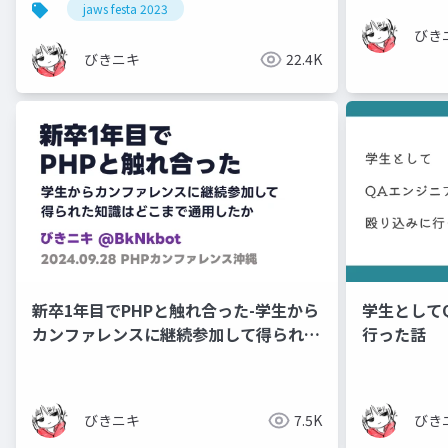
jaws festa 2023
びき
びきニキ
22.4K
新卒1年目でPHPと触れ合った-学生から
学生として
カンファレンスに継続参加して得られた
行った話
知識はどこまで通用したか-
びきニキ
7.5K
びき